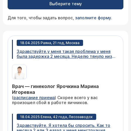
Выберите тему
Для того, чтобы задать вопрос,
заполните форму
.
18.04.2025 Раяна, 21 год, Москва
Здравствуйте,у меня такая проблема у меня
была задержка 2 месяца. Неделю тянуло низ
живота,потом вчера начался цикл,сначала
кровь практически не шла хотя с первых дней
обычно обильные выделения бывали,сегодня
начались обильные выделения и боль в
живота сильная (но раньше тоже так бывало)
Врач — гинеколог Ярочкина Марина
меня испугало то,что у меня кровяные сгустки
очень больших размеров. Длиною в палец .
Игоревна
Мне назначали узи несколько дней назад,я
(
расписание приема
) Скорее всего у вас
уже записана,но пока что не могу пойти.
произошел сбой в работе яичников.
Скажите пожалуйста может ли это намекать
на серьезные проблемы? Если мес
отсутствовали 2 м,и начались резко и
18.04.2025 Елена, 42 года, Лесозаводск
начались вот так,в первый день почти не шли
Здравствуйте. Я хотела бы спросить. Как то
,на второй день обильно и очень большие
месяца 2 или 3 еазад у меня менструация
сгустки