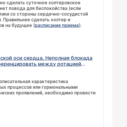
тики со стороны сердечно-сосудистой
гу на профилактический осмотр для определения рисков на будущее (
расписание приема
).
ской оси сердца. Неполная блокада
фференцировать между ротацией
 и недостаточностью
 описательная характеристика