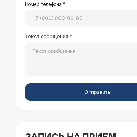
показатели: клинический анализ кро
*
Номер телефона
22.02.2019 Денис Олегович, 30 лет, Ря
Текст сообщения
*
Сидя на кресле началось резкое го
около часа. через 2 часа приехала 
Врач — кардиолог 
Добрый день, Денис 
разбираться в услови
быть не должно. Обра
Отправить
18.01.2019 Дарья, 31 год, Москва
Здравствуйте. Два месяца назад был
ЗАПИСЬ НА ПРИЕМ
расстройство. Но после этого меня 