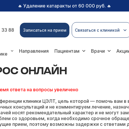
Удаление катаракты от 60 000 руб.
🔥
🔥
 33 88
Записаться на прием
Связаться с клиникой
нлайн
Направления
Пациентам
Врачи
Акци
ике
ПРОС ОНЛАЙН
ремя ответа на вопросы увеличено
ференции клиники ЦЭЛТ, цель которой — помочь вам в 
чных консультаций и не комментируем лечение, назнач
ачей носят рекомендательный характер и не могут зам
блем со здоровьем, когда необходимо срочное обращ
ущие прием, поэтому возможны задержки с ответами д