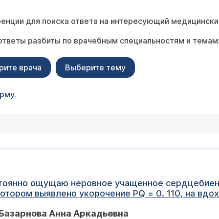
енции для поиска ответа на интересующий медицински
ответы разбиты по врачебным специальностям и темам
рите врача
Выберите тему
орму
.
тоянно ощущаю неровное учащенное сердцебиен
отором выявлено укорочение PQ = 0. 110, на вдох
удочковой проводимости. Есть ли повод для бе
Базарнова Анна Аркадьевна