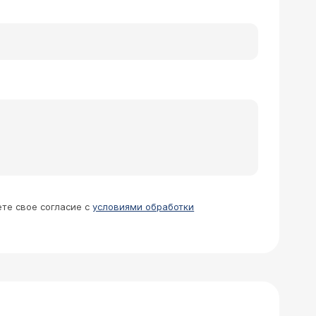
 губы посинели, продолжалось это
 .нормальное положение Эос
анным сказать невозможно. Нужно
писанию ЭКГ никаких серьезных проблем
ительства.
ете свое согласие с
условиями обработки
еский криз). Поставили тревожное
Также недавно появились симптом