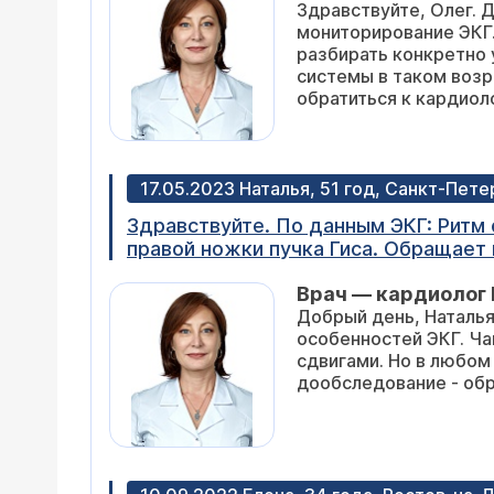
Здравствуйте, Олег. Для уточнения характера нарушений ритма цел
мониторирование ЭКГ. Если количество экстрасистол будет в норме, думаю, нет повода 
разбирать конкретно 
системы в таком возрасте является указателем на формирование отклонений. Правильн
17.05.2023 Наталья, 51 год, Санкт-Пете
Здравствуйте. По данным ЭКГ: Ритм
правой ножки пучка Гиса. Обращает
сердца, особенностью внутрижелудочковой проводимости). Признаки
Врач — кардиолог 
стенке левого желудочка (диффере
Добрый день, Наталья
кровоснабжения миокарда). Какой д
особенностей ЭКГ. Чаще подобные изменения связаны с нарушением обменных процессов или гормональными
сдвигами. Но в любом случае, для уточнения связи
дообследование - обр