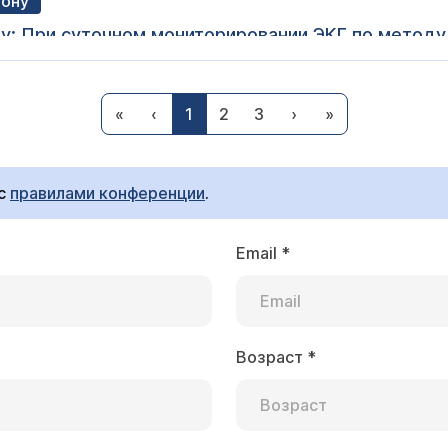
Дону
у: При суточном мониторировании ЭКГ по методу
 течение дня, 76 уд/мин ночью и 84 уд/мин за в
ная ЧСС 56 уд/мин (в 3:06:51 -"сон"). Пауз ритма
Базарнова Анна Аркадьевна
ская активность представлена: - частыми (всего 
«
‹
1
2
3
›
»
ол, действительно, превышает норму, но не значительно. Данные экстрасистолы
желудочковыми экстрасистолами, из них 1 куплет
яют опасности. Такое количество экстрасистол обычно
из них 1 триплет. Девиация ST-T без диагности
обенно если Вы их не ощущаете в повседневной жизни) и набл
е насколько все плохо у меня и может ли понад
ая оценка Вашего состояния, поэтому советуем очно об
 с
правилами конференции
.
Email
*
91 в мин . горизонтальное положение ЭОС . Нар
рхушки. Что это и требуется ли лечение?
Возраст
*
Базарнова Анна Аркадьевна
ко учащен пульс, все остальные изменения (насколько
с гормональной перестройки организма или патологию органов
 Специфического лечения не требуется. Однако, непл