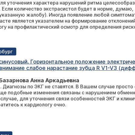
есообразно сделать суточное холтеровское
для беспокойства (если
указанную жалобу). Иногда появление любой симптома
ее сделать холтер и
обратиться к кардиоло
рбург
 синусовый. Горизонтальное положение электриче
 внимание слабое нарастание зубца R V1-V3 (ди
 изменения процессов реполяризации в нижней
Базарнова Анна Аркадьевна
нцировать между метаболическими нарушениями
. Диагнозы по ЭКГ не ставятся. В Вашем случае просто
иагноз по ЭКГ?
 особенностей ЭКГ и клинических проявлений, необходимо провести
атитесь к кардиологу очно.