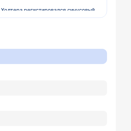
 Холтера регистировался синусовый
есь период регистрации. Максимальная
 2000 мс и более не зарегистрировано.
за сутки 1704, максимально за 1 час
, 22 эпизода тригеминии; - 4
чески значимой динамики.
юдения, в том числе при родах.
обиться кардиолог в родах?
ратиться для осмотра к кардиологу.
ушение процессов репорялищации
 можно судить по описанию) не
охо было бы проверить основные