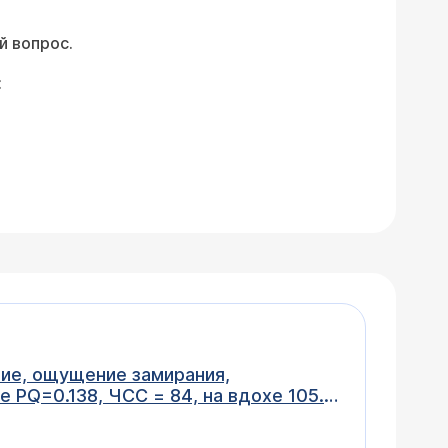
й вопрос.
:
ие, ощущение замирания,
е PQ=0.138, ЧСС = 84, на вдохе 105.
спокойства и дальнейшего