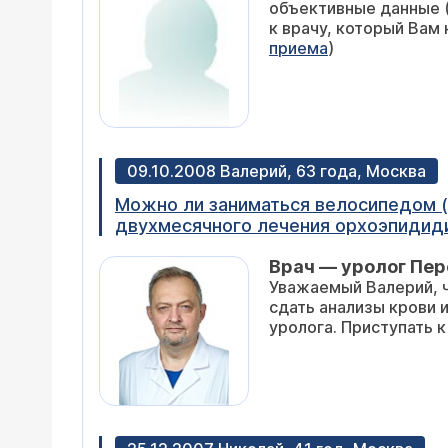
объективные данные (
к врачу, который Вам 
приема
)
09.10.2008 Валерий, 63 года, Москва
Можно ли заниматься велосипедом (с
двухмесячного лечения орхоэпидиди
самочувствие тоже, продолжаю в на
Врач — уролог Пе
Уважаемый Валерий, 
сдать анализы крови 
уролога. Приступать 