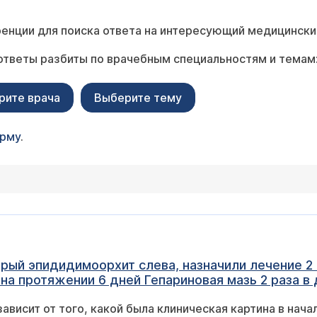
енции для поиска ответа на интересующий медицински
ответы разбиты по врачебным специальностям и темам
рите врача
Выберите тему
орму
.
рый эпидидимоорхит слева, назначили лечение 2 н
 температура поднимается вечером до 37, это та
 зависит от того, какой была клиническая картина в нач
еньше стала, болевой синдром присутствует...