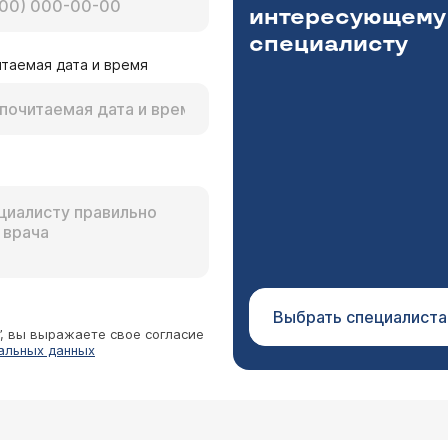
интересующему
йфуллаев Рашад Вахидович
специалисту
таемая дата и время
тся оперативное вмешательство, чего, я думаю, Вам совершенно не
 замечал в сперме сгустки крови.
етов Сергей Анатольевич
Выбрать специалиста
”, вы выражаете свое согласие
альных данных
или самих яичек). Вам необходимо срочно обратиться к врачу-урологу (
распи
. Он назначит необходимые для уточне