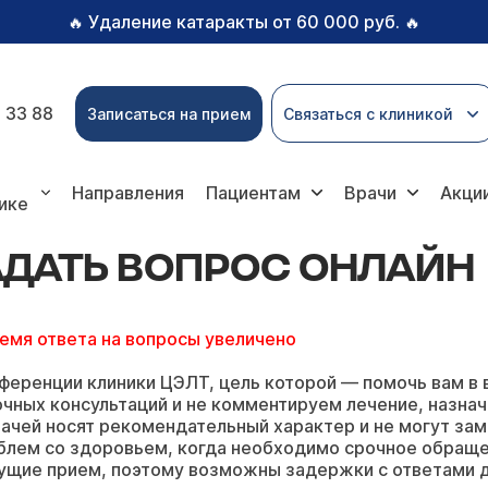
Удаление катаракты от 60 000 руб.
🔥
🔥
 33 88
Записаться на прием
Связаться с клиникой
вопрос онлайн
Направления
Пациентам
Врачи
Акци
ике
ДАТЬ ВОПРОС ОНЛАЙН
ремя ответа на вопросы увеличено
ференции клиники ЦЭЛТ, цель которой — помочь вам в 
чных консультаций и не комментируем лечение, назнач
ачей носят рекомендательный характер и не могут зам
блем со здоровьем, когда необходимо срочное обращ
ущие прием, поэтому возможны задержки с ответами д