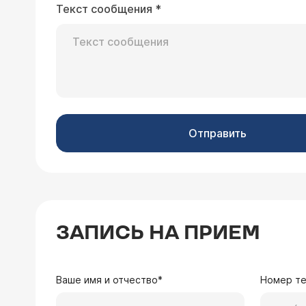
распределён равномерно, однако не
Текст сообщения
*
инфекции пока не установлен. Какие исследования Вы рекомендовали бы сделать, чтобы установить всё-таки источник
инфекции, приведший к воспалению 
предстательной железы?
01.09.2003 Роман, 23 года
Полтора месяца назад появились но
кисту в придатке левого и правого я
энтерококк (наиболее чувствителен 
Отправить
Врач — уролог Се
Нистатин, Глутоксим; 11-20 день - Ф
На мой взгляд, Вам н
появились боли в придатке правого
Вашего врача. В любо
делать дальше?
того, как Вы его зак
контрольное исследов
нашего Центра (
распи
ЗАПИСЬ НА ПРИЕМ
17.07.2002 Антон, 19 лет
Ваше имя и отчество*
Номер т
Несколько дней назад у меня появился бугорок на правом яичке, который вызывает боль при дотрагивании, а в нормальном
состоянии прису