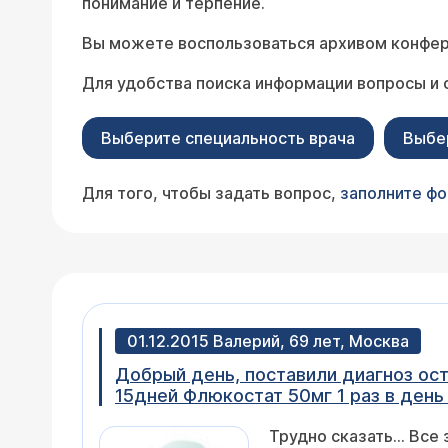
понимание и терпение.
Вы можете воспользоваться архивом конфер
Для удобства поиска информации вопросы и 
Выберите специальность врача
Выбе
Для того, чтобы задать вопрос,
заполните ф
01.12.2015 Валерий, 69 лет, Москва
Добрый день, поставили диагноз ост
15дней Флюкостат 50мг 1 раз в день на протяжении 6 дней Гепариновая мазь 2 раза в день 15 дней Линекс по 2 капсулы 2
раза в день 6 дней. Прошла неделя,
Трудно сказать... Все
процесс продолжается? Опухоль пом