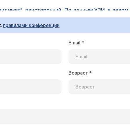
дидимит", двусторонний. По данным УЗИ, в левом
ЗИ в понедельник, 24.12. Если подтвердится раз
ли это в ЦЭЛТ? Делаете ли вы операции, которые
 с
правилами конференции
.
 сожалению, наша больница на Новогодние каникулы з
очно длительное. Поэтому при необходимости Вам след
ничные дни.
Email
*
Возраст
*
ок
ванисевичу, осложнением которой явилось гидроц
, болей нет) и вот 3 недели назад почувствова
к урологу. Он поставил предварительный диагноз
йфуллаев Рашад Вахидович
льном количестве. УЗИ простаты: Объём 23,5 см.к
дя по Вашей подробной выписке из истории болезни у
еоднородна, в правой и левых долях определяют
мые функциональные исследования Вам выполнили. Для уточнения н
в прорекции семенного бугорка определяется гип
редложить выполнить посев секрета простаты и эякуля
кой. В режиме цветного доплеровского картирова