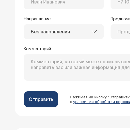
Врач — уролог Се
Описываемые Вами симптомы указывают, скорее всего, на такое заболевание органов мошонки, как эпидидимит. Не
Направление
Предпочи
затягивайте с посещением врача-уролога, на начальной стадии можно обойтись консервативными методами лечения,
при дальнейшем развитии эпидидимита потребуе
Без направления
хочется.
Комментарий
15.07.2002 Иван, 22 года
У меня такая проблема - примерно месяца 3 назад у меня начало болеть яичко, оно опухло и на нем появился какой-то
нарост. Боль со временем прошла, а сейчас начало болеть другое яичко, образовался такой же нарост. Сперма стала
жиже, несколько раз я
Врач — уролог Коч
Судя по описанию, у Вас двусторонний эпидидимит или эпидидимоорхит (соответственно, воспаление придатков яичек
Нажимая на кнопку “Отправить
Отправить
с
условиями обработки персон
УЗИ органов мошонки