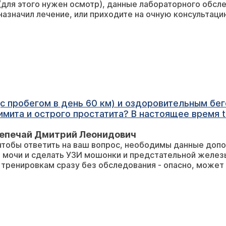
для этого нужен осмотр), данные лабораторного обсле
назначил лечение, или приходите на очную консультацию
 пробегом в день 60 км) и оздоровительным бег
мита и острого простатита? В настоящее время t
стоящее время принимать простамол и дальфаз.
репечай Дмитрий Леонидович
чтобы ответить на ваш вопрос, неободимы данные доп
и мочи и сделать УЗИ мошонки и предстательной желез
к тренировкам сразу без обследования - опасно, может