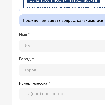
25.12.2007 Николай, 41 год, Москва
Мне поставлен диагноз "Острый эпи
формируется абсцесс. Контрольное У
срочная госпитализация - возможно 
Прежде чем задать вопрос, ознакомьтесь
Уважаемый Николай! К
придатка, яичка?
потребоваться достат
закрывается на празд
Имя
*
Город
*
19.07.2005 Михаил, 34 года, Владивост
8 лет назад сделана операция по И
советовал (объём жидкости стабилен
области придатка яичка. Обратился 
*
Номер телефона
Врач — уролог Се
норме, лецитиновые зёрна в значите
Уважаемый Михаил! Су
Простата симметрична. Паренхима н
эпидидимит. Все необходи
нечётким контуром. В левой доле, 
инфекции Вам можно п
0,3см с чёткой акустической дорож