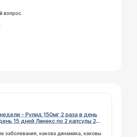
й вопрос.
:
едели - Рулид 150мг 2 раза в день
к и должно быть или воспалительный
але заболевания, какова динамика, каковы