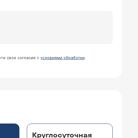
 и плюс к этому занятия физкультурой.
 50, ректально 1 на ночь. Источник
ндации при моём ТУЗИ
атка немного увеличен. УЗИ выявило
оструктура в норме. Посев выявил
рс лечения: 1-10 день - Ципробай,
ете свое согласие с
условиями обработки
й, боли не проходят, дополнительно
ысл продолжать следовать рекомендациям
ный курс лечения? Что необходимо
са лечения можно будет только после
 обратиться к врачу-урологу и пройти
 обратиться к специалистам-урологам
заболеваний урологического характера.
Круглосуточная
к с этим бороться?