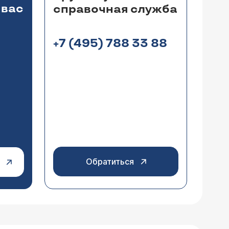
 вас
справочная служба
+7 (495) 788 33 88
Обратиться
сание приема
), предварительно сделав
ния диагноза исследования и определит тактику лечения.