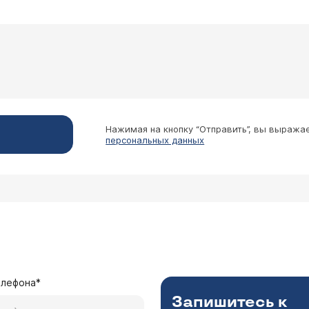
антибиотикам. Советую наладить Вашу половую жизнь
 выражен. В настоящее время принимаю Вольфарен
(эпидидимиту)? И какие могли быть Ваши рекоме
ющие боли в придатке левого яичка. Размер прид
ичка - 2мм и 2,3мм. Объем простаты - 18,6 см, эх
к Ципробаю и Фурадонину). Врач рекомендовал ку
Нажимая на кнопку “Отправить”, вы выража
йфуллаев Рашад Вахидович
урадонин, Нистатин, Глутоксим. Лечусь уже 7 дне
персональных данных
азначен адекватный курс лечения, я думаю, имеет см
 яичка. Необходимо ли продолжать рекомендован
м случае, судить об эффективности того или иного кур
ончите. После окончания курса лечения рекомендуем Вам
ание на наличие энтерококка. При желании, Вы можете
сание приема
), которые помогут Вам в лечении любых 
елефона*
Запишитесь к
тствует легкая боль яичка. Подскажите, что это может быть и ка