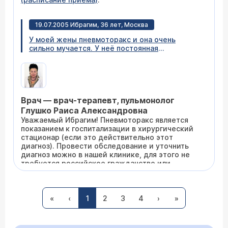
19.07.2005 Ибрагим, 36 лет, Москва
У моей жены пневмоторакс и она очень
сильно мучается. У неё постоянная
температура, она работает и ей приходится
стоять целый день на ногах. Она не гражданин
РФ, документы на гражданство поданы, но они
очень затягивают с этим вопросом, а мы не
можем ждать. Неужели нельзя что-то сделать
Врач — врач-терапевт, пульмонолог
для моей жены? Прошу Вас, подскажите, где
можно её вылечить, сколько это стоит?
Глушко Раиса Александровна
Уважаемый Ибрагим! Пневмоторакс является
показанием к госпитализации в хирургический
стационар (если это действительно этот
диагноз). Провести обследование и уточнить
диагноз можно в нашей клинике, для этого не
требуется российское гражданство или
московская прописка. Приходите на
консультацию к пульмонологу
(расписание
18.07.2005 Мария, 30 лет, Москва
приема)
, постараемся вам помочь.
«
‹
1
2
3
4
›
»
У меня беременность 8 месяцев. В январе
этого года я переболела ОРВИ. Болела
неделю. Ничем не лечилась. Начинался