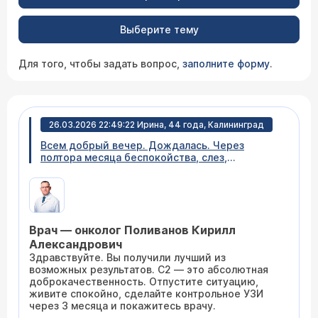
Выберите тему
Для того, чтобы задать вопрос,
заполните форму
.
26.03.2026 22:49:22 Ирина, 44 года, Калининград
Всем добрый вечер. Дождалась. Через
полтора месяца беспокойства, слез,
непонимания, тревоги. 24 марта получила
результат таб пункции молочной железы.
Сначала ставили диагноз фиброаденома
бирадз 3. Пункция показала цитологию кисты
с2. Немного выдохнула. Доктор сказала,
Врач — онколог Поливанов Кирилл
контроль узи через месяца и к ней на прием.
Скажите, не может доброкачественность
Александрович
перерасти в онкологию за три месяца??? Если
Здравствуйте. Вы получили лучший из
все нормально будет, меня же переведут на
возможных результатов. C2 — это абсолютная
категорию бирадз 2??? Стоит ли мне делать
доброкачественность. Отпустите ситуацию,
узи через каждый месяц для, своего
живите спокойно, сделайте контрольное УЗИ
спокойствия??? Или отпустить ситуацию и
через 3 месяца и покажитесь врачу.
жить спокойно?