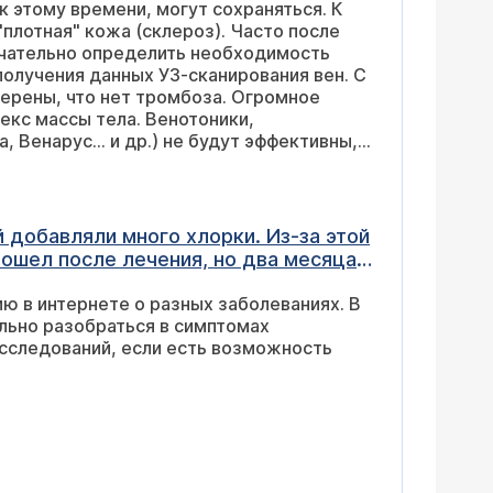
 этому времени, могут сохраняться. К
получения данных УЗ-сканирования вен. С
 состоянии имеет значение только
коже.
й добавляли много хлорки. Из-за этой
рошел после лечения, но два месяца
й появилась аллергия (сильное
ю в интернете о разных заболеваниях. В
а из-за месячных), а когда решила
льно разобраться в симптомах
илось чуть ниже поясницы. Сегодня
исследований, если есть возможность
й не больше 3-4 мм), дочка
дерматолога (у двоих), они - сказали,
Велели не запускать, чтобы не
- плохой прогноз для жизни, а про
 еще. У меня иммунитет, наверное, в
появилась эозинофилия (6), узлы под
же. Но сказали, что