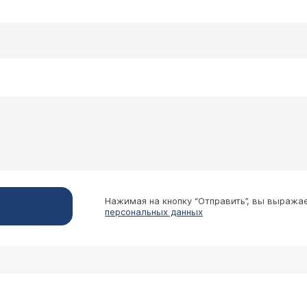
"очаговую склеродермию", сейчас ей 14 лет. 3 го
рописали пить дома таблетки "Купренил". Она уже
упренилом?
гноз склеродермия достаточно серьезный, что бы мы 
овления курса Купренила или любого другого препарат
сестры.
Нажимая на кнопку “Отправить”, вы выража
персональных данных
ирск
мная склеродермия" и прописали таблетки "купри