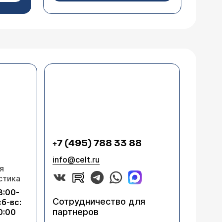
лучае с Вашей мамой можно думать о ряде
и заболевания, общего состояния,
и ситуация останется неразрешенной,
го разобраться в проблеме.
оловых органах (вульве) с
и как это заболевание может повлиять
Что касается лечения, то без проведения
рекомендации нельзя. Рекомендую Вам
+7 (495) 788 33 88
info@celt.ru
я
стика
 лечения считается озонотерапия.
8:00-
Сотрудничество для
сб-вс:
мом методе и его стоимости, каков
партнеров
0:00