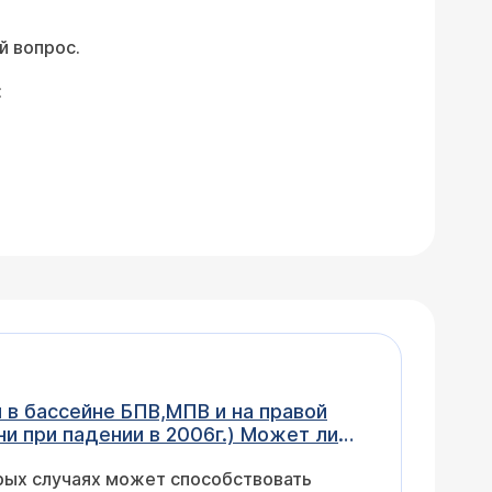
й вопрос.
:
 в бассейне БПВ,МПВ и на правой
и при падении в 2006г.) Может ли
евтические процедуры помогают при