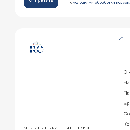
Отправить
коже возникает т.н. 
с
условиями обработки персон
кожных заболеваний (
данных лабораторных
пришлите нам хотя бы
28.08.2007 Наталья Зыкова, 27 лет, Ба
Моей дочери в 4 года поставили диа
уплотнениями. Возможно ли восстано
на возможность иметь ей в будуще
Уважаемая Наталья! Н
клинического осмотр
обратиться к специал
О 
На
Па
02.08.2007 Александра, 19 лет, Кишин
Вр
Мой диагноз - склеродермия очагов
Со
Практикуется ли это и в Вашей клин
Ко
курс лечения? И ещё вопрос: можно
МЕДИЦИНСКАЯ ЛИЦЕНЗИЯ