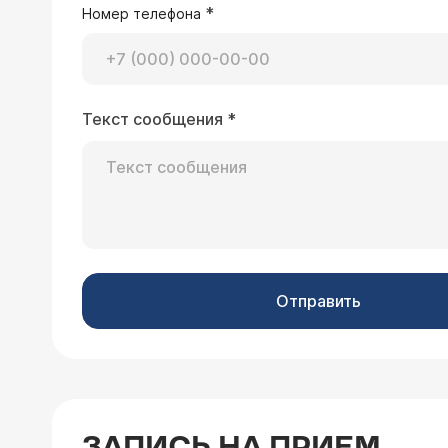
*
Номер телефона
Текст сообщения
*
07.02.2008 Елена, 21 год, Новокузнецк
У моей сестры 5 лет назад признали 
появились новые очаги поражение. П
Стоит ли повторять курс лечение к
Уважаемая Елена! Диа
необходимости возобн
лечащий врач Вашей 
Отправить
28.11.2007 Владимир, 24 года, Новосиб
Моей маме поставили диагноз "систе
ЗАПИСЬ НА ПРИЕМ