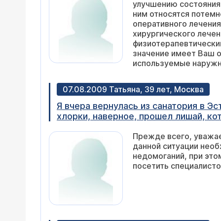
улучшению состояния 
расширении вен,ХЗВ С 2-3-4?
ним относятся потемнение кожи (гиперпигментация), если сформировалась - "плотная" кожа (склероз). Часто после
оперативного лечения склероз станов
хирургического лечен
физиотерапевтическими процедурами не все так просто. Мы до
значение имеет Ваш образ жизн
используемые наружно или в виде системных ср
если Вы не носите эл
комплекс мер, котор
07.08.2009 Татьяна, 39 лет, Москва
Я вчера вернулась из санатория в Эс
хлорки, наверное, прошел лишай, ко
назад опять появился. Проблема в д
Прежде всего, уважае
покраснение) как ожерелье спереди 
данной ситуации нео
снова поплавать (в конце), дня 4 н
недомоганий, при это
краснота спала, и я увидела в этом
посетить специалисто
насчитала 17 штук и говорит, что еще
что это склеродермия, прописали "Ни
переросло в системную. Я почитала в
никотиновую ксилоту и "Актовегин" т
принципе понижен, и учитывая лишай,
мышками диагностировали реактивные