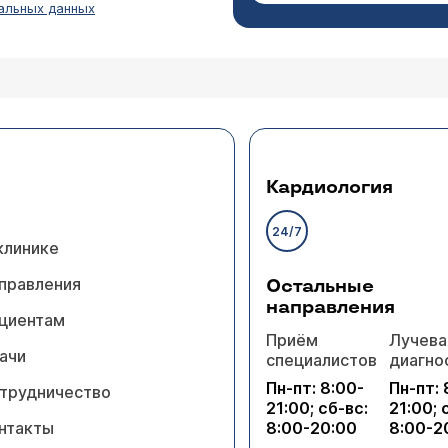
артефициальный (контактный) дерматит. Екатерина! В с
альных данных
в том числе и грибковых). Недостаточно данных истори
 исследований, предшествующих методов лечения. Есл
 фотографию очага, возможно это поможет хоть немно
лаково
гноз "склеродермия". У нее белая сухая кожа на п
вить кожу, сделать ее розовой (т.е. вылечить), 
м детей?
а возможность иметь детей заболевание не повлияет. 
Кардиология
а и соответствующего обследования дать конкретные 
исту дерматологу очно.
24/7
клинике
правления
Остальные
направления
циентам
Приём
Лучева
ёв
ачи
специалистов
диагно
ая. Слышала, что довольно эффективным методом
Пн-пт: 8:00-
Пн-пт: 
трудничество
21:00; сб-вс:
21:00; 
ике? Если да, хотелось бы подробнее узнать о са
нтакты
8:00-20:00
8:00-2
 ли курить при моём заболевании?