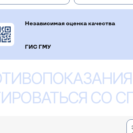
! К сожалению, мы не занимаемся озонотерапией. Кури
ко, как и любая вредная привычка, отмена курения выз
мунном заболевании. Поэтому бросать курить лучше все
Независимая оценка качества
ГИС ГМУ
гноз "поверхностная склеродермия". Был назначен
азы. Через 3 месяца повторная консультация. По
ОТИВОПОКАЗАНИЯ
я читала про лечение пеницилином, физиотерапию
уществует большое количество препаратов, используе
ия исходя из характера течения кожного процесса, соп
ИРОВАТЬСЯ СО 
ого осмотра и обследования с уверенностью сказать, 
я.