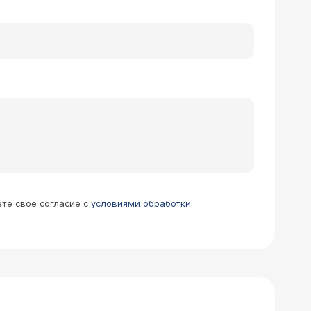
да назад болезнь залечили, но сейчас
 пропила 2 месяца, по 2 таблетки.
могли заочно обсуждать вопрос о
а. Решать данный вопрос вправе только
ете свое согласие с
условиями обработки
нил" по 1 таблетке в день. После