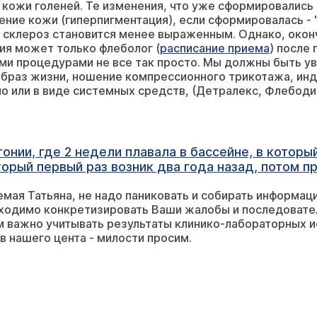
кожи голеней. Те изменения, что уже сформировались к
ится менее выраженным. Однако, окончательно определить необходимость
ия может только флеболог (
расписание приема
) после 
лжны быть уверены, что нет тромбоза. Огромное
и, ношение компрессионного трикотажа, индекс массы тела. Венотоники,
едств, (Детралекс, Флебодиа, Венарус... и др.) не будут эффективны,
астическую компрессию, поднимаете тяжести. В вашем
ые предотвратят серьезные трофические нарушения в 
тонии, где 2 недели плавала в бассейне, в которы
торый первый раз возник два года назад, потом п
ругом. Как я думаю, от бассейна с первых же дне
мая Татьяна, не надо паниковать и собирать информаци
на шее, потом прошла (когда я три дня не плавал
бходимо конкретизировать Ваши жалобы и последовате
азад на спине такое же зудящее покраснение появ
м важно учитывать результаты клинико-лабораторных 
 месте маленькие белые изогнутые рубчики (длино
в нашего цента - милости просим.
 два дня назад ничего не было. Я сегодня была у 
котинку" и "Актовегином" мазать, 2 недели курс. 
 Интернете, что это вообще такое, там написано 
ам не пишут. Мне лечение правильно назначили? И
 и так как уже год кашель не проходит, в марте 
. Причину кашля не нашли и в тубдиспансере то