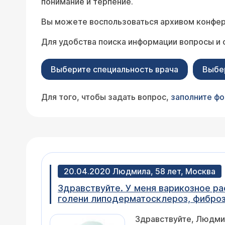
понимание и терпение.
Вы можете воспользоваться архивом конфер
Для удобства поиска информации вопросы и 
Выберите специальность врача
Выбе
Для того, чтобы задать вопрос,
заполните ф
20.04.2020 Людмила, 58 лет, Москва
Здравствуйте. У меня варикозное ра
голени липодерматосклероз, фиброз
операция на венах вылечить липоде
Здравствуйте, Людмила. Оперативное лечение варикозной болезни в некоторых случаях может с
лечении этой болезни (липодерматосклероз)? Какие флеботоники 