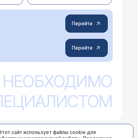
ть не стоит вообще, бросать курить не
ывает стресс, который может негативно
го под контролем врача и не резко.
Перейти
Перейти
 курс лечения: трентал 200 - месяц,
дкажите, пожалуйста, такого лечения
 НЕОБХОДИМО
, электрофорез и т.д. В общем
мых при терапии этого заболевания. Врач
утствующих заболеваний и т.д. Без
СПЕЦИАЛИСТОМ
в достаточном объеме был назначен курс
Этот сайт использует файлы cookie для