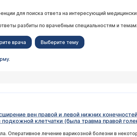
енции для поиска ответа на интересующий медицински
ответы разбиты по врачебным специальностям и темам
рите врача
Выберите тему
орму
.
сширение вен правой и левой нижних конечностей
 подкожной клетчатки (была травма правой голен
рматосклероз правой голени? Какие физиотерап
пособствовать
и мази(гели)Вы посоветуйте принимать при варикозном