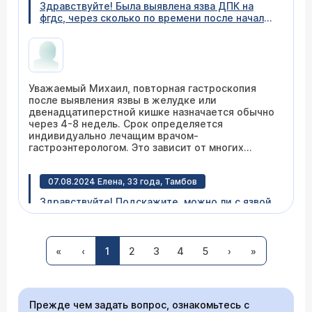
Здравствуйте! Была выявлена язва ДПК на
фгдс, через сколько по времени после начала
лечения делать повторная фгдс?
Уважаемый Михаил, повторная гастроскопия
после выявления язвы в желудке или
двенадцатиперстной кишке назначается обычно
через 4-8 недель. Срок определяется
индивидуально лечащим врачом-
гастроэнтерологом. Это зависит от многих
факторов.
07.08.2024 Елена, 33 года, Тамбов
Здравствуйте! Подскажите, можно ли с язвой
желудка курить электронные сигареты? И
вообще электронка могла ли вызвать язву?
«
‹
1
2
3
4
5
›
»
Здравствуйте, Елена. При язвенной болезни
курить не рекомендуется никакие сигареты, в
Прежде чем задать вопрос, ознакомьтесь с
том числе электронные. Причиной язвенной