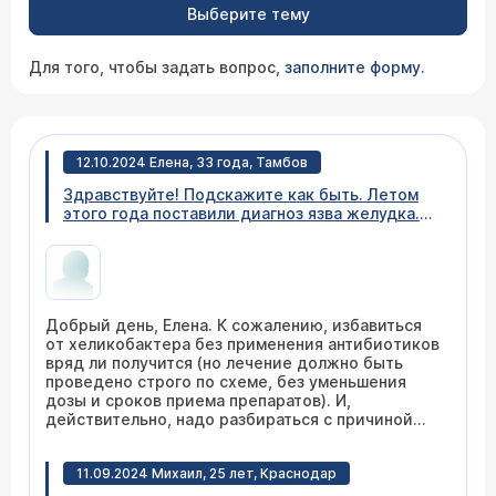
Выберите тему
Для того, чтобы задать вопрос,
заполните форму
.
12.10.2024 Елена, 33 года, Тамбов
Здравствуйте! Подскажите как быть. Летом
этого года поставили диагноз язва желудка.
Бактерия тоже была обнаружена. Сначала про
лечили язву препаратами. Язва зарубцевалась.
Пробовала два раза пить антибиотик от
бактерии, но не могу, в первый же день
тошнота вплоть до рвоты. Сейчас каждое
Добрый день, Елена. К сожалению, избавиться
утро стоит тошнота. После еды тяжесть. Как
от хеликобактера без применения антибиотиков
быть в этом случае? Чем лечить бактерию,
вряд ли получится (но лечение должно быть
если плохо от антибиотиков любых!? Доктор
проведено строго по схеме, без уменьшения
мне говорит, что тошнота моя не от желудка. У
дозы и сроков приема препаратов). И,
меня еще осадок в желчном.
действительно, надо разбираться с причиной
тошноты. Поводов для этого состояния может
несколько. Надеемся, что Ваш врач-
11.09.2024 Михаил, 25 лет, Краснодар
гастроэнтеролог поможет Вам справиться с
недугом.