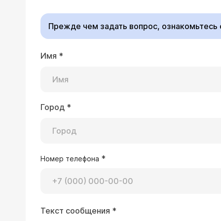
Прежде чем задать вопрос, ознакомьтесь
Имя
*
21.06.2011 Григор, 38 лет, Ереван
Мне делали гастроскопию и постави
луковицы ДПК. Состоявшееся кровоте
она открыта и возможно ли огранич
Город
*
У Вас открытая язва 
лечение для заживлен
эффективные совреме
хирургического лечен
*
Номер телефона
22.10.2010 Алла, 50 лет, Московская об
Текст сообщения
*