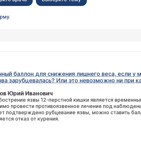
орму
.
ый баллон для снижения лишнего веса, если у мен
зва зарубцевалась? Или это невозможно ни при к
ов Юрий Иванович
бострение язвы 12-перстной кишки является временны
димо провести противоязвенное лечение под наблюде
ет подтверждено рубцевание язвы, можно ставить балл
ется отказ от курения.