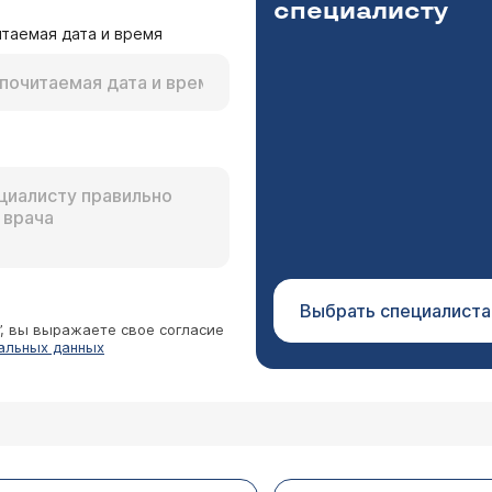
,4 см). Помимо лекарственных препаратов приним
специалисту
йте, пожайлуста, стоит ли мне еще попробовать
таемая дата и время
роме хирургического вмешательства ничего не ос
 числе, и раком. Боюсь упустить время. Заранее
це города Калининграда. Сделали заключение, что
льбит. Сегодня (25.05.2010) сделал гастроскопи
л справку следующего содержания: Пищевод сво
риводите данные исследований, проведенных в разное 
удка гиперемирована, отечна. Пилорус округлой 
ния стойкого рубца и, соответственно, через год рубц
емирована, отечна, с еденичными мелкими эрози
данные не противоречат друг другу.
денита. Вопрос: куда делись мои язвы? И почем
оскопию в частной клинике? Спасибо.
Выбрать специалиста
”, вы выражаете свое согласие
альных данных
ике при стенозах 12-ти перстной кишки? И какое
бязательно ли удаляют части жедудка или сохраня
 через сколько месяцев после операции можно де