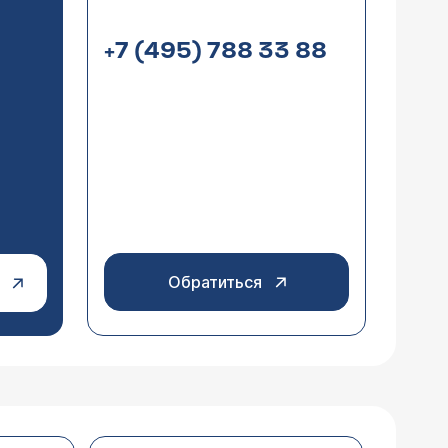
ал травы и соответственно диета.
тается. Врачи напугали
+7 (495) 788 33 88
 благодарен. Спасибо!
 у меня язвенная болезнь 12п. к.,
ю в Городской Клинической Больнице
бодно проходим. Розетка кардии
время (разница - год). Язва может
формы, луковица 12п.к. не
а можно не увидеть при гастроскопии.
ями, покрытыми фибрином.
у настолько разные заключения
Обратиться
 лечение назначается после операции
ют органы и какие гарантии, что
лать ФГС?