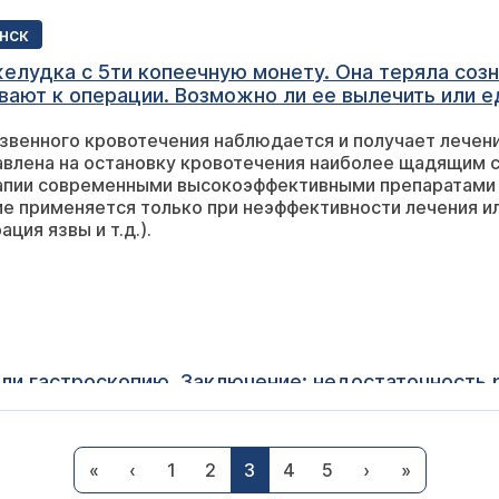
унск
елудка с 5ти копеечную монету. Она теряла созн
ивают к операции. Возможно ли ее вылечить или 
язвенного кровотечения наблюдается и получает лечен
авлена на остановку кровотечения наиболее щадящим 
пии современными высокоэффективными препаратами (т
е применяется только при неэффективности лечения и
ция язвы и т.д.).
ли гастроскопию. Заключение: недостаточность р
антрального гастрита. Гиперацидное состояние. 
Какие лекарства принимать, подскажите пожалуй
вопрос некорректен. Лечение заочно не назначается. В
«
‹
1
2
3
4
5
›
»
рологу очно. Лечиться надо обязательно, в схему леч
ния) хеликобактерной инфекции.