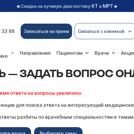
КТ
МРТ
🔥Скидка на лучевую диагностику
и
🔥
 33 88
Записаться на прием
Связаться с клиникой
дать вопрос онлайн
Направления
Пациентам
Врачи
Акци
ике
Ь — ЗАДАТЬ ВОПРОС О
ремя ответа на вопросы увеличено
енции для поиска ответа на интересующий медицински
ответы разбиты по врачебным специальностям и темам
рите врача
Выберите тему