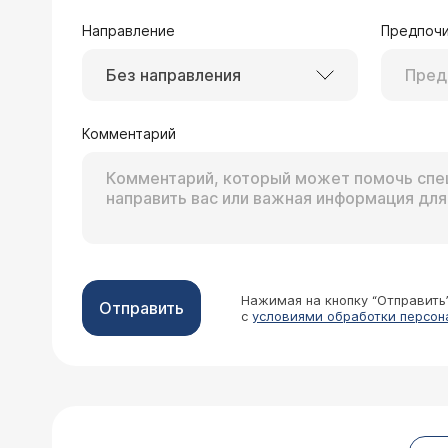
было больше (еще 4 размерами от 0
Врачи предлагают операцию по удалению язв (2/3 желудка). Посовету
Направление
Предпочи
лечение народыми средствами или к
всемозможными последствиями, в том
Без направления
25.05.2010 Ефим, 21 год, Москва
Летом 2009 года делал ФГС в больни
рубец от язвы там же, эрозивный бу
Комментарий
№6 (Новая Басманная д.26), получи
Уважаемый Ефим, Вы п
смыкается полностью. Слизистая жел
зажить без формирова
деформирована, слизистая ее гипер
Так что приведенные 
Заключение: Картина эрозивного дуо
врачей? Может стоит сделать гастр
Нажимая на кнопку “Отправить
Отправить
с
условиями обработки персон
28.12.2009 Ольга, 49 лет, Сосногорск
Какие операции делают в вашей клин
стеноза, а так же хочу спросить - о
после операции не будет стеноза -