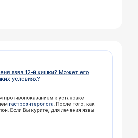
я язва 12-й кишки? Может его
аких условиях?
м противопоказанием к установке
нием
гастроэнтеролога
. После того, как
он. Если Вы курите, для лечения язвы