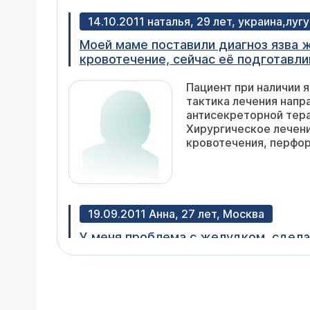
14.10.2011 наталья, 29 лет, украина,луг
Моей маме поставили диагноз язва ж
кровотечение, сейчас её подготавл
Пациент при наличии 
тактика лечения напр
антисекреторной тера
Хирургическое лечени
кровотечения, перфора
19.09.2011 Анна, 27 лет, Москва
У меня проблема с желудком, сдела
выходного отдела желудка. Картина 
пилори (++) слабо положительный. 
Уважаемая Анна, ваш 
терапии к гастроэнте
эрадикации (уничтоже