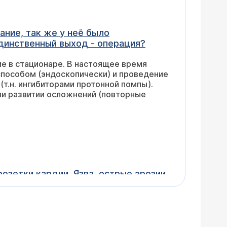
ание, так же у неё было
единственный выход - операция?
ие в стационаре. В настоящее время
способом (эндоскопически) и проведение
.н. ингибиторами протонной помпы).
ли развитии осложнений (повторные
озетки кардии. Язва, острые эрозии
pH2. Хелпил тест на хеликобактер
ста?
ам надо обратиться для назначения
ения должны быть включены препараты для