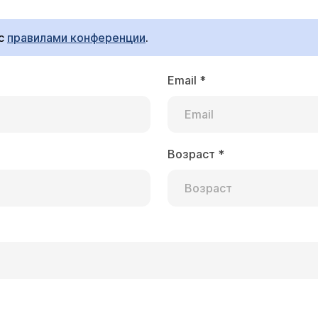
 с
правилами конференции
.
Email
*
ли следуюший диагноз: язва луковицы ДПК 0,7 с
чение. Не могли бы Вы мне разъяснить, "состояв
иться медикаментозным лечением?
Возраст
*
с признаками ранее состоявшегося кровотечения. В так
ия язвы и профилактики повторного кровотечения. В н
нные лекарственные препараты, применение которых 
ия язвенной болезни.
л.