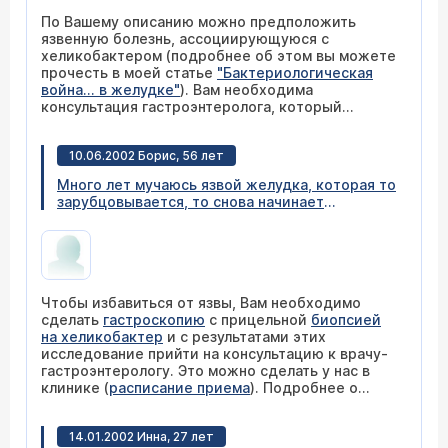
ничего не сказали.
По Вашему описанию можно предположить
язвенную болезнь, ассоциирующуюся с
хеликобактером (подробнее об этом вы можете
прочесть в моей статье
"Бактериологическая
война... в желудке"
). Вам необходима
консультация гастроэнтеролога, который
назначит обследование на наличие этой
бактерии, установит точный диагноз и подберет
10.06.2002 Борис, 56 лет
адекватное лечение. Вы можете обратиться в
нашу клинику (
расписание приема
).
Много лет мучаюсь язвой желудка, которая то
зарубцовывается, то снова начинает
проявлять себя - боли, изжога. Читал, что язва
бывает вирусного происхождения, и тогда ее
можно вылечить окончательно. Какие надо
пройти исследования, чтобы закончить с
проблемой язвы?
Чтобы избавиться от язвы, Вам необходимо
сделать
гастроскопию
с прицельной
биопсией
на хеликобактер
и с результатами этих
исследование прийти на консультацию к врачу-
гастроэнтерологу. Это можно сделать у нас в
клинике (
расписание приема
). Подробнее о
хеликобактерной инфекции и способах борьбы
с ней Вы можете прочесть в моей статье
14.01.2002 Инна, 27 лет
"Бактериологическая война... в желудке"
.