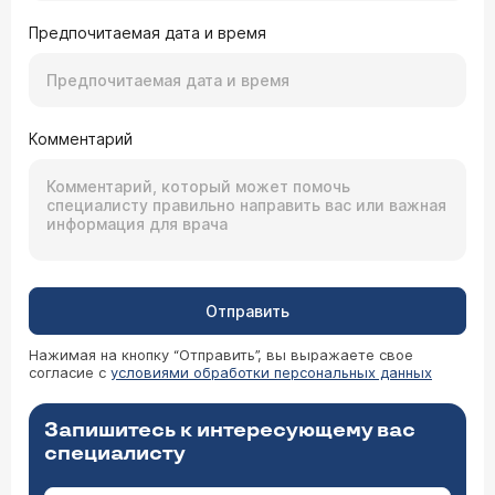
Для уточнения диагноза Вам необходимо
которого Вы можете получить в нашей клинике
проконсультироваться с гастроэнтерологом
Предпочитаемая дата и время
(
расписание приема
).
(
расписание приема
) и затем пройти
гастроскопическое исследование с прицельной
биопсией на бактерию Helicobacter Pylori.
Подробнее о бактерии хеликобактера Вы
можете прочитать в моей статье
Комментарий
"Бактериологическая война... в желудке"
.
Отправить
Нажимая на кнопку “Отправить”, вы выражаете свое
согласие с
условиями обработки персональных данных
Запишитесь к интересующему вас
специалисту