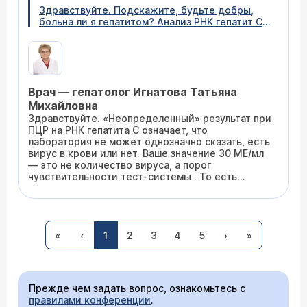
врачу
Здравствуйте. Подскажите, будьте добры,
больна ли я гепатитом? Анализ PHK гепатит С
методом ПЦР значение 30u/ml,интерпретация
неопределённый. Что это значит ?
Врач — гепатолог Игнатова Татьяна
Михайловна
Здравствуйте. «Неопределенный» результат при
ПЦР на РНК гепатита С означает, что
лаборатория не может однозначно сказать, есть
вирус в крови или нет. Ваше значение 30 МЕ/мл
— это не количество вируса, а порог
чувствительности тест-системы . То есть
аппарат «видит» вирус только если его
концентрация выше 30 МЕ/мл. Если ниже — он
28.03.2026 15:44:34 Анна, 33 года, Кингисепп
его не улавливает. Чтобы получить четкий
ответ, сдайте Anti-HCV total (анализ на
За день до сдачи анализов было отправление(
антитела). Не паникуйте раньше времени —
«
‹
1
2
3
4
5
›
»
интоксикация организма) на следующий день
такой результат встречается часто и чаще всего
сдала анализы показало: Алат 48 и anti HCV
оказывается ложной тревогой .
полож. Рекомендации сдать ПЦР тест 321
вируса гепатита С- сдала на следующий день.
Прежде чем задать вопрос, ознакомьтесь с
Ответ такой - вирус гепатита С PHK обнаруж .
правилами конференции
Чувствительность определения 60МЕ/мл . Что
.