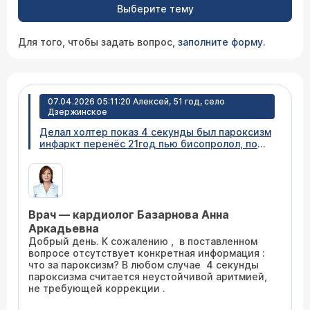
Выберите тему
Для того, чтобы задать вопрос,
заполните форму
.
07.04.2026 05:11:20 Алексей, 51 год, село
Дзержинское
Делал холтер показ 4 секунды был пароксизм
инфаркт перенёс 21год пью бисопролол, по
факту ничего не почувствовал когда забилось
сердце просто как будто заявили его, это
время сидел в кресле был у кардиолога надо
ехать во Владивосток в край, запись после 20
апрель я не знаю, что делать
Врач — кардиолог Базарнова Анна
Аркадьевна
Добрый день. К сожалению , в поставленном
вопросе отсутствует конкретная информация :
что за пароксизм? В любом случае 4 секунды
пароксизма считается неустойчивой аритмией,
не требующей коррекции .