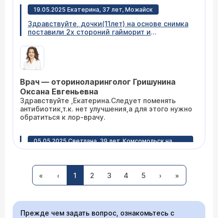
разберетесь потом.
19.05.2025 Екатерина, 37 лет, Можайск
Здравствуйте, дочки(11лет) на основе снимка
поставили 2х стороний гайморит и
правостороний франтит. Выписали лечение:
супрокс, полидексу, промывание долфином и
синупрет, а так же зодак. Дело в том ,что у
нее после 3 дней лечения , появились
болезненные ощущения в области лба при
Врач — оториноларинголог Гришунина
опускании головы , до этого таких симптомов
не наблюдали ((( Подскажите пожалуйста, что
Оксана Евгеньевна
это может быть? И что дальше делать?
Здравствуйте ,Екатерина.Следует поменять
антибиотик,т.к. нет улучшения,а для этого нужно
обратиться к лор-врачу.
05.05.2025 Светлана, 39 лет, Комсомольск на
Амуре
Беременность два месяца, заболела гайморит
ом, что делать, волнуюсь сильно
«
‹
1
2
3
4
5
›
»
Прежде чем задать вопрос, ознакомьтесь с