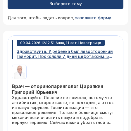
Выберите тему
Для того, чтобы задать вопрос,
заполните форму
.
09.04.2026 12:12:51 Анна, 11 лет, Новотроицк
Здравствуйте. У ребенка был левосторонний
гайморит. Прокололи 7 дней цефотаксим, 5
дней УВЧ и кварц в нос (точно не знаю
название процедуры), 5 дней Полидекса,
третий день трамицент, такое ощущение, что
врач назначала все подряд. Сделали
повторный снимок после недели лечения,
Врач — оториноларинголог Царапкин
заключение: двусторонний гайморит
двусторонний фронтит! Кладут в больницу,
Григорий Юрьевич
врач сказала, возможно там киста или реально
Здравствуйте. Лечение не помогло, потому что
так гайморит за неделю разошёлся. Вопрос:
антибиотик, скорее всего, не подходит, а отток
как такое может быть? Почему лечение не
из пазух нарушен. Госпитализация — это
только не помогло, но и ухудшило ситуацию?
правильное решение. Только в больнице смогут
механически очистить пазухи и подобрать
верную терапию. Сейчас важно убрать гной и
отек, а с кистой и причинами частых гайморитов