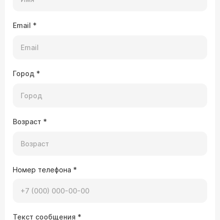
острый колит инфекционного происхождения,
дизентерию или сальмонеллез. Рекомендуем
Вам, не откладывая, прийти на консультацию к
Email
*
инфекционисту-терапевту.
Город
*
Возраст
*
Номер телефона
*
Текст сообщения
*