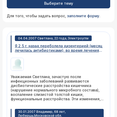
Выберите тему
Для того, чтобы задать вопрос,
заполните форму
.
04.04.2007 Светлана, 22 года, Электроугли
Я 2,5 г. назад переболела дизентерией (месяц
лечилась антибиотиками), во время лечения
начался отек Квинке, после всего начались
проблемы с кишечником: периодически болит
с правой стороны внизу живота, иногда
бывает диарея, метеоризм! Препараты:
линекс, бифидумбактерин не помогают! Боль
Уважаемая Светлана, зачастую после
иногда бывает сильная, трудно даже поднять
инфекционных заболеваний развиваются
ногу! Подскажите, пожалуйста, что это может
дисбиотические расстройства кишечника
быть, и к какому врачу обратиться!
(нарушение нормального микробного состава),
воспаление слизистой толстой кишки,
функциональные расстройства. Эти изменения,
конечно, требуют коррекции. Лечение, как
правило, бывает комплексным. Спастические
30.01.2007 Владимир, 68 лет,
расстройства купируются спазмолитиками, для
Люберцы,Московской обл.
восстановления флоры применяются и