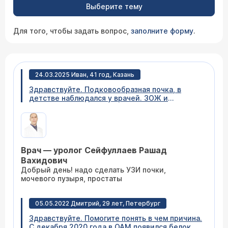
Выберите тему
Для того, чтобы задать вопрос,
заполните форму
.
24.03.2025 Иван, 41 год, Казань
Здравствуйте. Подковообразная почка, в
детстве наблюдался у врачей. ЗОЖ и
правильное питание. В целом не беспокоило,
чаще чем другие хожу в туалет, по ночам
обычно 1 раз встаю. Последние 3 месяца
просыпаюсь ночью для туалета 3-4 раза за
ночь, объем мочи каждый раз минимум 100 мл.
Врач — уролог Сейфуллаев Рашад
Анализ крови: лимфоциты повышены, мочевой
белок ниже нормы, сахар в норме. Какие
Вахидович
анализы еще сдать?
Добрый день! надо сделать УЗИ почки,
мочевого пузыря, простаты
05.05.2022 Дмитрий, 29 лет, Петербург
Здравствуйте. Помогите понять в чем причина.
С декабря 2020 года в ОАМ появился белок, а