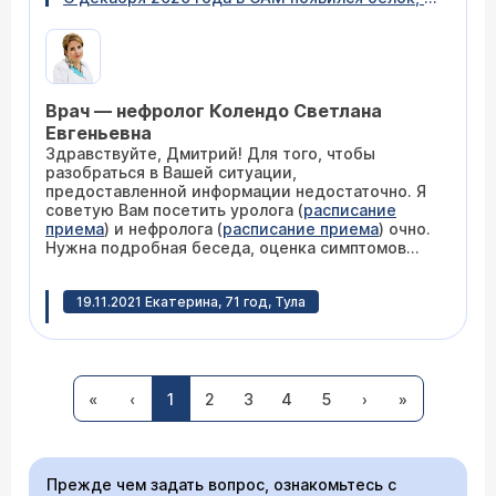
позже и эритроциты. Белок находится на
уровне 1г, эритроциты от 20-200(200
однократно было). Периодически появляются
бактерии лейкоциты. Делал ТРУЗИ, УЗИ почек
и мочевого пузыря, МРТ. Ничего, кроме хр.
Врач — нефролог Колендо Светлана
пиелонефрита не ставили. Креатинин 100. Из
симптомов - болезненное мочеиспускание.
Евгеньевна
Отеков и пр. нет
Здравствуйте, Дмитрий! Для того, чтобы
разобраться в Вашей ситуации,
предоставленной информации недостаточно. Я
советую Вам посетить уролога (
расписание
приема
) и нефролога (
расписание приема
) очно.
Нужна подробная беседа, оценка симптомов
(жалобы), истории заболевания и анализ данных
обследования, сделанных ранее. Пиелонефрит
19.11.2021 Екатерина, 71 год, Тула
может быть причиной измененных анализов.
Добрый день. Подскажите, пожалуйста, как
лечить пиелонефрит почек, когда креатин
240ммоль/л, мочевина 19 ммоль/л, случилась
острая почечная недостаточность. Есть
«
‹
1
2
3
4
5
›
»
полная выписка по анализам.
Врач — нефролог Колендо Светлана
Прежде чем задать вопрос, ознакомьтесь с
Евгеньевна