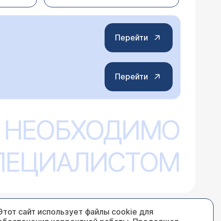
Перейти
Перейти
 НЕОБХОДИМО
ходит пища. Усталость постоянная и
й. Фгдс, узи сердца,
вправо с углом = 4 гр.,тела
СПЕЦИАЛИСТОМ
и могут быть обусловлены дисфункцией
тся умеренно-выраженное снижение
нным гастроскопии патологии не выявлено,
ой данных симптомов быть
вода. На консультации с
ичину искать дальше? Работа не
ить режимные рекомендации по питанию,
тины (жалоб) с данными обследования
Этот сайт использует файлы cookie для