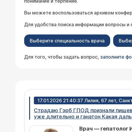
понимание и терпение.
Вы можете воспользоваться архивом конфер
Для удобства поиска информации вопросы и 
Выберите специальность врача
Выбе
Для того, чтобы задать вопрос,
заполните ф
17.01.2026 21:40:37 Лилия, 67 лет, Сан
Страдаю Гэрб ГПОД признали пищевод Баретта сделали 2 курса абляции пищевода кислотность понижена пью нексиум
уже длительно и ганатон Какая дал
Врач — гепатолог 