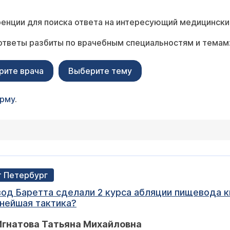
енции для поиска ответа на интересующий медицински
ответы разбиты по врачебным специальностям и темам
рите врача
Выберите тему
орму
.
кт Петербург
ьнейшая тактика?
Игнатова Татьяна Михайловна