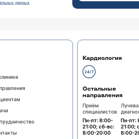
альных данных
грудью, ренни и гевискон совсем не помогают, н
л или хайрабезол, пишут что в терапевтических д
Кардиология
 Омепразол можно принимать при грудном вскармливании
 "совсем не помогают", настораживает. Это значит, что
24/7
 с рефлюксной болезнью. Советую Вам очно обратиться
клинике
правления
Остальные
направления
циентам
Приём
Лучева
ачи
специалистов
диагно
Казань
Пн-пт: 8:00-
Пн-пт: 
трудничество
21:00; сб-вс:
21:00; 
нтакты
8:00-20:00
8:00-2