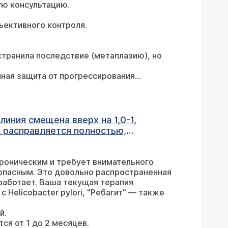
ую консультацию.
ективного контроля.
странила последствие (метаплазию), но
нная защита от прогрессирования
иния смещена вверх на 1,0-1,
 расправляется полностью,
м жёлчи. 12-перстная кишка,
налёт. На момент осмотра
хроническим и требует внимательного
ьёзно?
 опасным. Это довольно распространенная
работает. Ваша текущая терапия
 Helicobacter pylori, "Ребагит" — также
й.
ся от 1 до 2 месяцев.