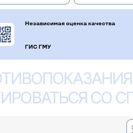
Игнатова Татьяна Михайловна
агноз дистанционно установить невозможно
Независимая оценка качества
ГИС ГМУ
ОТИВОПОКАЗАНИЯ
й. Ощущения кома при глотании и чувства как про
опущенном корпусе особенно ощущаются под левой лопатко
гментов отмечается искривление оси позвоночника 
ИРОВАТЬСЯ СО 
ущения наличия кома и дискомфорта при глотании пищ
изиологический кифоз выражен обычно. Отмечае
е на фоне нарушения статики позвоночника. Если по да
 на уровне Th3-Th7 сегментов. Может ли причин
ы дисфагии может быть выполнена рентгенография пище
следования это возрастные изменения и стоит пр
осле подробного опроса и осмотра советую Вам обсуд
ыло.
ить эти симптомы. Для сопоставления клинической кар
 обратиться очно к неврологу (
расписание приема
).