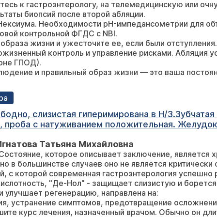
тесь к гастроэнтерологу, на телемедицинскую или очн
ьтаты биопсий после второй абляции.
Нексиума. Необходимости pH-импедансометрии для объ
овой контрольной ФГДС с NBI.
образа жизни и ужесточите ее, если были отступления.
ожизненный контроль и управление рисками. Абляция у
оне ГПОД).
людение и правильный образ жизни — это ваша постоя
, главное — не останавливаться.
ра
дно, слизистая гиперимирована в Н/З.Зубчатая л
, проба с натуживанием положительная. Желудок
секрет пенистый, вязкий, с небольшим количество
Игнатова Татьяна Михайловна
нях ДПК определяется белесый мелкокруписатый 
 Состояние, которое описывает заключение, является 
тья. Принимаю Нексии, денол и ребагит. Это сер
 но в большинстве случаев оно не является критически
, с которой современная гастроэнтерология успешно 
ислотность, "Де-Нол" - защищает слизистую и борется с
 улучшает регенерацию, направлена на:
ия, устранение симптомов, предотвращение осложнени
ите курс лечения, назначенный врачом. Обычно он длит