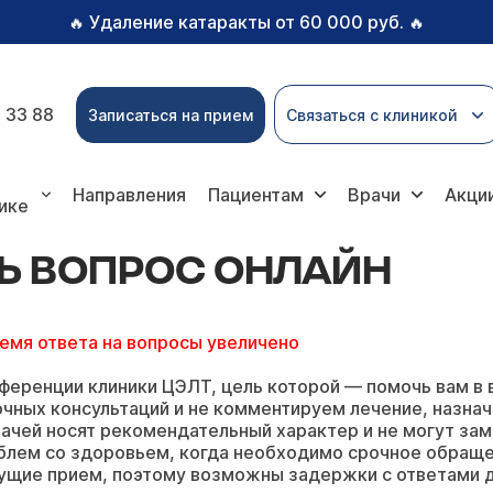
Удаление катаракты от 60 000 руб.
🔥
🔥
 33 88
Записаться на прием
Связаться с клиникой
рос онлайн
Направления
Пациентам
Врачи
Акци
ике
Ь ВОПРОС ОНЛАЙН
ремя ответа на вопросы увеличено
ференции клиники ЦЭЛТ, цель которой — помочь вам в 
чных консультаций и не комментируем лечение, назнач
ачей носят рекомендательный характер и не могут зам
блем со здоровьем, когда необходимо срочное обращ
ущие прием, поэтому возможны задержки с ответами д