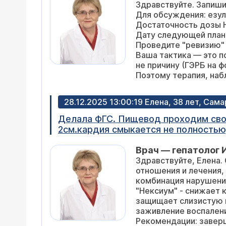
Здравствуйте. Запиши
Для обсуждения: езул
Достаточность дозы 
Дату следующей план
Проведите "ревизию" 
Ваша тактика — это п
не причину (ГЭРБ на ф
Поэтому терапия, наб
заболевания.
Вы на правильном пути
28.12.2025 13:00:19 Елена, 38 лет, Сама
Делала ФГС. Пищевод проходим свобо
2см.кардия смыкается не полностью
слизистая гиперимирована, отечна, 
Врач — гепатолог 
слизистая гиперимирована, на греб
Здравствуйте, Елена.
определяется вытекание жёлчи из ус
отношения и лечения,
комбинация нарушений
"Нексиум" - снижает к
защищает слизистую и
заживление воспален
Рекомендации: заверш