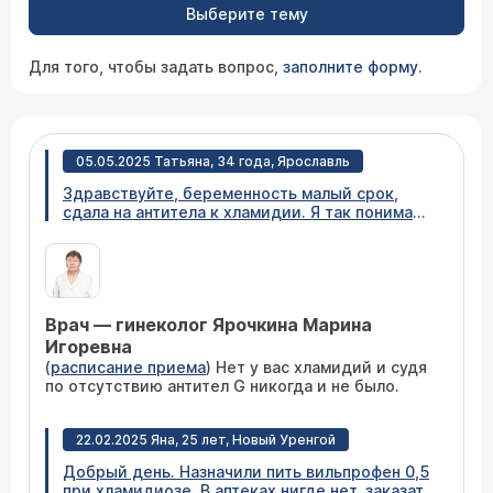
Выберите тему
Для того, чтобы задать вопрос,
заполните форму
.
05.05.2025 Татьяна, 34 года, Ярославль
Здравствуйте, беременность малый срок,
сдала на антитела к хламидии. Я так понимаю
это хронический вариант, на всех сайтах
лабораторий говориться что положительный
результат на момр это хроническая инфекция.
А это влечет за собой достаточно длительное
лечение антибиотиками, а я беременна. К
Врач — гинеколог Ярочкина Марина
слову это вторая беременность,
благополучные роды и здоровый ребенок, в
Игоревна
ту беременность антитела не сдавала .
(
расписание приема
) Нет у вас хламидий и судя
Свежее заражение точно невозможно. 1.
по отсутствию антител G никогда и не было.
Антитела класса G (IgG) к хламидии
трахоматис: - Результат: - не обнаружено. 2.
Антитела класса A (IgA): - Результат: - не
22.02.2025 Яна, 25 лет, Новый Уренгой
обнаружено. 3. Антитела класса M (IgM): -
Добрый день. Назначили пить вильпрофен 0,5
Результат: не обнаружено. 4. Антитела класса
при хламидиозе. В аптеках нигде нет, заказать
G (IgG) к белку теплового шока: - Результат: не