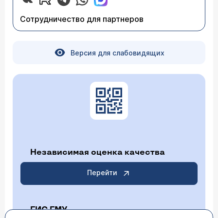
и сейчас так получилось что после секса в рот
попали пальцы и у меня заболело горло )
Сотрудничество для партнеров
(кашель,насморк и тд )в конце концов я опять
пошла к гинекологу в инвитро ,сдала пцр и
кровь на хламадии ,в фемфлоре скрин они не
обнаружены,нашли гарднерелла ,в крови в
показателях igAотриц , igG отрица, назначили
Версия для слабовидящих
орнидазол 5 дней и спринцеваться.Скоро хочу
сдать мазок из конъюнктивы и глотки и тогда
я буду спокойна .Вопрос такой может ли
хроническая хламидия 3 года прятаться и два
пцр мазка фемфлор скрин и кровь показать
ложноотрицательный тест,я никак не могу
успокоиться.
Независимая оценка качества
Перейти
ГИС ГМУ