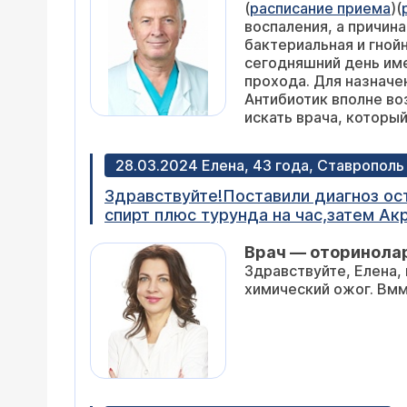
(
расписание приема
)(
большой пипеткой в нос и выплевыв
воспаления, а причин
он только высушил нос , делала про
бактериальная и гной
помогало. В итоге сейчас зуд в ухе и
сегодняшний день име
тимпатометрии показывало не проход
прохода. Для назначе
осталось не долеченым и что там е
Антибиотик вполне во
искать врача, который
28.03.2024 Елена, 43 года, Ставрополь
Здравствуйте!Поставили диагноз ос
спирт плюс турунда на час,затем Ак
приеме сказали ,что воспаление прошло уха,ос
Врач — оторинолар
подергивает ухо...
Здравствуйте, Елена,