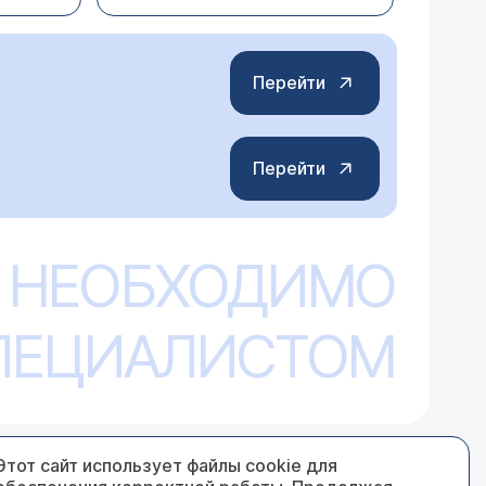
тно безболезненно и не имеет
т это исследование так часто, как это
одозрение на наличие жидкости в
ия разрыва цепи слуховых косточек,
Перейти
гипертрофии аденоидов, так как
 труб и может нарушать проходимость
ния барабанной перепонки). Эта процедура
ения​. После 6 месяцев при выполнении
Перейти
слуха и применяется для
 "Вазобрал", бетасерк. Но ничего не
о шум в ушах неизлечим. Так ли это?
 НЕОБХОДИМО
ь на ваш вопрос необходимо установить
нения уровня слуха, подобрать и
СПЕЦИАЛИСТОМ
инике есть все необходимые методы
Этот сайт использует файлы cookie для