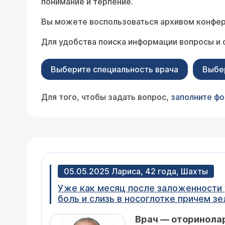
понимание и терпение.
Вы можете воспользоваться архивом конфер
Для удобства поиска информации вопросы и 
Выберите специальность врача
Выбе
Для того, чтобы задать вопрос,
заполните ф
05.05.2025 Лариса, 42 года, Шахты
Уже как месяц после заложенности уха ощущение что в ухе чешется, есть немного боль. Полтора месяца назад появилась
боль и слизь в носоглотке причем з
заложило сильно ухо . Естественно 
Врач — оторинола
прописали спрей с мометазоном тож