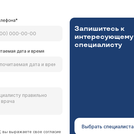
до на правом, заранее спасибо.
чнения вопроса, какое ухо лучше подлежит протезиро
елефона*
и по результатам этих тестов выбирается, какую сторо
Запишитесь к
интересующему
специалисту
таемая дата и время
а у меня были головные боли в затылочной области и в
й кохлеоневрит слева) воспаление
ения в стационаре получал: 1.Никотиновая кислот
токсифиллин 2% 5.0 на физ растворе 100,0 в.в 7 д
ике. Возможно, вам стоит выполнить компьютерную ауд
з раствор 0,9 -200.0 в.в кап 7 дней После лечен
едование уровня слуха, так как на фоне шума бывает с
 заболел гриппом и получил лечение в стационаре
й пороговой аудиометрии. Насколько я могу судить, вы
mg) 40 ml онольгина 40 ml димедрола 2.0 ml нош-па В это в
шему состоянию.
Выбрать специалиста
”, вы выражаете свое согласие