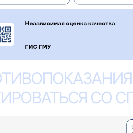
 (без акустических рефлексов). Исследование абсолю
ма тимпанометрия занимает около 5-10 минут. Выполняю
 частые поводы для назначения этого исследования: п
тивный отит), при травме головы или уха, для исключен
Независимая оценка качества
ние целостности (перфорации) барабанной перепонки, 
ина ( аденоиды) находится в области устьев слуховых
ушать слух (заложенность уха, боль в ухе из-за втяже
степень патологии и уточнить тактику дальнейшего леч
ГИС ГМУ
ов эта методика так же дает представление о пороге 
гностики нарушений слуха у детей с полугода.
 мучает шум в левом ухе. Пробовала лечить. Пила
 кантузии, гудит все в голове. Мне говорили, чт
ОТИВОПОКАЗАНИЯ
ушах имеет несколько причин. Для того, чтобы ответит
 провести тональную пороговую аудиометрию для уточ
ИРОВАТЬСЯ СО 
ние именно с учетом ваших особенностей. В нашей кл
ите на консультацию (
расписание приема
).