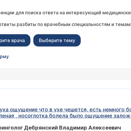
енции для поиска ответа на интересующий медицински
ответы разбиты по врачебным специальностям и темам
рите врача
Выберите тему
орму
.
еленая , носоглотка болела было ощущение залож
пошла к врачу. Сказали капать неделю сосудосуж
ринголог Дебрянский Владимир Алексеевич
е не помог. Начала сама промывать носоглотку с