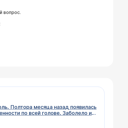
й вопрос.
:
енности по всей голове. Заболело и
ивающими каплями , не помогло,
олью и шалфеем прям лить внос