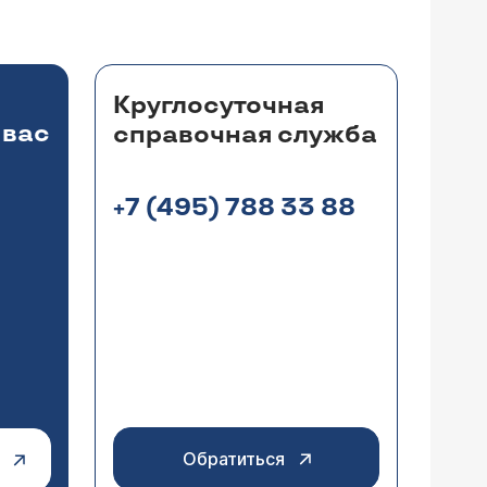
ванию, проводятся специальные тесты со
ну лучше протезировать.
Круглосуточная
 вас
справочная служба
+7 (495) 788 33 88
исочной области. Я сильно
а 1% 7 дней 2.Пирацетам 5.0 на физ
ней 4.Витамин B1 и B6 по 1.0 в.м
иометрию (отоакустическая эмиссия),
ия мне стало легче и шум в ушах
ложно правильно отвечать на звуковые
, длительность 3 дня. 1. 0.9 Nacl
 получали адекватную терапию,
ремя у меня
Обратиться