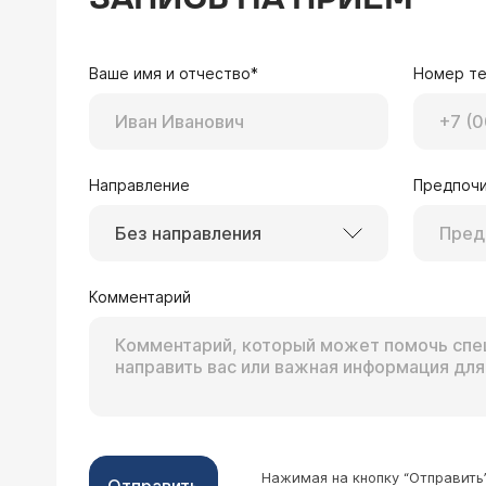
врач говорит на левом, а я думаю на
Здравствуйте, выбор стороны слухопротезирования не всегда зависит от степени выраженности снижения слуха
между ушами. Для уто
Ваше имя и отчество*
Номер т
слуховым аппаратом, 
Направление
Предпочи
Без направления
26.05.2017 Рашид, 29 лет, Алматы
Все началось с того что до нового год
Комментарий
переживал и перед новым годом 29.12.2016 я попал в больницу с диагнозом (остры
нерва. Шум в ушах. За время нахожд
Уважаемый Рашид, для того, чтобы оценить возможность лечения необходим осмотр и нужно видеть результаты
растворе 1000,0 в.в кап 7 дней 3.Пен
аудиометрии в динам
чередую 7 дней 5.Дексаметазон + фи
это объективное иссл
прошел. В середине февраля я сильно
импульсы на тонально
200,0 ml+ 90 mg преднизолона ( 60 mg, 30 
соответствующую ва
появились черные мошки в глазах. Они есть до сих пор. В 20-х числах марта в левом ухе у меня появился тихий писк, после
этот писк перешёл в правое ухо. Я снова обратился к лор врачу и было решено прокапать преднизолон. Доза 240 МГ
Нажимая на кнопку “Отправить