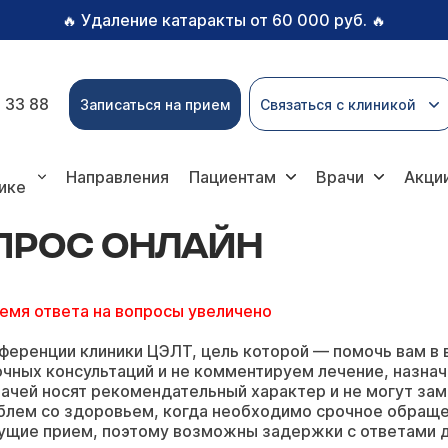
Удаление катаракты от 60 000 руб.
🔥
🔥
 33 88
Записаться на прием
Связаться с клиникой
онлайн
Направления
Пациентам
Врачи
Акци
ике
ОПРОС ОНЛАЙН
ремя ответа на вопросы увеличено
ференции клиники ЦЭЛТ, цель которой — помочь вам в 
чных консультаций и не комментируем лечение, назнач
ачей носят рекомендательный характер и не могут зам
блем со здоровьем, когда необходимо срочное обращ
ущие прием, поэтому возможны задержки с ответами д