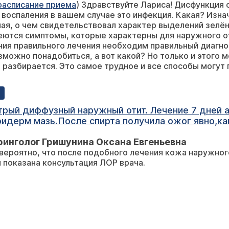
расписание приема
) Здравствуйте Лариса! Дисфункция 
ать через рот это помогло и заложенность ушла 
а воспаления в вашем случае это инфекция. Какая? Изна
дувания шарик надувала носом , от этого станов
ная, о чем свидетельствовал характер выделений зелёно
 немного боль иногда есть щелчки при глотании. Де
ются симптомы, которые характерны для наружного от
имость трубы. Пила цетрин тоже зуд мне не снял
ния правильного лечения необходим правильный диагно
ще есть воспаление. Подскажите как его долечит
зможно понадобиться, а вот какой? Но только и этого 
 разбирается. Это самое трудное и все способы могут 
трый диффузный наружный отит. Лечение 7 дней 
ридерм мазь.После спирта получила ожог явно,кап
талось чуточку.Но меня волнует почему когда нахожусь на рабо
инголог Гришунина Оксана Евгеньевна
 вероятно, что после подобного лечения кожа наружног
химический ожог. Вмм показана консультация ЛОР врача.