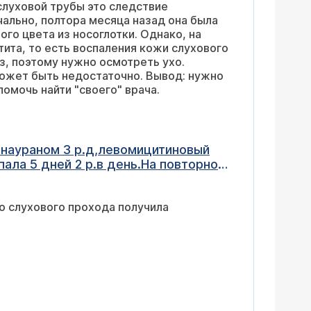
слуховой трубы это следствие
продолжала брызгать мометазон, но
чально, полтора месяца назад она была
илось еще хуже и это вообще не
го цвета из носоглотки. Однако, на
лала КТ пазух носа все чисто . По
ита, то есть воспаления кожи слухового
 . Мне кажется что мое ухо так и
з, поэтому нужно осмотреть ухо.
ь может пропить антибиотики?
может быть недостаточно. Вывод: нужно
помочь найти "своего" врача.
анаураном 3 р.д,левомицитиновый
ала 5 дней 2 р.в день.На повторном
те
о слухового прохода получила