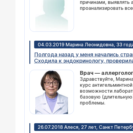
причинами, выявлять а
проанализировать все 
04.03.2019 Марина Леонидовна, 33 год
Полгода назад у меня начались стра
Сходила к эндокринологу, проверила
признаки бронхита. Потом симптомы 
Врач — аллерголог
лицо, шея, второй подбородок как б
Здравствуйте, Марина
Квинке, вводили преднизолон и про
курс антигельминтной
неделю, но эффекта не вижу. Кажды
возможности лаборатории не в
подреберье. Сдала кровь по совету 
базовую (длительную)
эозинофилы на 6%, иммуноглобулин 
проблемы.
результат сочли сомнительным, так к
смысл повторно сдавать анализы. Я 
аллергии нет (домашних растений не 
улице, где хочет. Я грешила на пара
26.07.2018 Алеся, 27 лет, Санкт Петерб
повышение антител говорить о токс