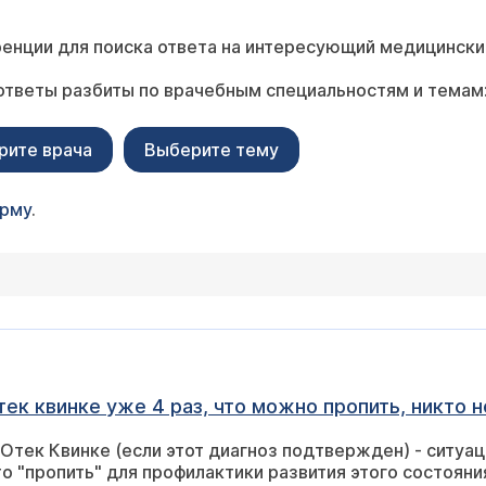
енции для поиска ответа на интересующий медицински
ответы разбиты по врачебным специальностям и темам
рите врача
Выберите тему
орму
.
ек квинке уже 4 раз, что можно пропить, никто 
 Отек Квинке (если этот диагноз подтвержден) - ситуа
о "пропить" для профилактики развития этого состояния