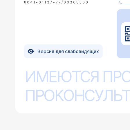
Л041-01137-77/00368560
Ваш ребенок сможет у
белка коровьего моло
другие варианты моло
24.01.2008 Светлана, 40 лет, Москва
Версия для слабовидящих
У моего родственника, ему 35 лет, 
анальгетики. Сдавал пробы, кроме п
эти препараты нельзя принимать воо
ИМЕЮТСЯ ПР
Медикаментозная неп
при лечении зубов и т.д.?
истинная лекарственн
необходимо соблюдать
ПРОКОНСУЛЬТ
больному врач дает 
необходимо посетить 
Приходите в наш Цент
16.04.2007 Галина, 43 года, Питкяранта