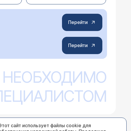
тороны, при истинной непереносимости
о продукта. В таком случае можно искать
лее близок к материнскому.
Перейти
Перейти
арацетамол, цитрамон, анальгин и др.
пожалуйста, это чем-то лечится? Или
туде, можно ли делать обезболивание
 НЕОБХОДИМО
стречается значительно чаще, чем
следствий на фоне приема медикаментов
а от вредных продуктов и т.д. Каждому
СПЕЦИАЛИСТОМ
ендации. Вашему родственнику
 рекомендации дать невозможно.
Этот сайт использует файлы cookie для