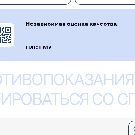
потреблять небольшие количества молока, с другой с
ка эффект приносит только исключение из рациона этог
чного белка, например, козьего, белок которого наибо
Независимая оценка качества
ГИС ГМУ
возник отек Квинке на лекарственные препараты п
роб на лекарства. Ничего не нашли. Подскажите, 
бще, а что тогда принимать при болях, при прос
ОТИВОПОКАЗАНИЯ
ереносимость псевдоаллергического происхождения в
ая аллергия. Для предотвращения неблагоприятных по
 ряд условий по качеству питания, очищения организм
ИРОВАТЬСЯ СО 
после обследования подробные индивидуальные реком
аллерголога (
расписание приема
), заочно конкретные
р, будем рады помочь.
 Карелия