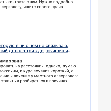
гать контакта с ним. Нужно подробно
ллергологу, ищите своего врача.
торую я ни с чем не связываю.
торый делала трижды, выявляли
 одышка, но уже с отеком. Отекает
димировна
ократно в больницу, ставили отек
ровать на расстоянии, однако, думаю
таминные, которые пью вторую
оксичны, и курс лечения короткий, а
шать. Иногда ощущаю боли в правом
голога,
 паразитов. В общем повышены
тавить и разбираться в причинах
цательные, кроме токсокароза -
акому врачу обратиться. Есть ли
ни на продукты, ни на пыльцу
ома собака, которая часто бегает по
ожет ли такое незначительное
 появляются ежедневно, мне страшно