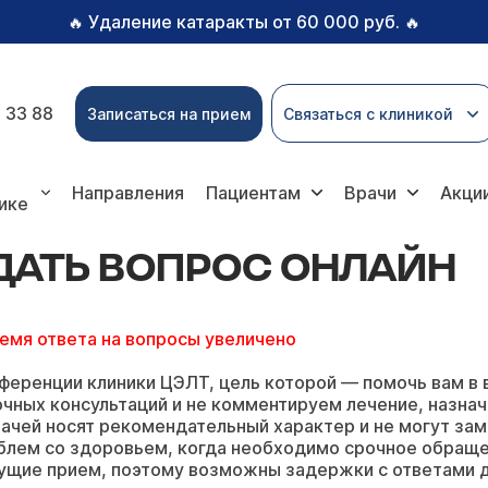
Удаление катаракты от 60 000 руб.
🔥
🔥
 33 88
Записаться на прием
Связаться с клиникой
вопрос онлайн
Направления
Пациентам
Врачи
Акци
ике
АДАТЬ ВОПРОС ОНЛАЙН
ремя ответа на вопросы увеличено
ференции клиники ЦЭЛТ, цель которой — помочь вам в 
чных консультаций и не комментируем лечение, назнач
ачей носят рекомендательный характер и не могут зам
блем со здоровьем, когда необходимо срочное обращ
ущие прием, поэтому возможны задержки с ответами д