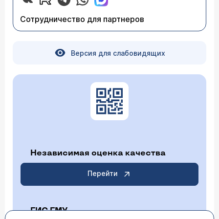
трудно, но и небезопасно. При ближайшей
(как нестероидный противовоспалительный,
возможности обратитесь к врачу.
имуностимулирующий препарат) 0,25 г Х з
Сотрудничество для партнеров
раза в день, фармазолин по 2-3 капли Х 3 раза
в день, прогревания солью.
Версия для слабовидящих
Независимая оценка качества
Перейти
ГИС ГМУ