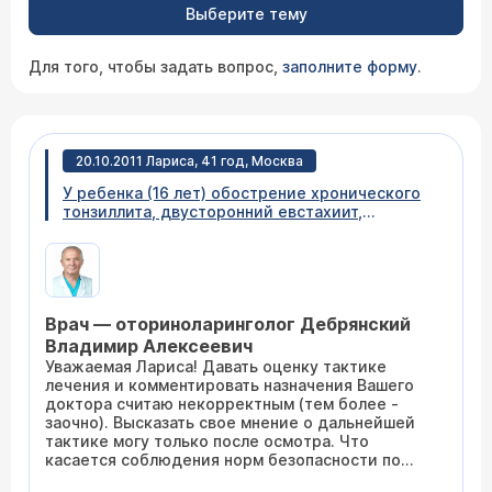
Выберите тему
Для того, чтобы задать вопрос,
заполните форму
.
20.10.2011 Лариса, 41 год, Москва
У ребенка (16 лет) обострение хронического
тонзиллита, двусторонний евстахиит,
левосторонний подострый фронтит-Rгр.
Пролечились 7 дней: линокс 1*2рд, зиннат
500*2рд, фенистил, салин, ринонорм,
ринофлуимуцил, себидин, кандибиотик, затем
R-гр показала очень незначительное снижение
Врач — оториноларинголог Дебрянский
уровня в лобной пазухе, но консистенция
более рыхлая. Назначили: Линокс Умкалор
Владимир Алексеевич
Тавегил Салин Снуп Ринофлуимуцил
Уважаемая Лариса! Давать оценку тактике
Ларипронт. Прошло еще 5 дн. за все это время
лечения и комментировать назначения Вашего
желто-зелен. консистенции не выходило, в
доктора считаю некорректным (тем более -
течении дня нос дышит, но по утрам
заочно). Высказать свое мнение о дальнейшей
закладывает. Вопрос если гной не выходил,
тактике могу только после осмотра. Что
значит ли это, что уровень остается прежним?
касается соблюдения норм безопасности по
И что делать дальше, ребенку уже 2 раза
радиологической нагрузке, то всё - в
сделали R-гр с перерывом в 1 нед. Можно ли