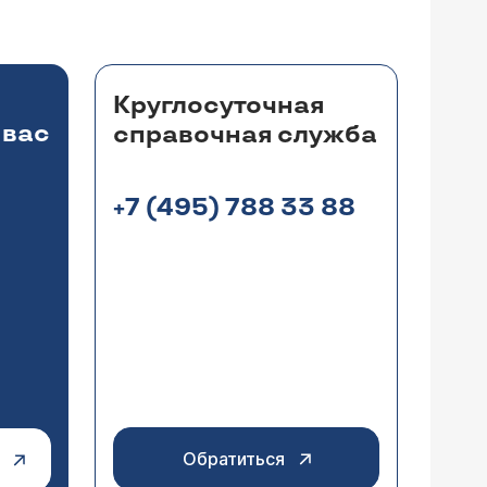
исано:МР-признаки остеохондроза,
 диска L4-L5. Грыжа позвоночника
лечится ли? Спасибо.
и я правильно понял. Позвоночник не
зиотерапия, ЛФК, локальные блокады,
Круглосуточная
 вас
справочная служба
+7 (495) 788 33 88
ажите пожалуйста что нужно делать?
ни нет нервных окончаний. Важно, чтобы
юшной полости).
чего делать не надо, только
контролировать ежегодно при УЗИ. Если гемангиомы больших размеров и растут, следует обратиться к хирургу.
Обратиться