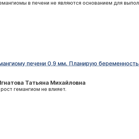
Гемангиомы в печени не являются основанием для выпол
емангиому печени 0,9 мм. Планирую беременность
Игнатова Татьяна Михайловна
 рост гемангиом не влияет.