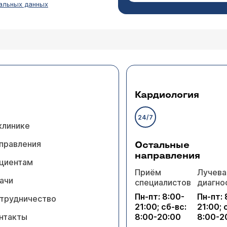
альных данных
о гемангиома печени, назначил МРТ и кт с контрас
Игнатова Татьяна Михайловна
 обнаруживаемые образования, особенно у молодых. Сделайте биохимически
офиль), маркеры вирусов гепатита (HBsAg, анти-HCV), 
Кардиология
ованием. Главное- покажитесь врачу гепатологу, котор
24/7
клинике
правления
Остальные
направления
циентам
Приём
Лучева
 Кавернозная Гемангиома в S 5-6 печени (размер 
ачи
специалистов
диагно
оропшу. И требуется ли оперативное лечение ге
Пн-пт: 8:00-
Пн-пт: 
трудничество
21:00; сб-вс:
21:00; 
Игнатова Татьяна Михайловна
нтакты
8:00-20:00
8:00-2
имать можно, но не нужно, так как гемангиома медика