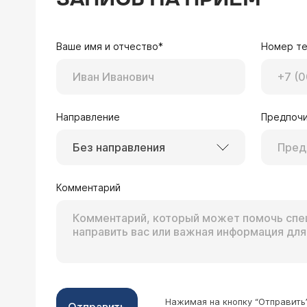
порекомендовали МРТ пояснично-кре
спондилеза, спондилоартроза поясн
Врач — травматол
L5-S5. Гемангиома Th12.подскажите 
Боль, видимо, по яго
Ваше имя и отчество*
Номер т
болит? Лечение- прот
инъекции и пр. Протокол лечения вам
при угрозе перелома 
Направление
Предпочи
Без направления
13.11.2024 Елена, 37 лет, Бийск
Здравствуйте, на УЗИ обнаружили ге
Комментарий
Врач — гепатолог 
Как правило, геманги
диагноз гемангиом был пост
Также важно знать ра
Нажимая на кнопку “Отправить