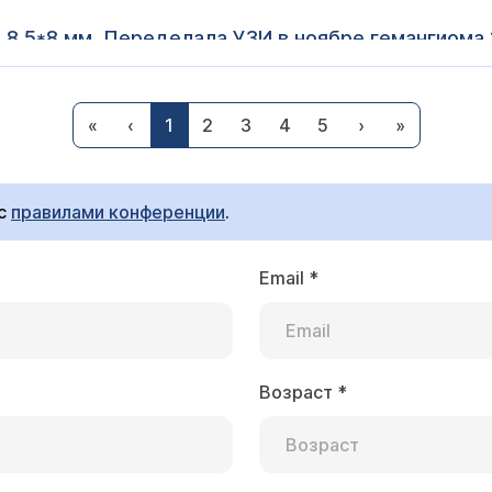
8.5*8 мм .Переделала УЗИ в ноябре гемангиома 1
ой железы? Что нужно делать, какие лекарства
Игнатова Татьяна Михайловна
«
‹
1
2
3
4
5
›
»
его делать при таких размерах не надо. Размеры гемангиомы могут
увеличение в пределах погрешности метода. Нет никаких лекарств, влияющих на
 с
правилами конференции
.
Email
*
ая обл
ной основе для сна Миртазапин+Фенибут. Примерн
с 32×26мм.Скажите,пожалуйста, может ли это быть
чнить. Нужно ли идти к врачу при таких размерах 
Возраст
*
Игнатова Татьяна Михайловна
му? Или достаточно только убрать Фенебут?? Сп
рые увеличивают или уменьшают размеры гемангиомы пе
гноз уже точно установлен) идти к врачу не нужно.