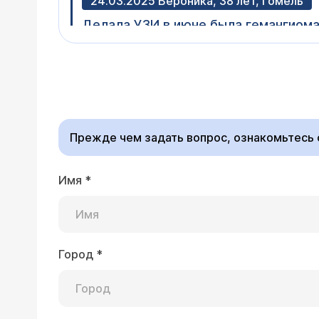
24.03.2025 Вероника, 38 лет, Гомель
Делала УЗИ в июне была гемангиома 
рост? И ещё липоматоз поджелудочн
Врач — гепатолог 
Если речь идет о гемангиоме печени, то нич
медленно увеличиваться. У Вас 
размеры гемангиомы
Прежде чем задать вопрос, ознакомьтесь
Имя
*
24.03.2025 Анна, 38 лет, г Томск Томск
Здравствуйте. Принимаю на постоян
гемангиома в печени, растёт. Сейча
препарат? Думаю на него, хотела уто
Город
*
Врач — гепатолог 
препараты, которые лечат гемангио
Нет препаратов, кото
гемангиомы (если диа