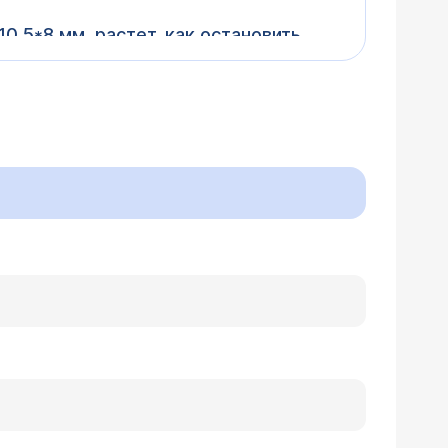
0.5*8 мм, растет, как остановить
 принимать?
о 3 года назад появилась
 от Фенибута, т.к это сосудистый
и самое главное, есть ли какие то
асибо большое!
чени. При таких, как у Вас, размерах