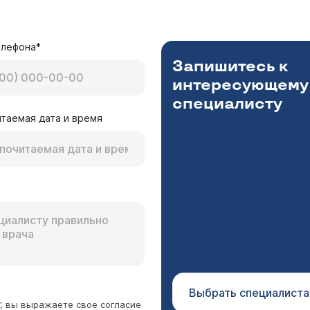
сцового отдела позвоночника. В заключении зап
ично-киесцового отдела позвоночника. Протрузия
ог Полтавский Дмитрий Ильич
какой протокол лечения. Что такое гемангиома и 
дичным мышцам отдает в область большого вертела-есл
елефона*
ивовоспалительная терапия (НПВС), миорелаксанты, фи
Запишитесь к
 не поможет, нужно идти к врачу. Гемангиому лечат только при большом размере,
интересующему
позвонка, а небольшой размер не лечат никак.
специалисту
таемая дата и время
мангиомы s 7,s8,s9,иногда образуются боли, ск
Игнатова Татьяна Михайловна
омы не дают никаких болевых ощущений, так как в пече
авлен правильно (при сомнениях в диагнозе - проведение КТ или МРТ бр
змеры гемангиом. Если они мелкие (меньше 5 см), то ни
Выбрать специалиста
”, вы выражаете свое согласие