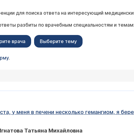
енции для поиска ответа на интересующий медицински
ответы разбиты по врачебным специальностям и темам
рите врача
Выберите тему
орму
.
та, у меня в печени несколько гемангиом, я бере
Игнатова Татьяна Михайловна