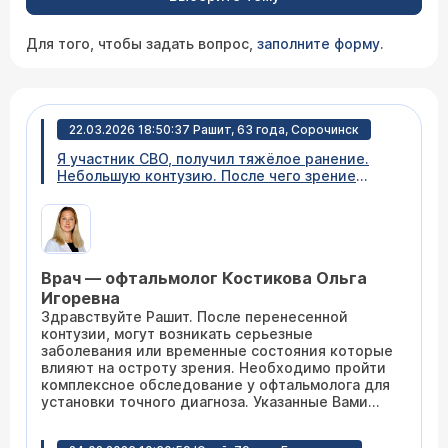
Для того, чтобы задать вопрос,
заполните форму
.
22.03.2026 18:50:37 Рашит, 63 года, Сорочинск
Я участник СВО, получил тяжёлое ранение.
Небольшую контузию. После чего зрение
стало резко ухудшаться. Чтобы прочитать
мелкий текст, приходится пользоваться
очками+3. Можно ли применять Эмоксипин и
Тауфон.
Врач — офтальмолог Костикова Ольга
Игоревна
Здравствуйте Рашит. После перенесенной
контузии, могут возникать серьезные
заболевания или временные состояния которые
влияют на остроту зрения. Необходимо пройти
комплексное обследование у офтальмолога для
установки точного диагноза. Указанные Вами
препараты используются при ряде
офтальмологических заболеваний. Если Вам