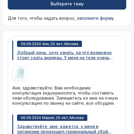
Выберите тему
Для того, чтобы задать вопрос,
заполните форму
.
09.09.2024 Аня, 20 лет, Москва
Добрый день, хочу узнать, на что возможно
стоит сдать анализы. У меня на теле очень
сильно растут волосы, даже на груди, в семье
такого ни у кого нет. Сильно потею и
неприятно пахну, причем это не зависит от
одежды или погоды, даже выйдя из душа
такое может быть. Проблемы с кожей - на
Аня, здравствуйте. Вам необходима
лице и немного на спине соскакивают
консультация эндокринолога, чтобы составить
подкожные болючие прыщи, от которых
план обследования. Запишитесь ко мне на очную
остаются темные пятна, при том что я их не
консультацию по звонку на сайте, все обсудим.
трогаю. Ну и похудеть не могу много лет.
Даже не вес волнует, он хоть и стоит на
месте, но для моего роста нормальный в
06.09.2024 Мария, 20 лет, Москва
целом, сколько объем, спортом занималась, на
диетах сидела - ничего не помогло.
Здравствуйте, мне, кажется, у меня в
организме произошел гормональный сбой.