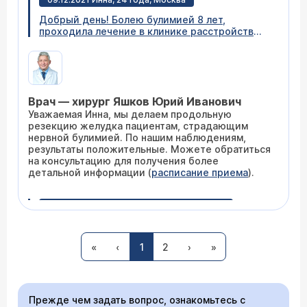
Добрый день! Болею булимией 8 лет,
проходила лечение в клинике расстройств
пищевого поведения, но удержать результат
получилось на 9 месяцев. Вся семья в курсе
моей проблемы, очень тяжело, понимаю, что
уже не справляюсь. Вес колеблется от 53 до
60 кг иногда больше Проводит ли клиника
Врач — хирург Яшков Юрий Иванович
хирургическое лечение булимии?
Уважаемая Инна, мы делаем продольную
резекцию желудка пациентам, страдающим
нервной булимией. По нашим наблюдениям,
результаты положительные. Можете обратиться
на консультацию для получения более
детальной информации (
расписание приема
).
21.01.2017 Анна, 30 лет, Санкт-Петербург
Здравствуйте уважаемый Юрий Иванович! Я
уже много лет страдаю нервной булимией (с
«
‹
1
2
›
»
2009 года) Как такового ожирения у меня
вроде нет, мой рост 161, вес примерно 65, но
вес постоянно колеблется +/- 20 кг постоянно!
(( Я уже потратила много времени, сил и денег
на лечение, за эти годы я лечилась и
Прежде чем задать вопрос, ознакомьтесь с