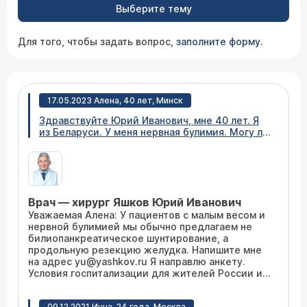
Выберите тему
Для того, чтобы задать вопрос,
заполните форму
.
17.05.2023 Алена, 40 лет, Минск
Здравствуйте Юрий Иванович, мне 40 лет. Я
из Беларуси. У меня нервная булимия. Могу ли
я сделать у вас операцию
билиопанкреатическое шунтирование? Какая
стоимость? Как устроена схема работы с
жителями другой страны? Мой вес 65 кг. Рост
— 158 см. Попытки справится с
Врач — хирург Яшков Юрий Иванович
психотерапевтами и психологами не привели
к результату. Буду благодарна за ответ.
Уважаемая Алена: У пациентов с малым весом и
нервной булимией мы обычно предлагаем не
билиопанкреатическое шунтирование, а
продольную резекцию желудка. Напишите мне
на адрес yu@yashkov.ru Я направлю анкету.
Условия госпитализации для жителей России и
Беларуси одинаковые
09.12.2021 Инна, 24 года, Москва