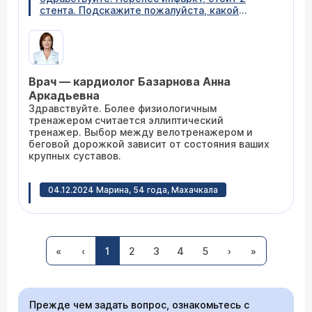
стента. Подскажите пожалуйста, какой
кардио-тренажер лучше подойдет,
велотренажер или беговая дорожка?
Врач — кардиолог Базарнова Анна
Аркадьевна
Здравствуйте. Более физиологичным
тренажером считается эллиптический
тренажер. Выбор между велотренажером и
беговой дорожкой зависит от состояния ваших
крупных суставов.
04.12.2024 Марина, 54 года, Махачкала
Мужу 63. В анамнезе инфаркт (2007), АКШ,
МКШ (2013), левое ушко перевязано. Сейчас
мерцательная аритмия (пульс 65-110)
периодами по 2-3 дня, потом пульс снижается
«
‹
1
2
3
4
5
›
»
до 42-45 (2-3 дня) и снова срывается на МА.
По жизни норма для него - брадикардия,
пульс ниже нормы с юности. При низком
Врач — кардиолог Базарнова Анна
пульсе и приступах чувствует себя нормально,
Прежде чем задать вопрос, ознакомьтесь с
часто не ощущает вовсе, контролируем
Аркадьевна