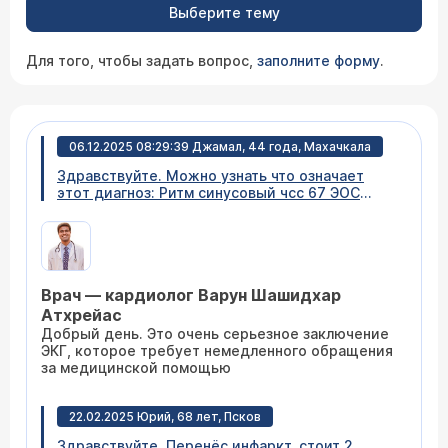
Выберите тему
Для того, чтобы задать вопрос,
заполните форму
.
06.12.2025 08:29:39 Джамал, 44 года, Махачкала
Здравствуйте. Можно узнать что означает
этот диагноз: Ритм синусовый чсс 67 ЭОС
расположена горизонтально. Элевация
сегмента S-T II, III, avf. Депрессия ST в avl
Признаки ишемического повреждения
миокарда r min с v1 по v5. Окс с подъемом v5.
Пожалуйста, если сможете расшифруйте это,
Врач — кардиолог Варун Шашидхар
что значит. Заранее благодарю за ответ.
Атхрейас
Добрый день. Это очень серьезное заключение
ЭКГ, которое требует немедленного обращения
за медицинской помощью
22.02.2025 Юрий, 68 лет, Псков
Здравствуйте. Перенёс инфаркт, стоит 2