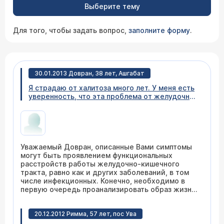
Выберите тему
Для того, чтобы задать вопрос,
заполните форму
.
30.01.2013 Довран, 38 лет, Ашгабат
Я страдаю от халитоза много лет. У меня есть
уверенность, что эта проблема от желудочно-
кишечного тракта, так как все время чувствую
тяжесть в животе, постоянную отрыжку,
болевые ощущения в нёбе, сухость в глазах.
Идти на обследование стесняюсь.
Посоветуйте, что мне делать, и есть ли у вас
Уважаемый Довран, описанные Вами симптомы
предположения о болезни по этим симптомам.
могут быть проявлением функциональных
Заранее благодарен.
расстройств работы желудочно-кишечного
тракта, равно как и других заболеваний, в том
числе инфекционных. Конечно, необходимо в
первую очередь проанализировать образ жизни
и питания и постараться изменить его (соблюдая
режим питания и диету). Но при отсутствии
20.12.2012 Римма, 57 лет, пос Ува
положительного эффекта проводится
обследования для того, чтобы исключить более