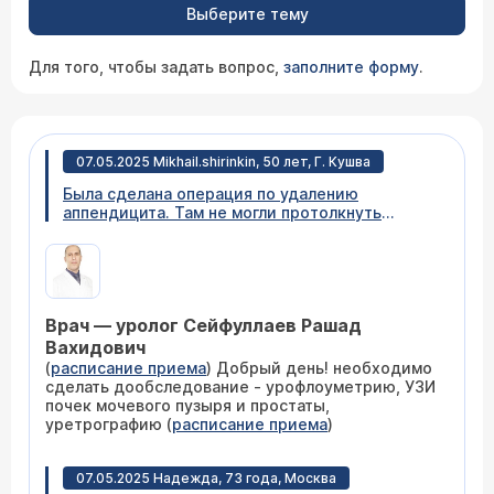
Выберите тему
Для того, чтобы задать вопрос,
заполните форму
.
07.05.2025 Mikhail.shirinkin, 50 лет, Г. Кушва
Была сделана операция по удалению
аппендицита. Там не могли протолкнуть
каттер.. Сейчас по прошествии месяца идут
частые позывы мочеиспускания. Ночью слабая
струя.
Врач — уролог Сейфуллаев Рашад
Вахидович
(
расписание приема
) Добрый день! необходимо
сделать дообследование - урофлоуметрию, УЗИ
почек мочевого пузыря и простаты,
уретрографию (
расписание приема
)
07.05.2025 Надежда, 73 года, Москва