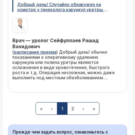
Добрый день! Случайно обнаружен на
осмотре у гинеколога карункул уретры,
раскормила примерно 1 см в диаметре. Возник
внезапно за короткое время. Особого
беспокойства не приносит, симптомы цистита
и тяжести в пояснице, что собственно и
подвигло на поход к гинекологу. По
Врач — уролог Сейфуллаев Рашад
гинекологии все в норме. Предложено
оперативное иссечение. Вопрос : насколько
Вахидович
оно оправдано и стоит ли наблюдать просто.
(
расписание приема
) Добрый день! обычно
показаниями к оперативному удалению
карункула или полипа уретры являются
осложнения в виде кровотечения, быстрого
роста и т.д. Операция несложная, можно даже
выполнить под местным обезболиванием.
Можете записаться на очную консультацию
(
расписание приема
)
24.03.2025 Анатолий, 73 года, Санкт Петербург
В 15 больнице была сделана ВОУТ стриктуры
задней части уретры, потом бужирование,
«
‹
1
2
›
»
постоянно небольшие боли в низу живота.
Ставлю свечи диклофенак и через день
лонгидаза. Моча пока идёт нормально.
29.03.24г была операция ВОУТ. После этого
Прежде чем задать вопрос, ознакомьтесь с
было выполнено бужирование. В количестве 5