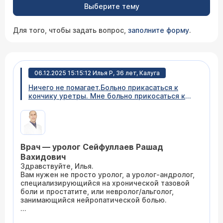
Выберите тему
Для того, чтобы задать вопрос,
заполните форму
.
06.12.2025 15:15:12 Илья Р, 36 лет, Калуга
Ничего не помагает.Больно прикасаться к
кончику уретры. Мне больно прикосаться к
кончику уретры.По мойму это называется
губки уретры.Особено больно когда эрекция
или после секса. После мастурбации даже
когда эрекции нет чуствуется через трусы
эти губки,боль не очень сильная но
Врач — уролог Сейфуллаев Рашад
чуствуется.Все врачи которые осматривали
сказали что снаружи по виду и внутри всё
Вахидович
нормально. Что я пробывал.
Здравствуйте, Илья.
Мирамистин,какой то крем от грибков.Вроде
Вам нужен не просто уролог, а уролог-андролог,
называется пимафуцин или китамазол.Сейчас
специализирующийся на хронической тазовой
10 дней пропил антибиоткик.Анализы всегда
боли и простатите, или невролог/альголог,
хорошие.D посеве На Микрофлору нашли
занимающийся нейропатической болью.
Enerococus faecalis 10^5 ,Steptococus mitis
10^4 от этого принимал антибиотик по 500 мг
Обратиться к правильному специалисту и
в день 10 дней амоксициллин.Во время приёма