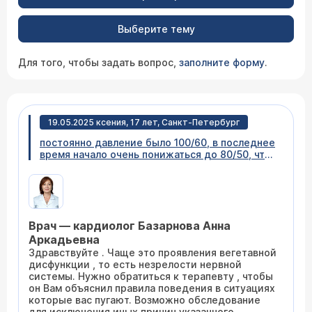
Выберите тему
Для того, чтобы задать вопрос,
заполните форму
.
19.05.2025 ксения, 17 лет, Санкт-Петербург
постоянно давление было 100/60, в последнее
время начало очень понижаться до 80/50, что
сопровождается потемнение в глазах,
головокружением и резкой слабостью.
сегодня вообще 80/70, в вузовском
медпункте сказали, что очень опасно и плохо,
дали корвалола. сердце болело, в глазах
Врач — кардиолог Базарнова Анна
темнело и не хватало воздуха. но экг отличное
всегда. только пульс повышенный до 120-130.
Аркадьевна
что это может быть и насколько опасно?
Здравствуйте . Чаще это проявления вегетавной
дисфункции , то есть незрелости нервной
системы. Нужно обратиться к терапевту , чтобы
он Вам объяснил правила поведения в ситуациях
которые вас пугают. Возможно обследование
для исключения иных причин указанного