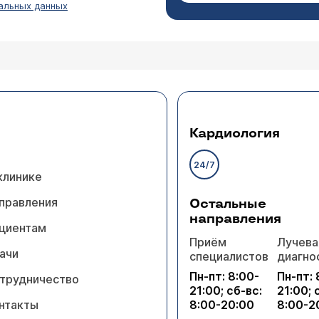
альных данных
чная миома, размер матки 64.40.62 размер узла 
т,но есть тянущая боль внизу живота.Подскажит
Ярочкина Марина Игоревна
й в менструацию, то показаний к ЭМА нет.
Кардиология
24/7
клинике
правления
Остальные
направления
циентам
Приём
Лучева
ода , размеры при обнаружении 1.6, сейчас узи с
ачи
специалистов
диагно
Пн-пт: 8:00-
Пн-пт: 
рединном положении, anteversio,-
трудничество
21:00; сб-вс:
21:00; 
Ярочкина Марина Игоревна
ры длина 61мм. переднезадний 56мм. ширина 79мм
нтакты
8:00-20:00
8:00-2
акачествляются. Могут расти, достигать больших раз
 особенностей. Эхогенность миометрия не измене