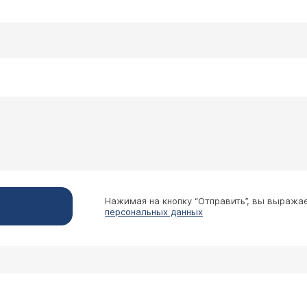
к
 эмболизацию артерии какие к этому должны быт
тоимость проведения подобной операции?
Власов Роман Сергеевич
ием к эмболизации маточных служит наличие опухоли м
огия, нарушение свертывающей системы крови. Самое 
скольких дней после операции. В ЦЭЛТ эта операция ст
Нажимая на кнопку “Отправить”, вы выража
персональных данных