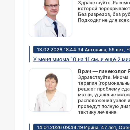
Здравствуйте. Рассмо
опасном месте , а хирург ещё говори
которой перекрываютс
стенку. восстанавливаться год. Меня 
Без разрезов, без ру
медикаментозное уменьшение - дейс
Подходит не для всех
Прошу вашего мнения по поводу опе
2 года в норме (кровь, гинекология,
13.02.2026 18:44:34 Антонина, 59 лет,
У меня миома 10 на 11 см. и ещё 2 
Врач — гинеколог 
Здравствуйте. Миома 
терапия (гормональны
решает проблему сда
матки, удаление матк
расположения узлов и
проведут полную диаг
тактику лечения.
14.01.2026 09:44:19 Ирина, 47 лет, Оре