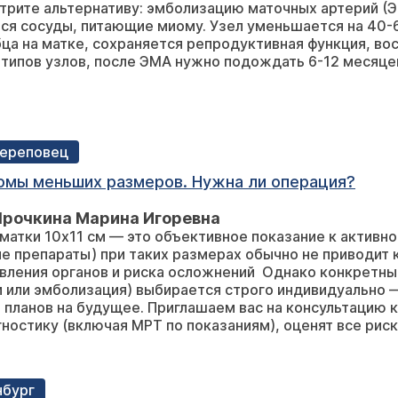
трите альтернативу: эмболизацию маточных артерий (Э
т, что, может, придется вскрывать полость матки
я сосуды, питающие миому. Узел уменьшается на 40-6
это страшно пугает и дестабилизирует, я не хочу 
бца на матке, сохраняется репродуктивная функция, вос
твенное. На операцию готова после первой успеш
 типов узлов, после ЭМА нужно подождать 6-12 месяце
рации с вероятностью вскрытия полости и медика
экг, гормоны и тд). Планирую родить больше одно
 Череповец
миомы меньших размеров. Нужна ли операция?
Ярочкина Марина Игоревна
матки 10х11 см — это объективное показание к активно
е препараты) при таких размерах обычно не приводит 
вления органов и риска осложнений Однако конкретный
и или эмболизация) выбирается строго индивидуально 
 планов на будущее. Приглашаем вас на консультацию 
ностику (включая МРТ по показаниям), оценят все рис
нбург