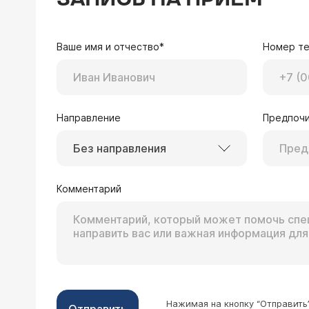
Врач — гинеколог 
Все, что более 35 тре
Ваше имя и отчество*
Номер т
Направление
Предпочи
28.10.2024 Светлана, 39 лет, Братск
Без направления
Здравствуйте, подскажите пожалуйс
и миома. Так вот мажущие выделени
Комментарий
хорошо,стоит как надо и где надо. 
Врач — гинеколог 
В стандартном вариан
выделения,последующи
поэтому ею не пользу
рекомендуется 6 мес.
можно пить его прост
Нажимая на кнопку “Отправить