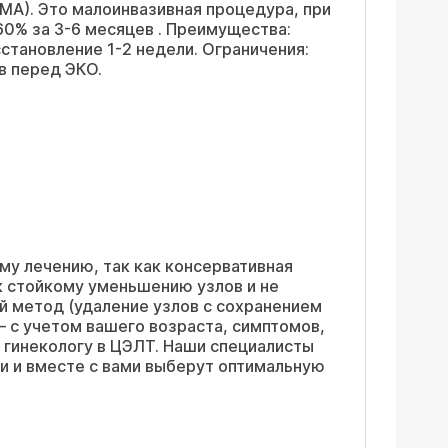
МА). Это малоинвазивная процедура, при
- то есть рубец будет через всю
0% за 3-6 месяцев . Преимущества:
идти на такой риск. Я читала, что
становление 1-2 недели. Ограничения:
ной беременности, а не перед ней.
в перед ЭКО.
ментозного лечения. Все анализы за
го ребёнка.
му лечению, так как консервативная
к стойкому уменьшению узлов и не
 метод (удаление узлов с сохранением
— с учетом вашего возраста, симптомов,
к гинекологу в ЦЭЛТ. Наши специалисты
ки и вместе с вами выберут оптимальную