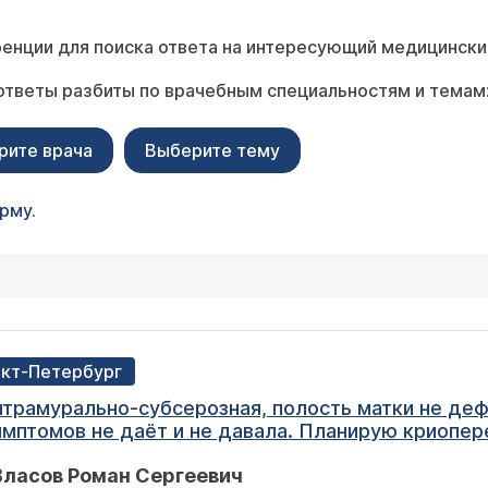
енции для поиска ответа на интересующий медицински
ответы разбиты по врачебным специальностям и темам
рите врача
Выберите тему
орму
.
анкт-Петербург
интрамурально-субсерозная, полость матки не де
симптомов не даёт и не давала. Планирую криопер
маю, что сначала надо лечить миому. Вопрос: м
Власов Роман Сергеевич
ом сразу идти в эко? Врачи толкают к лапароскопи