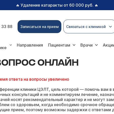
Удаление катаракты от 60 000 руб.
🔥
🔥
 33 88
Записаться на прием
Связаться с клиникой
с онлайн
Направления
Пациентам
Врачи
Акци
ике
ВОПРОС ОНЛАЙН
ремя ответа на вопросы увеличено
ференции клиники ЦЭЛТ, цель которой — помочь вам в 
чных консультаций и не комментируем лечение, назнач
ачей носят рекомендательный характер и не могут зам
блем со здоровьем, когда необходимо срочное обращ
ущие прием, поэтому возможны задержки с ответами д