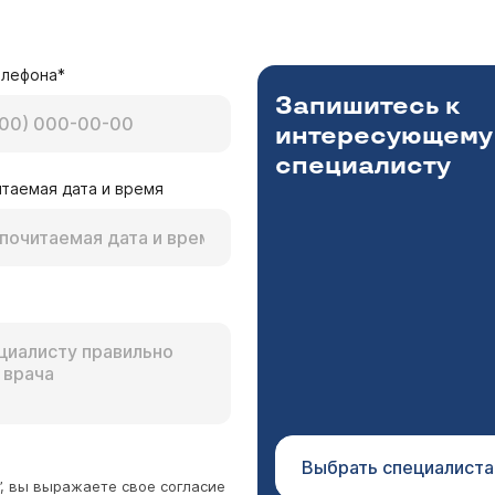
Ярочкина Марина Игоревна
бует уточнения.
елефона*
Запишитесь к
интересующему
специалисту
таемая дата и время
та, поставила спираль Мирена пол года назад, с
я не проходят совсем,что делать,удалять? Или 
Ну вот почему организм так реагирует, непонятно
Ярочкина Марина Игоревна
те весь первый год - беспорядочные разной степени о
е 4 года в стандартном варианте полное отсутствие 
юсь. Миома в принципе не лечится.А вот полечить эндо
Или что еще проще обычный гормональный контрацептив
о с целью контрацепции и годы.
Выбрать специалиста
”, вы выражаете свое согласие