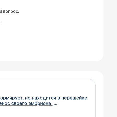
й вопрос.
:
формирует, но находится в перешейке
енос своего эмбриона ,
ожно ли хотя бы попробовать
и (клиника Отта) , но миома в