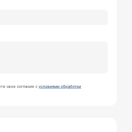
ь показания? противопоказания? Есть
атки. Противопоказания: тяжелая
неприятное последствие - болевой
оит около 200 000 рублей.
ете свое согласие с
условиями обработки