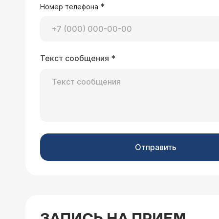
*
Номер телефона
24.03.2025 Иван, 33 года, Петрозаводс
Текст сообщения
*
У супруги миома матки. Если делать
ли какие то последствия и какая с
Врач — гинеколог 
Добрый день. Показан
сопутствующая патол
синдром в течение не
Отправить
19.11.2024 Регина, 36 лет, Оренбург
Здравствуйте Множественные миомы матки, 2 кисты яичника и 2 молочных желез. Са 125 показатель 44. Говорит ли это об
онкологии? Спасибо.
ЗАПИСЬ НА ПРИЕМ