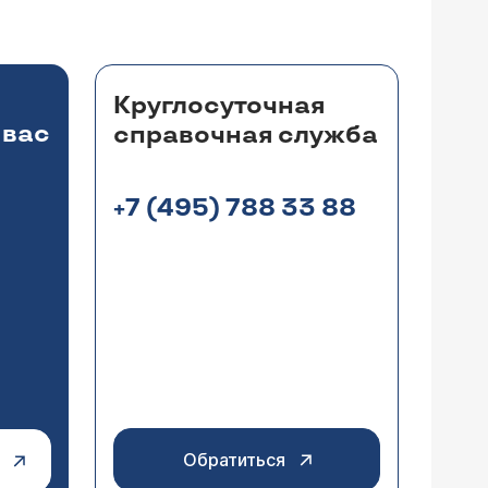
Круглосуточная
 вас
справочная служба
+7 (495) 788 33 88
 целью лечения. У меня эндометриоз
ещё подождать? По УЗИ всё
. Сколько это будет продолжаться?
бильности кровянистые
менструаций. Я не "люблю" Мирену и
метриоз можно и Визанной пропив ее как
 Жанин на 6-12 мес, а понравится
Обратиться