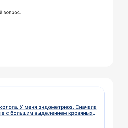
й вопрос.
:
колога. У меня эндометриоз. Сначала
ные с большим выделением кровяных
т справиться с большим эндометрием
пять повторилась эта же ситуация.