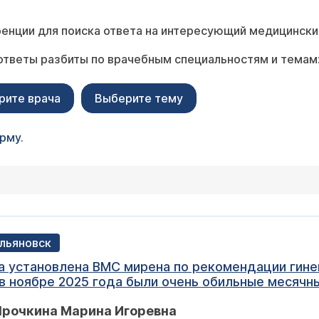
енции для поиска ответа на интересующий медицински
ответы разбиты по врачебным специальностям и темам
рите врача
Выберите тему
орму
.
Ульяновск
ла установлена ВМС мирена по рекомендации гине
 в ноябре 2025 года были очень обильные месяч
ала, что это нормально. Иногда спираль не може
Ярочкина Марина Игоревна
 сдала анализы все хорошо. Но в конце февраля о