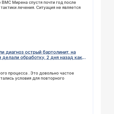
 ВМС Мирена спустя почти год после
неделю, но мне кажется менструация
 тактики лечения. Ситуация не является
и диагноз острый бартолинит, на
 делали обработку, 2 дня назад как
е, лечение дома назначили только
ячные, закончились они вот вчера.
ого процесса . Это довольно частое
стались условия для повторного