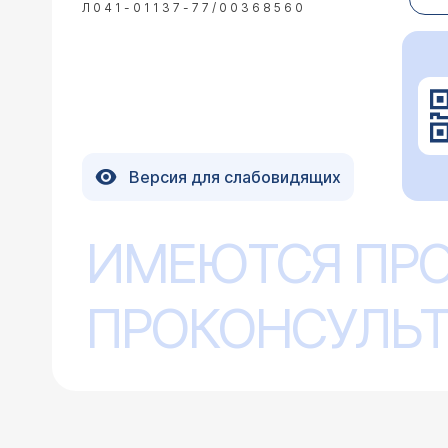
препарата должен при
Л041-01137-77/00368560
Предварительно необх
С результатами — пов
главных вариантов бу
Не откладывайте визит
19.05.2025 Евгения, 34 года, г Москва
Здравствуйте. Такой вопрос. Долгое
Версия для слабовидящих
тампона расширять воздухом влагал
от молочницы. Чтобы вытащить выд
Врач — гинеколог 
выделения. Могло ли это стать при
ИМЕЮТСЯ ПР
Для нарушения микро
рецидивирующий бак вагиноз (гарда
спринцевании..тампоны
ПРОКОНСУЛЬТ
19.05.2025 Aлена, 17 лет, Волгоград
Зачатие было 30 дней назад ,вчера 