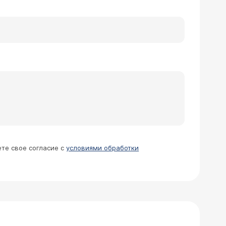
му лечению, так как консервативная
к стойкому уменьшению узлов и не
 метод (удаление узлов с сохранением
— с учетом вашего возраста, симптомов,
к гинекологу в ЦЭЛТ. Наши специалисты
ки и вместе с вами выберут оптимальную
ете свое согласие с
условиями обработки
 сложно сходить в туалет. Может ли