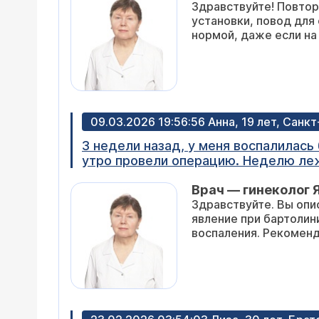
Здравствуйте! Повтор
Уже 9 дней идёт менструация, пью 
установки, повод для 
и не желает заканчиваться.
нормой, даже если на
09.03.2026 19:56:56 Анна, 19 лет, Санк
3 недели назад, у меня воспалилась
утро провели операцию. Неделю лежа
будто начал заново воспаляться, по
Врач — гинеколог 
мазь левомеколь, ну и тщательная ги
Здравствуйте. Вы опи
Есть ли шансы что опять придется е
явление при бартолин
воспаления. Рекоменд