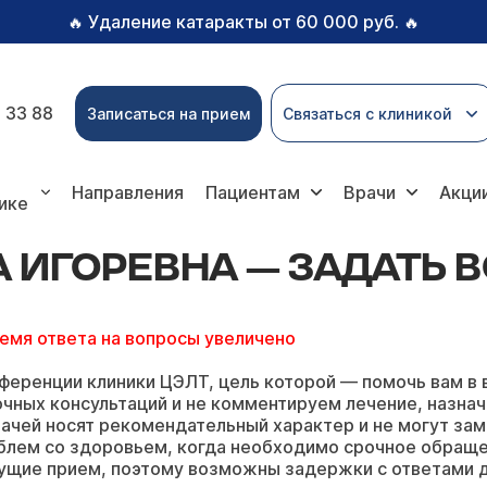
Удаление катаракты от 60 000 руб.
🔥
🔥
 33 88
Записаться на прием
Связаться с клиникой
рины Игоревны
Направления
Пациентам
Врачи
Акци
ике
 ИГОРЕВНА — ЗАДАТЬ 
ремя ответа на вопросы увеличено
ференции клиники ЦЭЛТ, цель которой — помочь вам в 
чных консультаций и не комментируем лечение, назнач
ачей носят рекомендательный характер и не могут зам
блем со здоровьем, когда необходимо срочное обращ
ущие прием, поэтому возможны задержки с ответами д