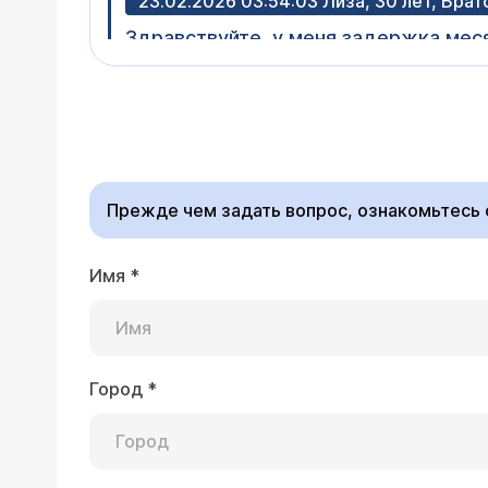
23.02.2026 03:54:03 Лиза, 30 лет, Брат
Врач — гинеколог 
Здравствуйте. Не жди
симптомами гормональ
часов.
Прежде чем задать вопрос, ознакомьтесь
Имя
*
19.02.2026 14:33:42 Анна, 25 лет, Моск
Можно ли вместо одной таблетки Флу
Врач — гинеколог 
Здравствуйте. Да, пр
Город
*
50 мг, чтобы получить