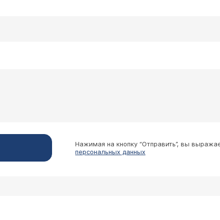
 Череповец
миомы меньших размеров. Нужна ли операция?
Ярочкина Марина Игоревна
матки 10х11 см — это объективное показание к активно
е препараты) при таких размерах обычно не приводит 
вления органов и риска осложнений Однако конкретный
и или эмболизация) выбирается строго индивидуально 
 планов на будущее. Приглашаем вас на консультацию 
ностику (включая МРТ по показаниям), оценят все рис
Нажимая на кнопку “Отправить”, вы выража
персональных данных
, Красногорск
ура 37-37,4. Чувствую слабость и озноб иногда,
Ярочкина Марина Игоревна