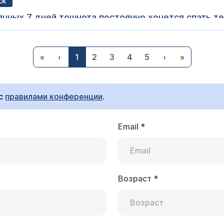
ск
Здравствуйт
Ярочкина Марина Игоревна
те и не гадайте. Тошнота и сонливость могут быть как 
«
‹
1
2
3
4
5
›
»
ного дисбаланса. Сдайте кровь на ХГЧ — это расставит 
 с
правилами конференции
.
Email
*
ва
коназол 150 мг выпить три по 50 мг?
Ярочкина Марина Игоревна
и необходимости вы можете заменить одну таблетку Ф
Возраст
*
 ту же дозировку. Это будет эквивалентная доза (150 мг