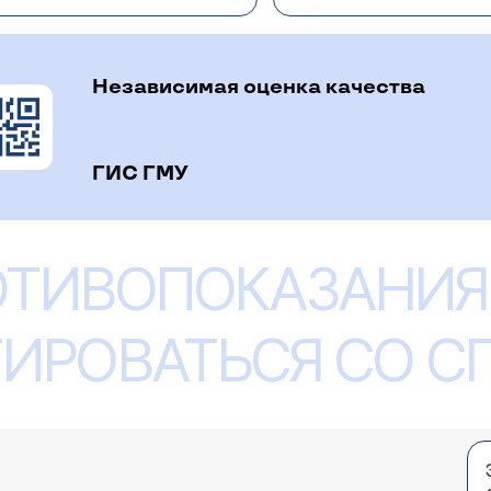
нимать врач-гинеколог или гинеколог-эндокринолог по
одимо записаться к терапевту. Сдать анализы (особен
торная консультация гинеколога для решения вопроса о
дет обсуждение перехода на трансдермальный гель.
Независимая оценка качества
 к врачу.
ГИС ГМУ
 время мучает бак вагиноз и молочница. Была пр
ище чтобы было удобнее вводить тампон и такая
еления во время подмывания расширяла влагалищ
Ярочкина Марина Игоревна
чиной всех бед по нарушению микрофлоры? Инфекц
ОТИВОПОКАЗАНИЯ
флоры во влагалище много причин.Вымывание хороших 
нерелла и Кандида) Заранее благодарю за ответ.
.,.антибиотики.,стессы,.сниженный иммунитет,.алергии 
ИРОВАТЬСЯ СО 
были кровотечение похоже на месячные ,потом пер