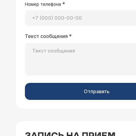
*
Номер телефона
13.02.2026 18:44:34 Антонина, 59 лет,
У меня миома 10 на 11 см. и ещё 2 
Текст сообщения
*
Врач — гинеколог 
Здравствуйте. Миома 
терапия (гормональны
решает проблему сда
матки, удаление матк
расположения узлов и
проведут полную диаг
тактику лечения.
Отправить
02.02.2026 10:17:55 Анастасия , 28 лет
После овуляции уже 7 день температ
это быть беременностью?
Врач — гинеколог 
ЗАПИСЬ НА ПРИЕМ