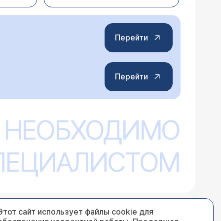
сле обследования.
но печеночные пробы!).
 коррекции терапии, где одним из
Перейти
Перейти
ивычка дурацкая при введении
 же Истрия с удалением выделений
е и чистым пальцем доставала
ий никаких нет. Только
 НЕОБХОДИМО
бактерий при
и.т.д.
СПЕЦИАЛИСТОМ
Этот сайт использует файлы cookie для
естали и опять начались сегодня ,но