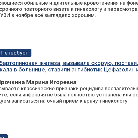
яющиеся обильные и длительные кровотечения на фоне
таблетки Транексам 500 мг три раза в день уже 
срочного повторного визита к гинекологу и пересмотра
 УЗИ в ноябре всё выглядело хорошим.
т-Петербург
 бартолиновая железа, вызывала скорую, поставил
ла в больнице, ставили антибиотик Цефазолин и
явилось уплотнение и рана как будто стала больш
Ярочкина Марина Игоревна
гиена. Но в этот период заживления начались мес
сываете классические признаки рецидива воспалительн
хать в больницу? Или со временем пройдет?
ите, если инфекция не была полностью устранена или о
уем записаться на очный прием к врачу-гинекологу