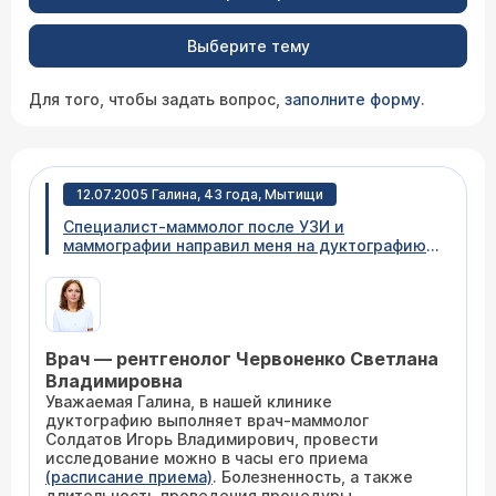
Выберите тему
Для того, чтобы задать вопрос,
заполните форму
.
12.07.2005 Галина, 43 года, Мытищи
Специалист-маммолог после УЗИ и
маммографии направил меня на дуктографию.
Насколько болезненна эта процедура, как
долго она длится, и как выполнить ее в Вашем
Центре?
Врач — рентгенолог Червоненко Светлана
Владимировна
Уважаемая Галина, в нашей клинике
дуктографию выполняет врач-маммолог
Солдатов Игорь Владимирович, провести
исследование можно в часы его приема
(расписание приема)
. Болезненность, а также
длительность проведения процедуры