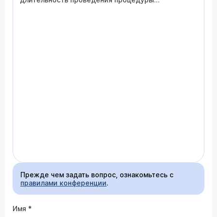
определяется рядом объективных факторов, в
первую очередь, анатомией млечных протоков.
Иногда мы рекомендуем за 2-3 дня до
исследования начать прием спазмалитиков
(например, Ношпы). Обычно дуктография
выполняется в течение 5-20 минут. Также это
исследование Вы можете сделать в
Маммологическом центре МЗ РФ (по адресу: ул.
Профсоюзная, д. 86) по предварительной записи
на коммерческой основе.
Прежде чем задать вопрос, ознакомьтесь с
правилами конференции
.
Имя
*