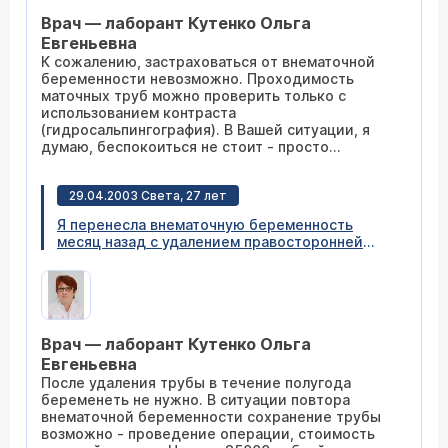
проверить проходимость трубы без введения
Врач — лаборант Кутенко Ольга
в нее контраста? Какие основные
исследования надо пройти, чтобы не
Евгеньевна
повторилась та же история?
К сожалению, застраховаться от внематочной
беременности невозможно. Проходимость
маточных труб можно проверить только с
использованием контраста
(гидросальпингография). В Вашей ситуации, я
думаю, беспокоиться не стоит - просто
пробуйте забеременеть вновь.
29.04.2003 Света, 27 лет
Я перенесла внематочную беременность
месяц назад с удалением правосторонней
трубы. Как забеременеть повторно, чтобы
этого не повторилось? Можно ли избежать
удаления трубы? Сколько это стоит?
Врач — лаборант Кутенко Ольга
Евгеньевна
После удаления трубы в течение полугода
беременеть не нужно. В ситуации повтора
внематочной беременности сохранение трубы
возможно - проведение операции, стоимость