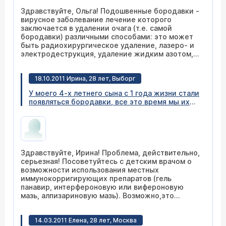
Повторять такую процедуру удаления сын не
Здравствуйте, Ольга! Подошвенные бородавки -
хочет. Подскажите, есть ли еще возможные
вирусное заболевание лечение которого
варианты или немного подождать.
заключается в удалении очага (т.е. самой
бородавки) различными способами: это может
быть радиохирургическое удаление, лазеро- и
электродеструкция, удаление жидким азотом,
использование химических растворов. В случаях
рецидивирования (появления бородавок вновь)
18.10.2011 Ирина, 28 лет, Выборг
иногда удаление сочетают с использованием
иммунокорригирующих средств. На
У моего 4-х летнего сына с 1 года жизни стали
сегодняшний день в мире нет препарата,
появляться бородавки, все это время мы их
который бы мог уничтожить вирус. И, к
пытались удалить и кислотами, и чистотелом,
сожалению, ни один из вышеперечисленных
и жидким азотом, но к сожалению они
методов не дает 100% гарантии излеченности от
разрастаются все больше, сейчас уже и на
данного недуга. В редких случаях бородавки
лице... Подскажите пожалуйста есть ли
могут самопроизвольно исчезать. Учитывая этот
какой-нибудь выход?
факт Вы можете подождать, однако, если
Здравствуйте, Ирина! Проблема, действительно,
замечаете прогрессирование процесса, то
серьезная! Посоветуйтесь с детским врачом о
медлить с лечением не стоит. Удалить
возможности использования местных
образования можно под наркозом.
иммунокорригирующих препаратов (гель
панавир, интерфероновую или вифероновую
мазь, алпизариновую мазь). Возможно,это
позволит избежать такое частое
рецидивирование.
14.03.2011 Елена, 28 лет, Москва