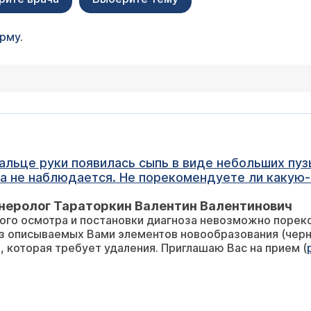
орму
.
а не наблюдается. Не порекомендуете ли какую-
неролог Тараторкин Валентин Валентинович
ообразования (черные точки) могут быть проявлением
, которая требует удаления. Приглашаю Вас на прием (