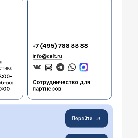
+7 (495) 788 33 88
info@celt.ru
я
стика
8:00-
Сотрудничество для
сб-вс:
партнеров
0:00
Перейти