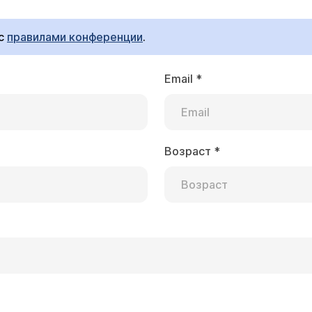
 с
правилами конференции
.
врачу-дерматологу (
расписание приема
).
Email
*
 районе лобка (не на слизистой, а в районе волосяного покрова) два
тся. Подскажите, могло
Возраст
*
Ярочкина Марина Игоревна
осещения бассейна, бани и т.д. Чтобы выяснить,
ЦР-диагностику на папиллома-вирус и, в случае его обнаружения, прийти на
консультацию к врачу-гинекологу (
расписание приема
). По поводу удаления обнаруженных новообразований
рекомендуем Вам обратиться к врачу-дерматологу (
расписание приема
). В ус
бородавок производится лазер- или радиокоагуляцией.