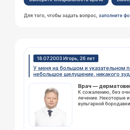
Для того, чтобы задать вопрос,
заполните ф
18.07.2003 Игорь, 26 лет
У меня на большом и указательном пальце руки появилась сыпь в виде небольших пузырьков с чёрными точечками,
небольшое шелушение, никакого зуд
Врач — дерматове
К сожалению, без очного осмотра и постановки диагноза невозможно порекомендовать наиболее корректное
лечение. Некоторые из описываемых Вами элементов нов
вульгарной бородавки