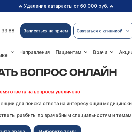
Удаление катаракты от 60 000 руб.
🔥
🔥
 33 88
Записаться на прием
Связаться с клиникой
опрос онлайн
Направления
Пациентам
Врачи
Акци
ике
АТЬ ВОПРОС ОНЛАЙН
ремя ответа на вопросы увеличено
енции для поиска ответа на интересующий медицински
ответы разбиты по врачебным специальностям и темам
рите врача
Выберите тему