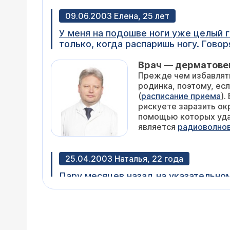
09.06.2003 Елена, 25 лет
У меня на подошве ноги уже целый год существует как бы "дырка", а вокруг расходятся кожные круги, она меня беспокоит
Врач — дерматове
Прежде чем избавляться от бородавки, убедитесь, что это именно она, а не простая мозоль, не костная мозоль, не
родинка, поэтому, если у Вас есть хоть малейшее сомнение в том, с чем
(
расписание приема
). Если это действительно бородавка, то ее нужно удалить, т.к. это вирусное заболевание, и Вы
рискуете заразить окружаю
помощью которых удаляются бородавки, наибо
является
радиоволнов
25.04.2003 Наталья, 22 года
Пару месяцев назад на указательном пальце появилось уплотнение шириной 2 мм, длиной 1 см. Если его не беспокоить, не
болит и не чешется. Если попробовать срезать, возникает боль. Посоветовали мазать йодом, но это не помогло. Что это
может быть?
Врач — дерматове
Скорее всего, речь идет о банальной бородавке, которая не поддается консервативному лечению и, как правило,
удаляется хирургическим путем: криодеструкцией, электро- или лазеркоагуляцией. Процедура удаления проводится