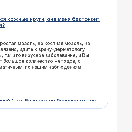
й бороться?
во методов, с