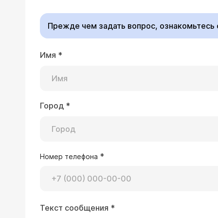
под местной анестезией, в некоторых случая требуется повторное удаление. В связи с тем, что это заболевание
вызывается вирусом, оно может передаваться другому человеку контактным путем, поэтому рекомендуем Вам не
Прежде чем задать вопрос, ознакомьтесь
откладывать визит к 
Имя
*
16.01.2003 Тася, 21 год
Приблизительно 2 недели назад обнаружила у себя в
новообразования одинакового размера, похожие на папилломы (по описанию). Вероятность заражения половым путем я
исключаю и могла бы предположить, что это обычные бородавки, если бы не место, где они находя
Город
*
Врач — гинеколог 
ли произойти заражение в процессе косметической процедуры в салоне (депиляция области бикини при помощи воска). К
Вирус папилломы человека живет в крови, заражение происходит всеми путями, в том числе и контактным, т.е. для
какому специалисту мне обратиться за консультацией и для удаления (дерматологу, гинекологу, венерологу, онкологу)?
заражения достаточно было контакта с больным человеком, либо п
есть ли он у Вас, рекомендуем провести П
*
Номер телефона
13.08.2002 Георгий, 24 года
Текст сообщения
*