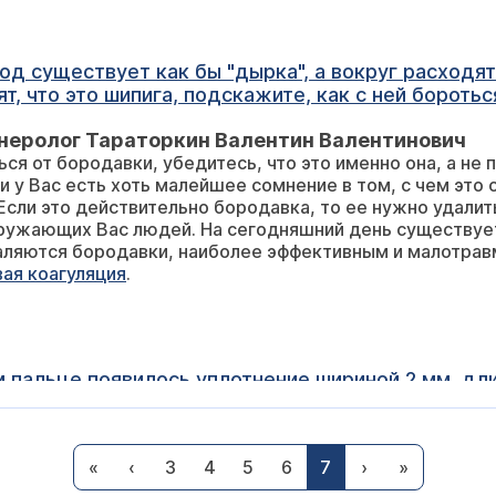
только, когда распаришь ногу. Говорят, что это шипига, подскажите, как с не
неролог Тараторкин Валентин Валентинович
 это связано, идите к врачу-дерматологу
щих Вас людей. На сегодняшний день существует большое количест
лее эффективным и малотравматичным, по нашим наблюдениям,
ая коагуляция
.
неролог Тараторкин Валентин Валентинович
«
‹
3
4
5
6
7
›
»