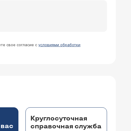
линики избавление от бородавок производится лазеро- или радиокоагуляцией.
ете свое согласие с
условиями обработки
Круглосуточная
 вас
справочная служба