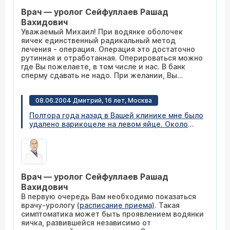
случай неудачи подстраховаться и сдать
Врач — уролог Сейфуллаев Рашад
сперму в банк?
Вахидович
Уважаемый Михаил! При водянке оболочек
яичек единственный радикальный метод
лечения - операция. Операция это достаточно
рутинная и отработанная. Оперироваться можно
где Вы пожелаете, в том числе и нас. В банк
сперму сдавать не надо. При желании, Вы
можете прийти на прием к врачу-урологу для
уточнения всех деталей
(расписание приема)
.
08.06.2004 Дмитрий, 16 лет, Москва
Полтора года назад в Вашей клинике мне было
удалено варикоцеле на левом яйце. Около
недели назад я заметил, что одно яичко стало
гораздо больше другого. Правое яичко не
изменилось. Скажите, пожалуйста, что
необходимо сделать и опасно ли это?
Врач — уролог Сейфуллаев Рашад
Вахидович
В первую очередь Вам необходимо показаться
врачу-урологу
(расписание приема)
. Такая
симптоматика может быть проявлением водянки
яичка, развившейся независимо от