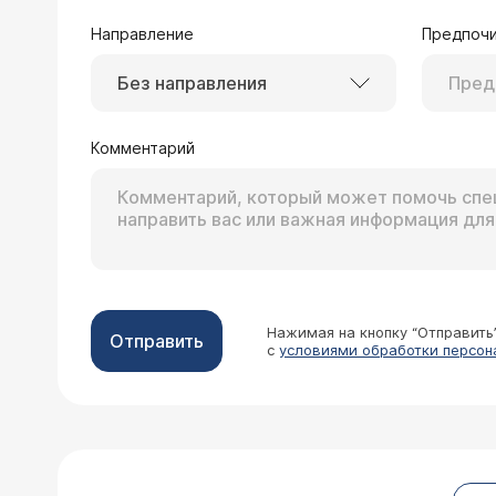
Направление
Предпочи
Без направления
01.11.2016 Ольга, 27 лет, Москва
Мне поставили диагноз эндометриоз 
вам) для дальнейшей операции (как 
Комментарий
пройдет какое то время с момента ка
Врач — гинеколог 
приду к вам, я бы хотела уточнить 
Уважаемая Ольга, мы
меня на операцию, конечно, если на
из стационара на 2-3 
цикла назначаются такие операции? 
консервативное лече
индивидуально, но в среднем)? 4. к
после операции разре
как скоро можно беременеть после о
на мои вопросы Спасибо
Нажимая на кнопку “Отправить
Отправить
с
условиями обработки персон
25.10.2016 Ольга, 28 лет, Москва
Здравствуйте, доктор! Через 6 мес.
Сначала с одного бока и болело тол
наверх. Гинеколог поставила хронический оофорит (?) по УЗИ и сильный спаечный процесс по осмотру. Из-за virgo ПЦР