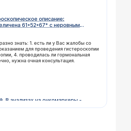
еличена 61*52*67* с неровным
ициально-субсерозный узел 19мм, в
эхогенными включениями (сгустги) /
. есть ли у Вас жалобы со
нут, кисты от 3мм до 7мм. В
(фолликулярная киста) Слева яичник
ональная
днем своде на момент осмотра нет.
опросы. Конечно, нужна очная консультация.
це предлагает операцию на
ация необходима? Но и
е. Какое лечение?
. В анализах на онкомаркеры -
сь бы удалить ее, если можно, даже
пически, под какой анестезией и
25 тыс. рублей в зависимости от степени
иема
).