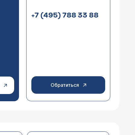
+7 (495) 788 33 88
тационар (думаю, что смогу попасть к
ляция очагов эндометриоза). Так как
о страховой и в итоге запишусь и
мента приема вы сможете назначить
ьтации. Обычно пациентка выписывается
ечащим врачом? 2. на какой день
гистологии, как правило, назначается
наре после операции (понятно, что
пытаться забеременеть. Половая жизнь
 операции (опять же усредненно)? 5.
чите на консультации перед операцией.
 если Вы ответите максимально полно
Обратиться
ись тянущие боли внизу живота .
оянной и продвинулась влево и