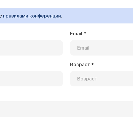
 с
правилами конференции
.
Email
*
ий Посад
 операции удаление матки с
Возраст
*
Шульга Наталья Валериевна
я применяется (от и до) Спасибо.
тить на Ваш вопрос, требуется дополнительная инфор
делали гистероскопию и выскабливание матки, то с это
ледования 70 тыс. рублей), а потом думать об объеме
брокачественных процессах, то экстирпация лапароско
исимости от степени сложности.