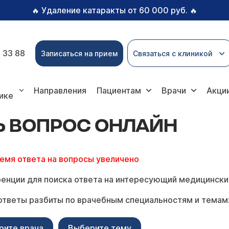
Удаление катаракты от 60 000 руб.
🔥
🔥
 33 88
Записаться на прием
Связаться с клиникой
ос онлайн
Направления
Пациентам
Врачи
Акци
ике
Ь ВОПРОС ОНЛАЙН
ремя ответа на вопросы увеличено
енции для поиска ответа на интересующий медицински
ответы разбиты по врачебным специальностям и темам
рите врача
Выберите тему