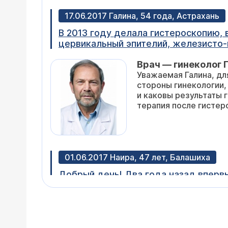
17.06.2017 Галина, 54 года, Астрахань
В 2013 году делала гистероскопию, в мае 2017 г опять произвели гистероскопию, микроскопическое описание:
цервикальный эпителий, железисто-
чутким контуром, по передней стенк
Врач — гинеколог 
дне интерстициальный узел 8. М-эхо
Уважаемая Галина, для ре
гистероскопия 18.05.17 г./ Шейка с 
стороны гинекологии, 2. сохранен ли у Вас менструальный цикл, 3. чт
проекции правого яичника лоцирует
и каковы результаты гистолог
четко не визуализируется из-за выр
Врач в поликлинике операцию не совето
удаление. Но мне не хочется. По узи
депопроверу не хочется делать (оче
01.06.2017 Наира, 47 лет, Балашиха
Добрый день! Два года назад впервы
Norma. Однако, поскольку я после Э
провести эктомию. Возможно ли про
Врач — гинеколог 
стоимость (не нашла на сайте)? Зар
Удаление или резекци
сложности. Приходите