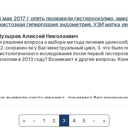
кистозная гиперплазия эндометрия. УЗИ матка ув
е интерстициальный узел 9мм, по задней интерст
Пузырев Алексей Николаевич
: до 7-9мм, с негомогенным содержимым, с гипер
шения вопроса о выборе метода лечения целесообразно знать: 1
ровным четким контуром, цервикальный канал сомк
о было показанием для проведения гистероскопии
ся анэхогенное жидкостное образование 27*21мм 
ического исследования после первой гистероскопии, 4. проводилась ли горм
аженной перистальтики кишечника. Жидкости в за
терапия после гистероскопии в 2013 году? Возникают и другие в
вал, предлагает депопроверу поколоть. Врач в больни
 и заключению гистероскопии как Вы считаете опер
нь сильно влияет на вес) Что вы мне посоветует
е выявили кисту яичника, динамика без изменений
КО на заместительной терапии, сама врач, хотело
ведение такой операции в Вашей клинике эндоско
Шульга Наталья Валериевна
анее благодарю.
«
‹
1
2
3
4
5
›
»
я яичника лапарокопическим доступом стоит от 95 до 1
 на консультацию, будем рады помочь (
расписание пр