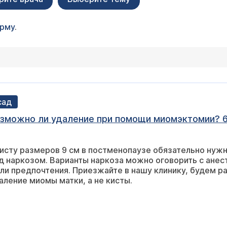
орму
.
сад
озможно ли удаление при помощи миомэктомии? 6
Кисту размеров 9 см в постменопаузе обязательно нуж
д наркозом. Варианты наркоза можно оговорить с анест
или предпочтения. Приезжайте в нашу клинику, будем р
аление миомы матки, а не кисты.