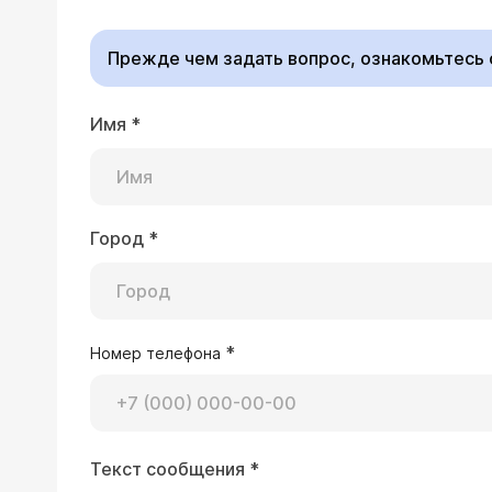
Прежде чем задать вопрос, ознакомьтесь
Имя
*
31.05.2017 Надежда, 63 года, Павловск
При УЗИ-осмотре 15/05/17 получила заключение: цистаденома правого яичника (жидкостное образование с четкими
контурами Д-100 мм с толстой стенкой с кровотоком по перифери). Эндометрий неоднородный 8,5 мм, уз приз-наки миомы
матки малых размеров в постменопаузе. Можно уточнить у Вас примерную стоимость
Город
*
Врач — гинеколог 
придатками, и какой способ удалени
Для того, чтобы отве
СА-125? Если Вам не 
преоперационного обс
заставят думать о до
*
Номер телефона
210 тыс рублей в зав
27.01.2017 Юлия, 30 лет, Москва
Текст сообщения
*