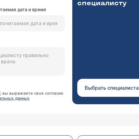
специалисту
таемая дата и время
левого яичника и направили на консультацию в с
я поняла мне нужна будет эндоскопическая коагу
к меня направили, пока я смогу согласовать все с
Ярочкина Марина Игоревна
заранее несколько вопросов: 1. как быстро от мо
 назначаем операцию в ближайшее время после консул
йдете для этого показания, согласившись с мои л
день после лапароскопии. После получения результатов 
3. как долго длится период нахождения в стацио
ние. После возвращения менструаций можно сразу же 
ак скоро можно вернуться к половой жизни после
шается через месяц. Более подробные ответы Вы полу
перации (как правило)? Буду очень благодарна,
Выбрать специалиста
”, вы выражаете свое согласие
альных данных
 после лапары по удалению энд.кисты п.я. появил
ько при движении и кашле, потом боль стала пост