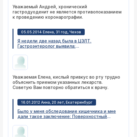
Уважаемый Андрей, хронический
гастродуоденит не является противопоказанием
к проведению коронарографии.
05.05.2014 Елена, 31 год, Чехов
Я недели две назад была в ЦЭЛТ.
Гастроэнтеролог выявила:
гастроэзофагеальная рефлюксная болезнь с
фибринозным эзофагитом в дистальном
отделе пищевода, хронический
гастродуоденит в стадии обострения с
геморрагическим компонентом
Уважаемая Елена, кислый привкус во рту трудно
ассоциированный с НР+, синдром
объяснить приемом указанных лекарств.
раздраженной толстой кишки. Лечение
Советую Вам повторно обратиться к врачу.
Нексиум + Альфа нормикс + Фуразолидон
(неделю), затем Контролок 2 нед. + Рио Флора
нео 4 нед. Сейчас пью контролок и Рио флора
16.01.2012 Анна, 20 лет, Екатеринбург
кисло во рту, так должно быть или нет?
Было у меня обследование кишечника и мне
дали такое заключение: Поверхностный
гастродуоденит. ДГ-рефлюкс. Сказали, что
Постбульбарные отделы 12п.к содержат
желчь. Вопрос: что это такое? И как это