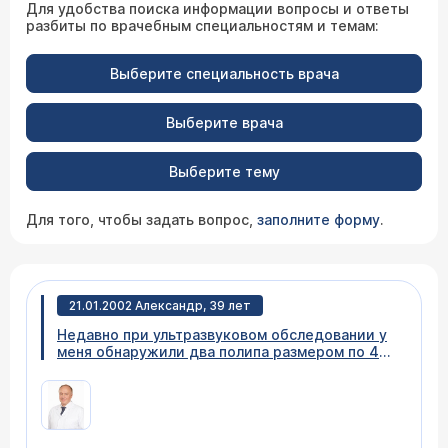
Для удобства поиска информации вопросы и ответы
разбиты по врачебным специальностям и темам:
Выберите специальность врача
Выберите врача
Выберите тему
Для того, чтобы задать вопрос,
заполните форму
.
21.01.2002 Александр, 39 лет
Недавно при ультразвуковом обследовании у
меня обнаружили два полипа размером по 4
мм каждый. Содержимое желчного пузыря
повышенной вязкости, но камней, к счастью,
нет. Два года тому назад проходил УЗИ, но
ничего подобного в желчном пузыре
обнаружено не было (может плохо смотрели).