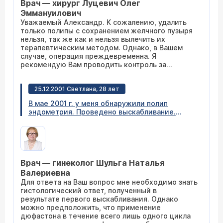
Врач — хирург Луцевич Олег
Мой вопрос следующий. Можно ли вылечить
эти полипы терапевтичесим способом?
Эммануилович
Возможно ли удаление полипов в данной
Уважаемый Александр. К сожалению, удалить
области без удаления желчного пузыря?
только полипы с сохранением желчного пузыря
Какой режим питания и жизни рекомендован
нельзя, так же как и нельзя вылечить их
при таком заболевании? Заранее спасибо за
терапевтическим методом. Однако, в Вашем
ответ.
случае, операция преждевременна. Я
рекомендую Вам проводить контроль за
процессом, для чего раз в полгода проводить
ультразвуковое исследование. Вопрос об
25.12.2001 Светлана, 28 лет
операции можно поднимать только в том
случае, если размер полипов превысит 1 см. Из
В мае 2001 г. у меня обнаружили полип
профилактических мероприятий, могу
эндометрия. Проведено выскабливание.
посоветовать делать раз в 1-2 недели тюбаш.
Месяц принимала дюфастон. Затем месяц
Для этого Вы должны выпить 2 стакана
перерыв. Узи снова показало эндометрий 18
минеральной воды и полежать правым боком на
мм. Снова было сделано выскабливание.
теплой грелке. Данная процедура улучшает
Гистология (косвенные признаки железистого
обмен желчи и сокращение стенок желчного
полипа). 4 цикла принимаю утрожестан. По
пузыря.
Врач — гинеколог Шульга Наталья
поводу бесплодия (непроходимость труб) иду
на эко. Сколько времени можно пить
Валериевна
утрожестан, при его отмене может ли снова
Для ответа на Ваш вопрос мне необходимо знать
возникнуть полип, как его можно вылечить,
гистологический ответ, полученный в
можно ли идти на это?
результате первого выскабливания. Однако
можно предположить, что применение
дюфастона в течение всего лишь одного цикла