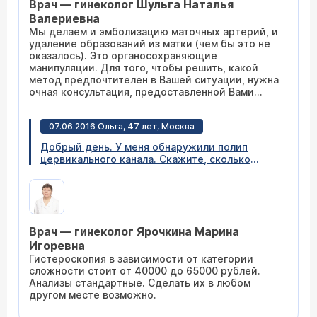
Врач — гинеколог Шульга Наталья
образования большие и хорошо
кровоснабжаются, поэтому велик риск
Валериевна
удаления матки. Предлагают попытаться
Мы делаем и эмболизацию маточных артерий, и
сделать эмболизацию, а потом удаление
удаление образований из матки (чем бы это не
образований. Делаете ли вы такие операции?
оказалось). Это органосохраняющие
Насколько велик шанс сохранить матку?
манипуляции. Для того, чтобы решить, какой
Сколько это будет стоить?
метод предпочтителен в Вашей ситуации, нужна
очная консультация, предоставленной Вами
информации недостаточно. Стоимость услуг
опубликована на нашем сайте.
07.06.2016 Ольга, 47 лет, Москва
Добрый день. У меня обнаружили полип
цервикального канала. Скажите, сколько
стоит операция по удалению полипа в вашей
клинике? Какие анализы нужно сдавать перед
операцией? Сколько времени займет
операция? И могу ли я прийти на прием с
готовыми результатами анализов?
Врач — гинеколог Ярочкина Марина
Игоревна
Гистероскопия в зависимости от категории
сложности стоит от 40000 до 65000 рублей.
Анализы стандартные. Сделать их в любом
другом месте возможно.