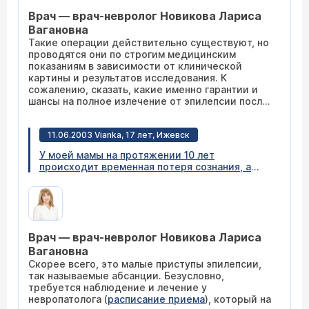
Врач — врач-невролог Новикова Лариса
Вагановна
Такие операции действительно существуют, но
проводятся они по строгим медицинским
показаниям в зависимости от клинической
картины и результатов исследования. К
сожалению, сказать, какие именно гарантии и
шансы на полное излечение от эпилепсии после
проведения оперативного вмешательства мы не
можем, т.к. наша клиника подобными
11.06.2003 Vianka, 17 лет, Ижевск
проблемами не занимается.
У моей мамы на протяжении 10 лет
происходит временная потеря сознания, а
именно: она что-то делает и вдруг замирает,
не двигается, через секунд 20-30 она
приходит в себя, тяжело дышит, у нее
слабость. Врачи так и не могут поставить
диагноз. Помогите разобраться, пожалуйста,
Врач — врач-невролог Новикова Лариса
что с ней?
Вагановна
Скорее всего, это малые приступы эпилепсии,
так называемые абсанции. Безусловно,
требуется наблюдение и лечение у
невропатолога (
расписание приема
), который на