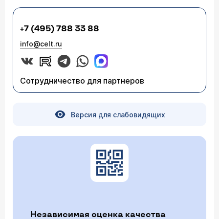
Нажимая на кнопку “Отправить”, вы выражаете свое
согласие с
условиями обработки персональных
+7 (495) 788 33 88
данных
info@celt.ru
Сотрудничество для партнеров
Версия для слабовидящих
Независимая оценка качества