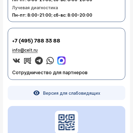
радикальное хирургическое лечение. Вам
порекомендуете лечение, и показана ли
Лучевая диагностика
необходимо сдать максимально полный анализ
двухсторонняя мастэктомия? Спасибо!
на генетическую предрасположенность к раку
Пн-пт: 8:00-21:00; сб-вс: 8:00-20:00
молочной железы и яичников, и по его
результатам (при наличии мутации) врач
принимает решение о профилактической
мастэктомии с противоположной стороны.
+7 (495) 788 33 88
info@celt.ru
Сотрудничество для партнеров
Версия для слабовидящих