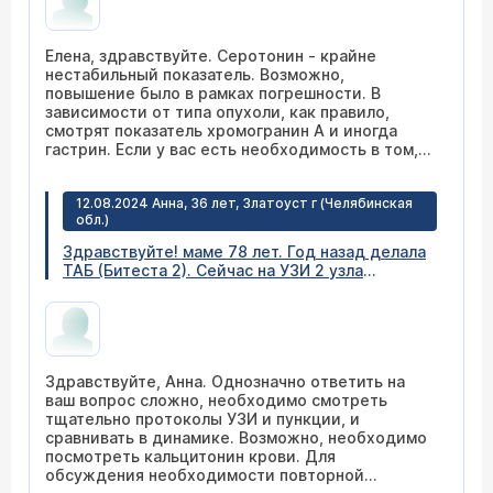
значение 252. Прошу Вас проконсультировать
о возможных причинах повышения уровня
серотонина, на что мне обратить внимание.
Елена, здравствуйте. Серотонин - крайне
Состою на учёте в онкодиспансере по месту
нестабильный показатель. Возможно,
жительства, в апреле проходила очередное
повышение было в рамках погрешности. В
обследование, отклонений не нашли. С
зависимости от типа опухоли, как правило,
уважением Елена.
смотрят показатель хромогранин А и иногда
гастрин. Если у вас есть необходимость в том,
чтобы получить второе мнение врача - по звонку
на сайте оставьте заявку на телемедицинскую
12.08.2024 Анна, 36 лет, Златоуст г (Челябинская
консультацию (консультация по видео связи) со
обл.)
мной. Я опрошу вас, проанализирую данные
обследования, обсудим все вопросы.
Здравствуйте! маме 78 лет. Год назад делала
ТАБ (Битеста 2). Сейчас на УЗИ 2 узла
увеличились. И появился еще один новый. Был
18 мм, стал 22мм, был 10мм, стал 18 мм. И
новый 5 мм. По УЗИ, визуализируется 3
пониженной эхогенности образования с
неровными, четкими контурами,
Здравствуйте, Анна. Однозначно ответить на
неоднородной структуры с наличием
ваш вопрос сложно, необходимо смотреть
смешанного кровотока в режиме ЦДК.
тщательно протоколы УЗИ и пункции, и
Заключение: структурные изменения ЩЖ.
сравнивать в динамике. Возможно, необходимо
образования левой доли ЩЖ (узлы). На
посмотреть кальцитонин крови. Для
сколько это опасно? Их рост и смешанный
обсуждения необходимости повторной
кровоток. Нужно еще делать ТАБ?