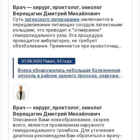
Врач — хирург, проктолог, онколог
Верещагин Дмитрий Михайлович
Суть
латексного легирования
заключается в
передавливании питающих сосудов латексными
кольцами, что приводит к "отмиранию"
геморроидального узла. Эта процедура
проводится амбулаторно, не требует
обезболивания. Применяется при кровоточащих
узлах и выпадении геморроя. Риск осложнений
минимален. Остальные методы лечения зависят
01.08.2002 Павел, 33 года
от стадии и формы геморроя и определяются
врачом-проктологом (
расписание приема
) после
Вчера обнаружилась небольшая болезненная
очной консультации.
опухоль в районе заднего прохода, снаружи.
После упражнений с прессом (поднимание
туловища) болезненные ощущения исчезли,
но через час опять появились. Что это может
быть: простатит или геморрой?
Врач — хирург, проктолог, онколог
Верещагин Дмитрий Михайлович
Описанное Вами новообразование, скорее
всего, является проявлением наружного
геморроидального тромбоза. Для уточнения
диагноза рекомендуем Вам обратиться к врачу-