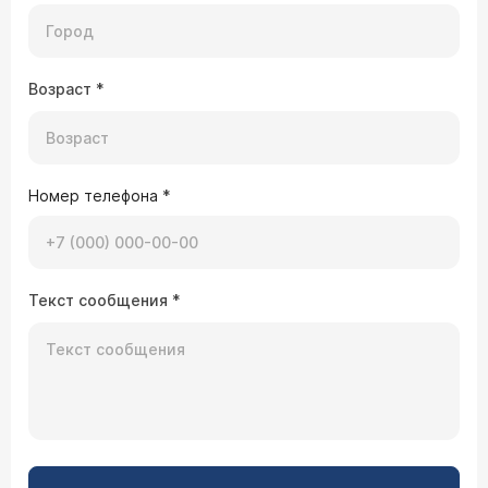
прямой кишки торчит из него. Величиной с
горошину. Кровавых выделений нет.
Подскажите, что это такое и как лечится.
Необходимо ли хирургическое
вмешательство?
Возраст
*
Врач — хирург, проктолог, онколог
Верещагин Дмитрий Михайлович
Описанная Вами клиника наводит на мысль о
небольшом геморроидальном тромбозе. Для
уточнения диагноза Вам необходимо обратиться
Номер телефона
*
к врачу-проктологу (
расписание приема
), вопрос
о методах наиболее эффективной тактики
лечения решится только после очной
консультации.
13.05.2002 Светлана, 30 лет
Текст сообщения
*
Уже продолжительное время меня мучают
боли в заднем проходе, с кровью. Я очень
боюсь операции, вернее, послеоперационных
болей. Хочу узнать о безоперационном
методе, насколько это болезненно, и сколько
времени займет пребывание в клинике.
Врач — хирург, проктолог, онколог
Верещагин Дмитрий Михайлович