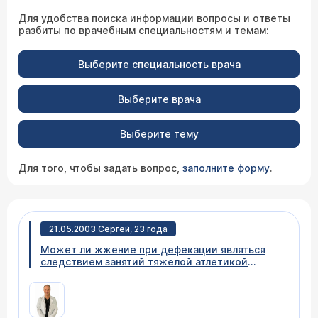
Для удобства поиска информации вопросы и ответы
разбиты по врачебным специальностям и темам:
Выберите специальность врача
Выберите врача
Выберите тему
Для того, чтобы задать вопрос,
заполните форму
.
21.05.2003 Сергей, 23 года
Может ли жжение при дефекации являться
следствием занятий тяжелой атлетикой
(например, приседание со штангой или
становая тяга)? Может ли от этого развиться
геморрой? О чем может говорить небольшое,
едва прощупывающееся уплотнение под