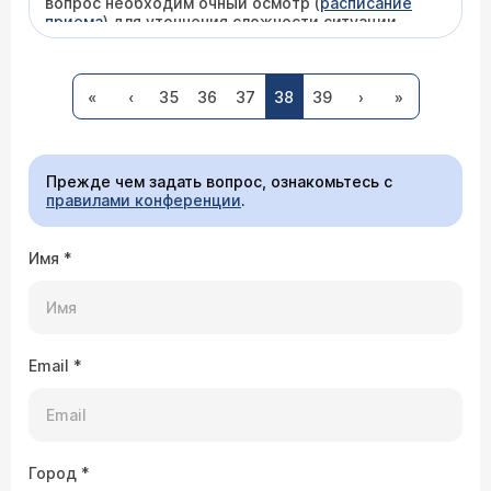
вопрос необходим очный осмотр (
расписание
приема
) для уточнения сложности ситуации,
поскольку для лечения не исключено
применение
латексного легирования
в
29.04.2003 Дмитрий, 31 год
несколько этапов.
«
‹
35
36
37
38
39
›
»
После дефекации на бумаге появилась кровь.
Поставили диагноз геморрой. Лечение,
которое предложил врач, меня не устраивает.
Какое лечение Вы порекомендуете?
Прежде чем задать вопрос, ознакомьтесь с
правилами конференции
.
Врач — хирург, проктолог, онколог
Имя
Верещагин Дмитрий Михайлович
*
Для прояснения ситуации и установления
степени заболевания Вы можете обратиться на
прием к нашим специалистам (
расписание
приема
). Чтобы облегчить состояние Вы можете
начать курс лечения: свечи Постеризан (1 штука
Email
*
2 раза в день утром и вечером), таблетки
Детралекс (по 1 таблетке 3 раза в день) - курс
рассчитан на 10 дней.
29.04.2003 Владимир, 51 год
Моей матери 80 лет. Более 50 лет страдает
Город
*
геморроем. Никогда и нигде не лечилась