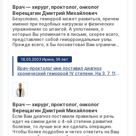
кожей в 1,5-2 см от анального отверстия по
Врач — хирург, проктолог, онколог
направлению к половым органам?
Верещагин Дмитрий Михайлович
Безусловно, геморрой может развиться, причем
именно при подобных нагрузках и физических
упражнениях со штангой. А уплотнения, о
которых Вы упоминаете в письме, скорее всего,
представляют собой геморроидальные узлы.
Прежде всего, я бы посоветовал Вам ограничить
спортивные занятия и, естественно, для
предотвращения дальнейшего развития
16.05.2003 Ирина, 36 лет
заболевания обратиться к врачу-проктологу.
При желании, Вы можете приехать к нам в Центр
Врач-проктолог мне поставил диагноз
(
расписание приема
).
хронический геморрой IV степени. На 3, 7, 11
часах резкогипертрофированные
геморроидальные узлы с выпадением
внутренних на 7, 11 часах. Рекомендовали
операцию. Скажите, существуют ли
безоперационные методы лечения в моем
Врач — хирург, проктолог, онколог
случае, и если да, то какие?
Верещагин Дмитрий Михайлович
Если Вам диагноз поставили правильно и речь
идет на самом деле о 4-ой степени развития
болезни, то лучше все же сделать операцию.
Чтобы более подробно и четко ответить на Ваш