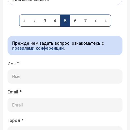
дерматоонколога.
28.07.2009 Мария, 29 лет, Ярославль
«
‹
3
4
5
6
7
›
»
У моей дочки, ей 2 года, низкий гемоглобин -
104, СОЭ - 2, анизоцитоз. До этого сдавали
анализ на гемоглобин - 110, СОЭ - 3. Педиатр
сказал, что отсюда и начинается рак крови.
Прежде чем задать вопрос, ознакомьтесь с
правилами конференции
.
Врач — онколог Поливанов Кирилл
Имя
Александрович
*
Здравствуйте, Мария. При лейкозе
действительно снижается уровень гемоглобина,
но, в первую очередь, значительно изменяется
картина "белой" крови - резко повышается
число нейтрофилов или лимфоцитов, появляются
Email
*
незрелые клетки - бласты. Чтобы понять
причины анемии, необходимо сдать
развернутый клинический анализ крови.
17.07.2009 Наталья, 37 лет,
Шарыпово,Красноярский край
Город
*
Уважаемый Игорь Владимирович! Мне
поставили диагноз - фиброзно-кистозная