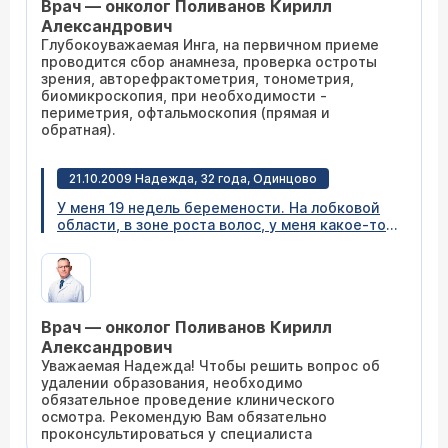
Врач — онколог Поливанов Кирилл
Александрович
Глубокоуважаемая Инга, на первичном приеме
проводится сбор анамнеза, проверка остроты
зрения, авторефрактометрия, тонометрия,
биомикроскопия, при необходимости -
периметрия, офтальмоскопия (прямая и
обратная).
21.10.2009 Надежда, 32 года, Одинцово
У меня 19 недель беремености. На лобковой
области, в зоне роста волос, у меня какое-то
образование, похожее на папилому. Сейчас
она начала расти и побаливать, если я ее
задеваю. Нужно ли ее сейчас удалять, или
подождать, понаблюдать, а удалить на более
позднем сроке или вообще после родов? Если
Врач — онколог Поливанов Кирилл
удалять, не вреден ли наркоз
(обезболивающее) для малыша?
Александрович
Уважаемая Надежда! Чтобы решить вопрос об
удалении образования, необходимо
обязательное проведение клинического
осмотра. Рекомендую Вам обязательно
проконсультироваться у специалиста