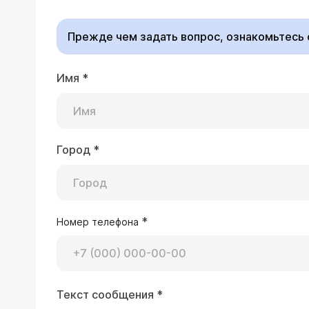
Прежде чем задать вопрос, ознакомьтесь
Имя
*
24.09.2008 Светлана, 30 лет, Запорож
Ребенку нет 3 лет, но имеется хрони
его уже и не назначают. Ангины повт
ребенок очень маленький и меня нап
Город
*
Здравствуйте! Такие 
аденоиды 2 степени. Как еще можно
патогенной флоры. Чт
чувствительность к а
*
Номер телефона
24.09.2008 Инна, 37 лет, Эйлат- Израил
Текст сообщения
*