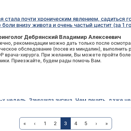
ая стала почти хроническим явлением, садиться 
 боли внизу живота и очень частый цистит (за 1 го
одбирают терапевты у нас в Испании, не дают должног
ринголог Дебрянский Владимир Алексеевич
ециалисту обратиться или лучше сделать полное 
ечно, рекомендации можно дать только после осмотра.
опе врачи вменяемых ответов не дают и то лечени
ческое обследование (посев из миндалин), выполнить 
ОР врача-хирурга. При желании, Вы можете пройти боле
ники. Приезжайте, будем рады помочь Вам.
х недель. Замучила ангина. Чем лечить, даже не 
. В данное время полощу горло растворами эвкал
те мне совет по лечению ангины, так чтобы не на
е под словом ангина: высокую температуру и боли в г
«
‹
1
2
3
4
5
›
»
ние, как болит, где болит, когда, куда отдает. Тогда 
 самый лучший вариант.