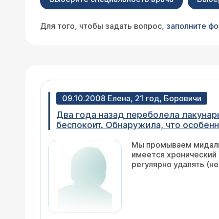
Для того, чтобы задать вопрос,
заполните ф
09.10.2008 Елена, 21 год, Боровичи
Два года назад переболела лакунарн
беспокоит. Обнаружила, что особен
миндалины с помощью шприца и ваку
Мы промываем мидалин
увеличивается. Иногда могу её выда
имеется хронический 
регулярно удалять (не