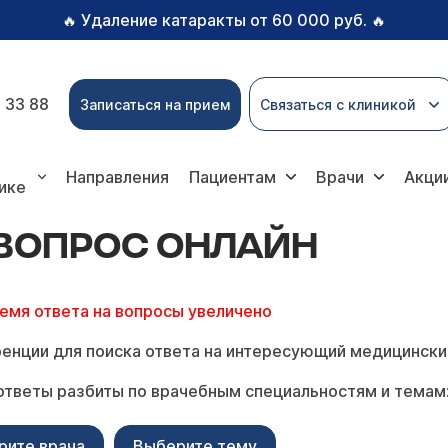
Удаление катаракты от 60 000 руб.
🔥
🔥
 33 88
Записаться на прием
Связаться с клиникой
с онлайн
Направления
Пациентам
Врачи
Акци
ике
 ВОПРОС ОНЛАЙН
ремя ответа на вопросы увеличено
енции для поиска ответа на интересующий медицински
ответы разбиты по врачебным специальностям и темам
рите врача
Выберите тему