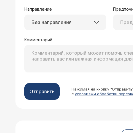
Направление
Предпочи
Без направления
06.08.2008 Светлана, 38 лет, Энергода
Ребенок 16.01.2006 г.р., с 12 марта 
время опять болен ангиной лакунарн
Комментарий
цефтриаксон, цефотаксим, сейчас - 
Врач — оторинола
иммунопрепараты. Эффекта нет. А вс
Уважаемая Светлана! 
У нас в городе из - за его возраста 
фоне активного воспа
дожить до 3 - х лет. Сама я ужасно
диагностика и лечение
Что нам делать, ребенок плюс с пери
что вы далеко, и мы 
дня.
иммунолога. Искать ну
Нажимая на кнопку “Отправить
Отправить
с
условиями обработки персон
24.07.2008 Заррина, 30 лет, Душанбе
Моему сыну 5 лет, у него нашли поли
болят ноги. Сдали анализы крови, Э
оперировать только полипы в носу. 