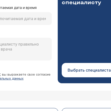
специалисту
таемая дата и время
р
по настоящее время 6 раз переболел гн. лакун. анги
ой. Лечились в острый период - флемоксин, флем
лоризидим. Между ангинами проходили УВЧ КУФ, м
ринголог Дебрянский Владимир Алексеевич
его за его жизнь - 10 ангин. Наш местный лор пр
Для удаления миндалин, если это необходимо, возраст 
этого не делают. В области и не отказывают, и не 
лительного процесса действительно опасно, необходи
 боюсь этой операции, хотя старшему сыну удалял
 в заочном варианте - дело не только сомнительное, н
од. обструкцией сниж. имунит. аденоидами 2 ст. 
не можем вам помочь. Нужно искать опытного ЛОР - вра
жно в крупных клиниках, это самое важное - найти опы
Выбрать специалиста
”, вы выражаете свое согласие
альных данных
п в носу, так же у него большие миндалины. Част
КГ, рентген носоглотки, все результаты были пол
Миндалины в размер ореха. Если они будут оперир