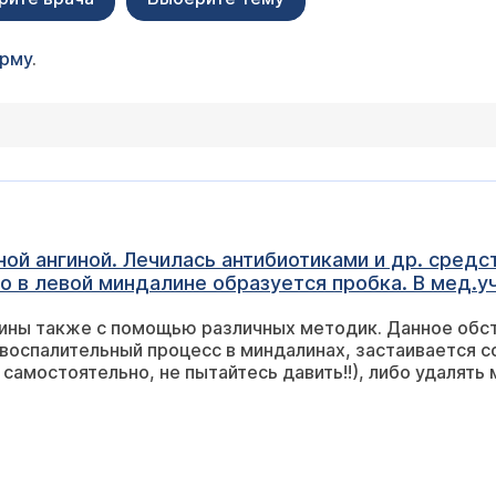
орму
.
ой ангиной. Лечилась антибиотиками и др. средст
но в левой миндалине образуется пробка. В мед
умным методом, но до конца одну пробку удалит
ы также с помощью различных методик. Данное обстоя
вить пальцем. Что с ней делать? Какими методам
воспалительный процесс в миндалинах, застаивается с
 самостоятельно, не пытайтесь давить!!), либо удалять