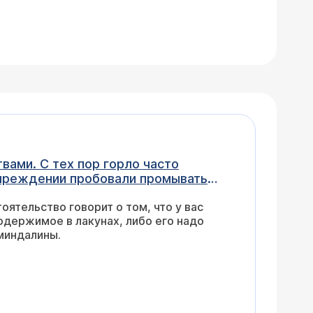
вами. С тех пор горло часто
.учреждении пробовали промывать
ь не удалось, она периодически
тельство говорит о том, что у вас
и работают у вас в таком случае?
одержимое в лакунах, либо его надо
 миндалины.