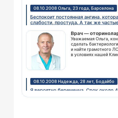
08.10.2008 Ольга, 23 года, Барселона
Беспокоит постоянная ангина, котор
слабости, простуда. А так же частые
почти не помогают. Витамины, которые п
Врач — оторинола
случае лучше сделать, к какому сп
Уважаемая Ольга, кон
это сделать у вас в клинике? В Евр
сделать бактериологи
и найти грамотного Л
в условиях нашей Кли
08.10.2008 Надежда, 28 лет, Бодайбо
Я вероятно беременна. Срок около 4-
специалистах я глубоко сомневаюсь
(по очереди). Очень прошу Вас, дай
Что вы подразумевает
подробнее ваше состоя
по интернету - это не