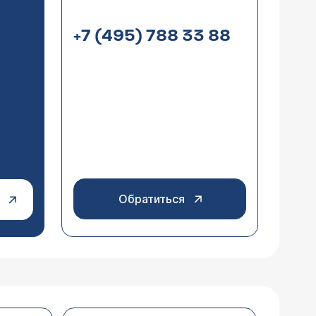
+7 (495) 788 33 88
нами с темп. 39.5 - 40.3. В данное
оклав, сумамед, цефазолин,
агн. лазерн. терапию, полоскания,
едлагает однозначно удалять гланды.
не имеет значения. А вот оперировать на
берутся. Что же нам делать, как нам
мо добиться ремиссии. К сожалению,
и в 8 лет, были проблемы с сердцем.
еблагодарное, но и опасное. Я сожалею,
Посев из зева взяли, будет через 4
ча клинициста и инфекциониста, возможно
тного врача.
Обратиться
ые заболевания ангиной, часто у него
ожительными. Врачи советуют
овать полипы, есть ли вероятность