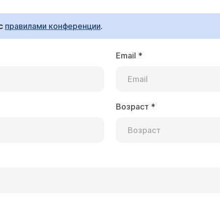
 с
правилами конференции
.
Email
*
ье
ческий тонзиллит (11 раз лак. ангины). Консерват
оряются раз в 3-4 недели. Наш лор советует удаля
угали, что могут быть пневмонии из-за отсутстви
Возраст
*
частые ангины у малыша свидетельствуют о снижении 
 вылечить ребенка?
обы помочь, нужны многие данные, например, данные ма
нтибиотикам, данные иммунограммы, желателен, конечн
ь