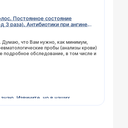
голос. Постоянное состояние
д 3 раза). Антибиотики при ангине
о эффекта. Что в таком
обследование организма? Можно ли
 Думаю, что Вам нужно, как минимум,
е, что прописывают - неэффективно.
ревматологические пробы (анализы крови)
е подробное обследование, в том числе и
знаю. Извините, но в наших
ипта, календулы и каменного масла
вредить предполагаемому ребенку.
орле? Или пробки и дискомфорт? Опишите
можно что-то советовать, хотя советовать