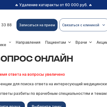
Удаление катаракты от 60 000 руб.
🔥
🔥
 33 88
Записаться на прием
Связаться с клиникой
с онлайн
Направления
Пациентам
Врачи
Акци
ике
 ВОПРОС ОНЛАЙН
ремя ответа на вопросы увеличено
енции для поиска ответа на интересующий медицински
ответы разбиты по врачебным специальностям и темам
рите врача
Выберите тему