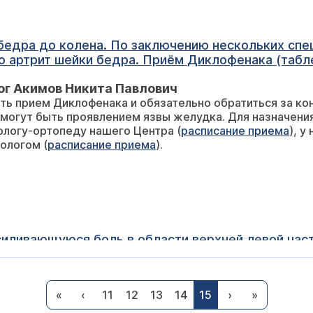
 специалистов и на основании анализов
ог Акимов Никита Павлович
ь прием Диклофенака и обязательно обратиться за кон
эффектов? Заранее благодарю за помощь. С уважением.
влением язвы желудка. Для назначения терапии при артрите Вы можете
ологу-ортопеду нашего Центра (
расписание приема
), 
ологом (
расписание приема
).
силивающуюся боль в области верхней левой част
онком, ночью в этой области боль стала очень с
певт Орлинская Ирина Николаевна
«
‹
11
12
13
14
15
›
»
ожет быть проявлением синдрома Титце или началом др
уться. Меня положили в больницу: Кардиограмма О.К.
ого артрита. Поэтому необходимо обследование в усл