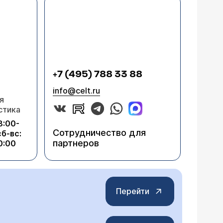
+7 (495) 788 33 88
info@celt.ru
я
стика
8:00-
Сотрудничество для
сб-вс:
партнеров
0:00
Перейти