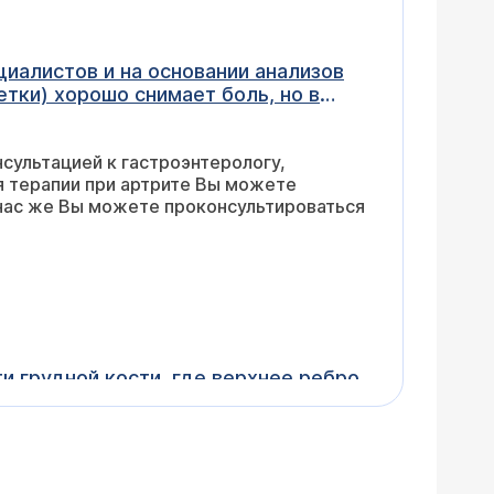
сультацией к гастроэнтерологу,
у нас же Вы можете проконсультироваться
и грудной кости, где верхнее ребро
ильной, а на следующий день
угого ревматического заболевания, в
овиях специализированного учреждения у