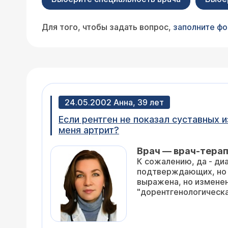
Для того, чтобы задать вопрос,
заполните ф
24.05.2002 Анна, 39 лет
Если рентген не показал суставных и
меня артрит?
Врач — врач-тера
К сожалению, да - диа
подтверждающих, но не 
выражена, но изменения в рентгенограмме отсутствуют, это свидетельствует о том, что у Вас т
"дорентгенологическа