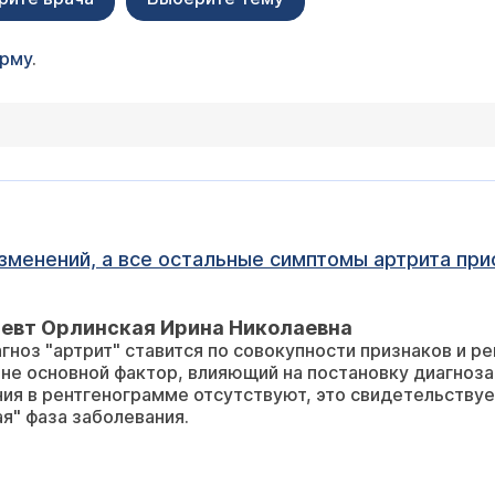
орму
.
зменений, а все остальные симптомы артрита прис
певт Орлинская Ирина Николаевна
гноз "артрит" ставится по совокупности признаков и р
основной фактор, влияющий на постановку диагноза. Если 
ак называемая
я" фаза заболевания.