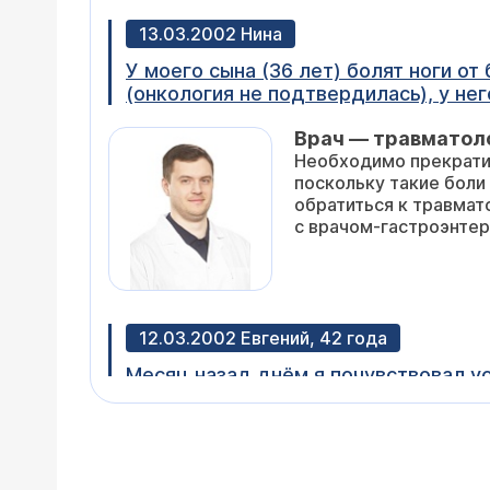
13.03.2002 Нина
У моего сына (36 лет) болят ноги от бедра до колена. По заключению нескольких
(онкология не подтвердилась), у него артрит шейки бедра. Приём Диклофенака (таблетки) хорошо снимает боль, но в
результате приёма этого лекарства в течение 2-х месяцев появились боли в желудке, и сын вынужден был прекратить
Врач — травматол
принимать это лекарство. Существуют ли другие способы избавиться от этой проблемы, не имеющие таких побочных
Необходимо прекратит
поскольку такие боли могут быть проя
обратиться к травмат
с врачом-гастроэнтер
12.03.2002 Евгений, 42 года
Месяц назад днём я почувствовал у
соединяется с верхним грудным позв
появилась опухоль с покраснением, температура 38. Ещё через день так же симметрично опухла и правая верхняя часть
Врач — врач-тера
грудного позвонка, температура не падала, боли перешли на локти и пальцы рук, любое движение или лёгкий кашель
Действительно, это м
причиняли нестерпимую боль, до опухоли нельзя было дотрон
том числе ревматоидн
Давление 130/80 Рентген - позвонки без патологии Анализ крови - очень высокая РОЭ Наши терапевты долго меня