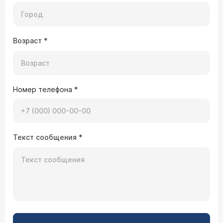
выделена гемолизирующая кишечная палочка
(она может выделяться и у здоровых людей) и
есть палочка нормальная? и другие вопросы...
Панкреатин на флору прямого влияния не
10.10.2011 Алиса, 35 лет, Тула
оказывает.
Возраст
*
У меня выявлена аллергия на молочные
продукты. После отказа от них постоянно
возникает дисбактериоз кишечника и
влагалища. Как в этом случае поддерживать
нормальную микрофлору?
Номер телефона
*
Можно использовать заместительную терапию
пробиотиками на основании данных
бактериологического исследования кала и
отделяемого из влагалища. Лечение назначает
Текст сообщения
*
врач (гастроэнтеролог и гинеколог) после
консультации.
03.09.2011 Анна Ивановна, 56 лет, Москва
У меня: 1)лактобактерии 10 в 9 степени при
норме от 10 в 7 до 10 в 8 степени 2)Е. Сoli
лактозонегативные 2 на 10 в6 степени при
норме менее 10 в 5 степени 3)Е. Coli
гемолитические 10 в 6 степени при норме 0 4)