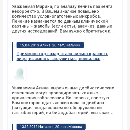
Уважаемая Марина, по анализу лечить пациента
некорректно. В Вашем анализе повышено
количество условнопатогенных микробов.
Лечение назначается по данным клинической
картины - жалобы (если есть), анамнез, данные
других исследований. Вам нужно обратиться к
врачу очно.
15.04.2013 Алина, 26 лет, Нальчик
Примерно год назад стало сильно краснеть
лицо, высыпать, шелушиться, появилась
перхоть и неприятный резкий запах пота,
лечилась у дерматолога, безрезультатно.
Обратилась к аллергологу, по анализам ничего
не выявили, отправили к гастроэнтерологу.
Там обнаружили хеликобактер, эрозивный
Уважаемая Алина, выраженные дисбиотические
гастрит, диффузные изменения в
изменения могут провоцировать кожные
поджелудочной, холецистит и рефлюкс.
проявления заболевания. Во-первых, советую
Прошла лечение, стало намного лучше, но
Вам повторно сдать анализ кала на дисбиоз
шелушение лица сохраняется и краснеет, хотя
(ситуация, когда совсем не обнаружено ни
намного меньше, чем до лечения. Сдала
лактобактерий, ни бифидобактерий, вызывает
анализ на дисбактериоз. Патогенную флору не
сомнения в достоверности результата, надо
выявили, все по нулям, лактобактерий и
исключить статистическую ошибку метода). И с
бифидобактерий не обнаружено, кишечной
13.12.2012 Наталья, 29 лет, Москва
результатами повторно обратитесь к
палочки меньше нормы. Чем мне можно