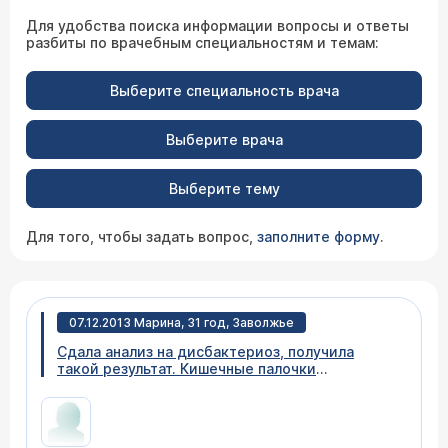
Для удобства поиска информации вопросы и ответы
разбиты по врачебным специальностям и темам:
Выберите специальность врача
Выберите врача
Выберите тему
Для того, чтобы задать вопрос,
заполните форму
.
07.12.2013 Марина, 31 год, Заволжье
Сдала анализ на дисбактериоз, получила
такой результат. Кишечные палочки
лактопозитивные(типичные) 4*10 в 7 степени,
Энтеробактеры E.cloacae 1*10 в 8 степени.
Остальные показатели в норме, скажите
пожалуйста, требуется ли лечение.