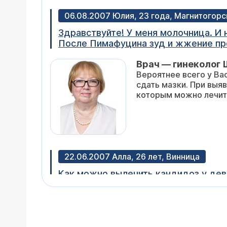
06.08.2007 Юлия, 23 года, Магнитогорс
Здравствуйте! У меня молочница. И 
После Пимафуцина зуд и жжение про
больнице назначили свечи с нистанин
Врач — гинеколог 
появился нестерпимый зуд при ходь
Вероятнее всего у В
сдать мазки. При выя
которым можно лечит
22.06.2007 Алла, 26 лет, Винница
Как можно вылечить кандидоз у дево
Кандибене. Но через несколько мес
Причиной рецидивиров
другие проблемы с им
аллергологу-иммуноло