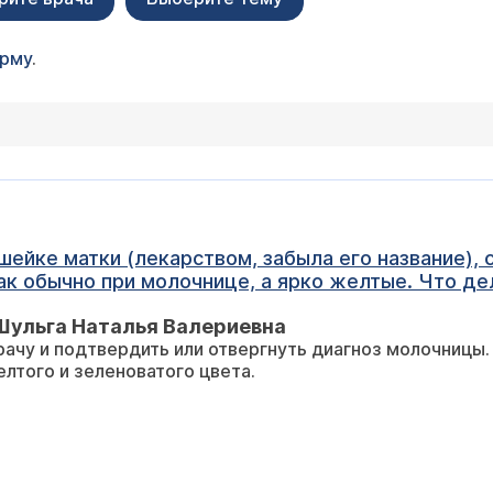
орму
.
шейке матки (лекарством, забыла его название),
ак обычно при молочнице, а ярко желтые. Что де
Шульга Наталья Валериевна
рачу и подтвердить или отвергнуть диагноз молочницы
елтого и зеленоватого цвета.