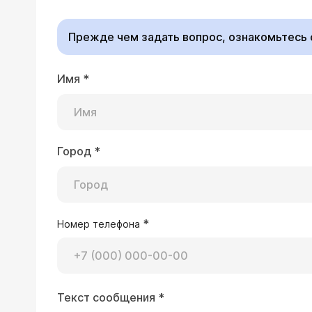
Прежде чем задать вопрос, ознакомьтесь
Имя
*
30.01.2007 Алексей, 30 лет, Нижнекам
Я лечусь от кандидоза ротовой поло
Флюкостат 150 мг? Бывает по 50 мг, н
Город
*
Уважаемый Алексей, е
ей Флюкостат. Обязат
*
Номер телефона
23.01.2007 Юрий, 31 год, Челны
Текст сообщения
*