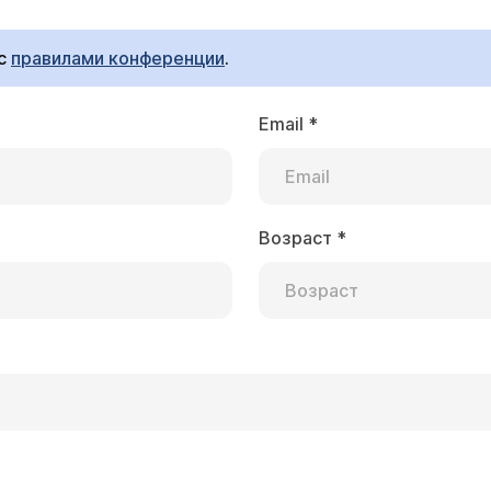
 с
правилами конференции
.
Email
*
ск
сти. Со мной проживает дочь 4 лет. Можно ли ей
о 7 таб. в упаковке.
Возраст
*
сли у Вашей дочери нет признаков кандидоза (обратите
ельно соблюдайте меры личной гигиены, это намного в