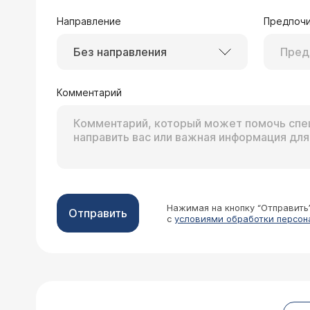
Направление
Предпочи
19.10.2006 Оля, 24 года, Барнаул
Без направления
У меня кандидоз. Проходила много р
некоторое время (от 2 недель до 2 
мужа все результаты отрицательные
Комментарий
Уважаемая Ольга, дл
более совершенные лекарства от дан
тесты (посев) с опре
забеременеть?
также сделать иммуно
назначить вам допол
гинеколог.
Нажимая на кнопку “Отправить
Отправить
с
условиями обработки персон
05.09.2006 neo@htservice, 21 год, Кра
У моей девушки задержка 10-12 дней
тестов на беременность показали от
небольшая боль внизу живота и боль
Врач — гинеколог 
справа (но не похоже на аппендицит)