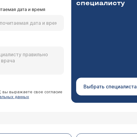
специалисту
таемая дата и время
азных курсов лечения вместе с мужем в течение 2
месяцев) начинается снова. Муж и я сдали анализ
, у меня - только кандидоз положительный. Как
я того чтобы подобрать необходимый притивогрибковы
ного заболевания? Если я так и не смогу избави
делением чувствительности возбудителя микоза к лек
грамму и анализ на интерфероновый статус, для того, 
нительно иммунотерапию. Вопрос о беременности в Ва
Выбрать специалиста
”, вы выражаете свое согласие
альных данных
снодар
. Такое уже бывало не раз (у неё это из-за проб
рицательный результат. На 7-8 день появился з
 во влагалище при половом акте и мочеиспускани
Шульга Наталья Валериевна
. ЗППП у неё быть не может, т.к. у меня все в по