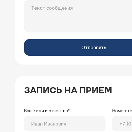
У меня 2 года назад впервые обнар
обнаруживалась в мазках. Лечили ни
глотания, слизь в кале. На языке бе
Здравствуйте, действ
кандиду в большом количестве. Вра
14 дней. Также я сов
укрепления иммунитета и флуканазол
дисбактериозом. Обра
в инструкции к флуконазолу написан
местно полоскания по
14 дней.
Отправить
26.10.2006 Виктория, 20 лет, Москва
Можно ли применять Мирамистин в ле
ЗАПИСЬ НА ПРИЕМ
Врач — гинеколог 
Мирамистин можно исп
обработка влагалища 2
Ваше имя и отчество*
Номер т