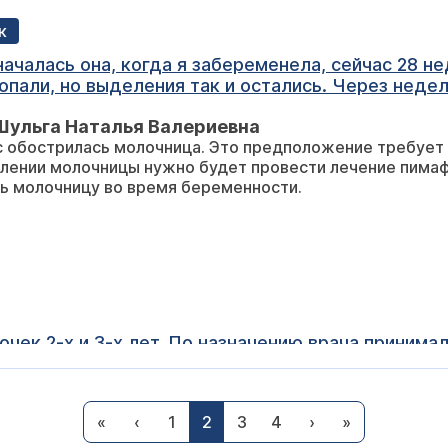
к
началась она, когда я забеременела, сейчас 28 н
пали, но выделения так и остались. Через неде
ом и вильпрофен. Сдала мазок - молочница как бы
Шульга Наталья Валериевна
бе и вечером. Подскажите, пожалуйста, чем мож
ас обострилась молочница. Это предположение требует
влении молочницы нужно будет провести лечение пимафу
ь молочницу во время беременности.
чек 2-х и 3-х лет. По назначению врача принима
яцев опять пошли выделения и гораздо больше.
ания кандидоза часто бывает аллергия в качестве пус
«
‹
1
2
3
4
›
»
мунной системой. Необходимо в таком случае обратит
гу.