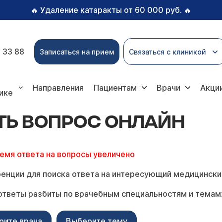
Удаление катаракты от 60 000 руб.
🔥
🔥
 33 88
Записаться на прием
Связаться с клиникой
прос онлайн
Направления
Пациентам
Врачи
Акци
ике
ТЬ ВОПРОС ОНЛАЙН
ремя ответа на вопросы увеличено
енции для поиска ответа на интересующий медицински
ответы разбиты по врачебным специальностям и темам
рите врача
Выберите тему