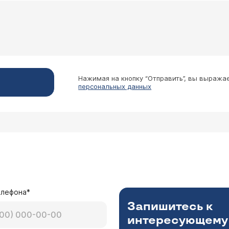
ужили кандиду в уретре. Вылечили. После этого 
зоралом, нистатином. Сейчас у меня постоянное с
лый налет. Похоже, что грибок по всему организму
ительно при орофарингеальном кандидозе флуконазол 
ч назначил диету (поменьше сладкого, кефир пер
етовала бы обратить внимание на кишечник, обычно та
 150 мг всего 3 таблетки (1 капсулу в неделю). 
титесь к гастроэнтерологу. Попробуйте параллельно п
о что при орофарингиальном кандидозе надо при
лости рта нормофлорином Л. Выздоравливайте.
Нажимая на кнопку “Отправить”, вы выража
персональных данных
чении молочницы? И как это делать? Так получил
Шульга Наталья Валериевна
ользовать в лечении молочницы, этот препарат выпуск
 раза в день в течение недели.
елефона*
Запишитесь к
интересующему