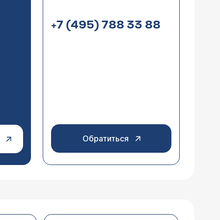
+7 (495) 788 33 88
.5 лет, ничего не помогает. Через
ы на наличие других инфекций. У
ие в настоящее время существуют
й препарат существуют лабораторные
ться от молочницы, можно ли мне
арственным препаратам. Необходимо
чтобы в случае необходимости врач мог
шем случае должен решать Ваш акушер-
Обратиться
лем с щитовидной железой). 10
уд, белые творожистые выделения,
и. А сегодня сильная сильная боль
рядке, даже на всякий случай