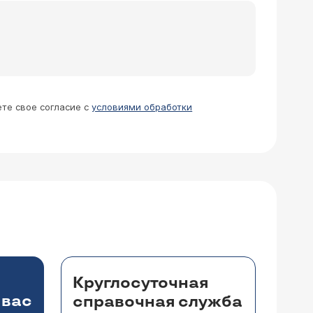
периодически кандида
аднение в горле, иногда затруднение
. Сдал мазок с языка - обнаружили
применяют по 50 мг ежедневно в течение
ед сном), настойку женьшеня для
кое состояние связано с выраженным
Достаточно ли такого лечения? Даже
рименять нормофлорин-Л и Б по схеме +
нимать его каждый день в течение 7-
ете свое согласие с
условиями обработки
ось, что врач ничего не объяснил.
ается в виде спрея, проводится
Круглосуточная
 вас
справочная служба