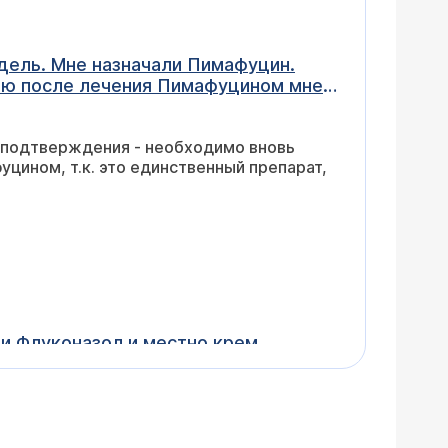
едель. Мне назначали Пимафуцин.
лю после лечения Пимафуцином мне в
ла, так и осталась. И вновь
но вылечить.
 подтверждения - необходимо вновь
цином, т.к. это единственный препарат,
ли Флуконазол и местно крем
кового механизма развития вульвита или
ься на консультацию к детскому