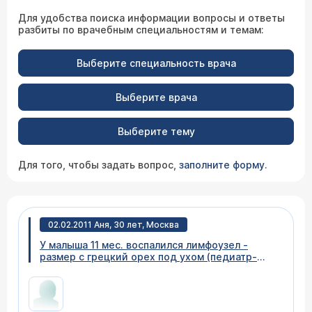
Для удобства поиска информации вопросы и ответы
разбиты по врачебным специальностям и темам:
Выберите специальность врача
Выберите врача
Выберите тему
Для того, чтобы задать вопрос,
заполните форму
.
02.02.2011 Аня, 30 лет, Москва
У малыша 11 мес. воспалился лимфоузел -
размер с грецкий орех под ухом (педиатр-
определил воспаление лимфоузла), результат
перенесенного гриппа и возможно из-за
прорез.зуба. Воспаление держится неделю,
узел чуть уменьшился. Результат общего