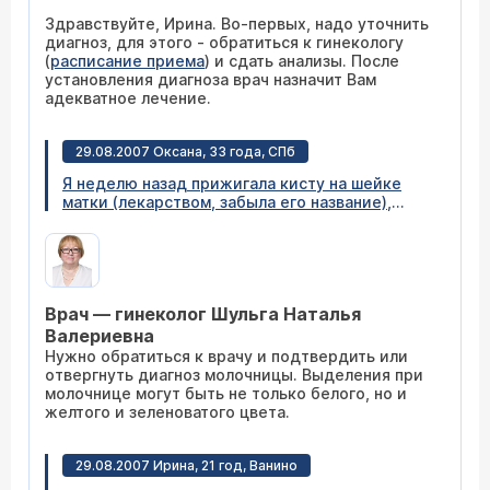
Здравствуйте, Ирина. Во-первых, надо уточнить
диагноз, для этого - обратиться к гинекологу
(
расписание приема
) и сдать анализы. После
установления диагноза врач назначит Вам
адекватное лечение.
29.08.2007 Оксана, 33 года, СПб
Я неделю назад прижигала кисту на шейке
матки (лекарством, забыла его название),
сейчас началась жуткая молочница и
выделения не белые (творожные), как обычно
при молочнице, а ярко желтые. Что делать,
подскажите?
Врач — гинеколог Шульга Наталья
Валериевна
Нужно обратиться к врачу и подтвердить или
отвергнуть диагноз молочницы. Выделения при
молочнице могут быть не только белого, но и
желтого и зеленоватого цвета.
29.08.2007 Ирина, 21 год, Ванино